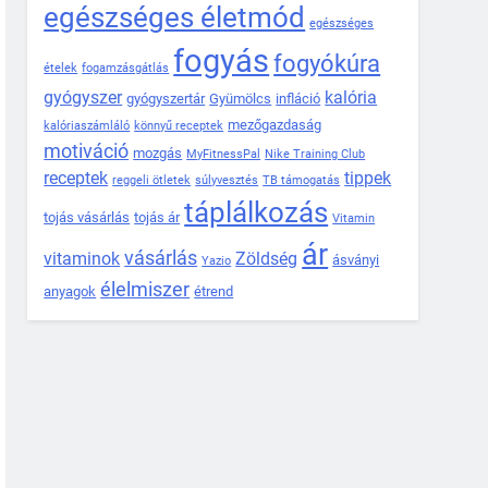
egészséges életmód
egészséges
fogyás
fogyókúra
ételek
fogamzásgátlás
gyógyszer
kalória
gyógyszertár
Gyümölcs
infláció
mezőgazdaság
kalóriaszámláló
könnyű receptek
motiváció
mozgás
MyFitnessPal
Nike Training Club
receptek
tippek
reggeli ötletek
súlyvesztés
TB támogatás
táplálkozás
tojás vásárlás
tojás ár
Vitamin
ár
vásárlás
vitaminok
Zöldség
ásványi
Yazio
élelmiszer
anyagok
étrend