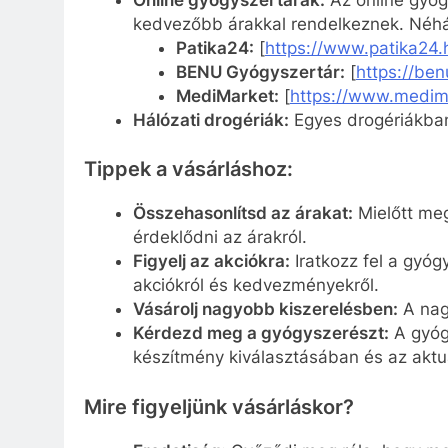
kedvezőbb árakkal rendelkeznek. Néhá
Patika24:
[
https://www.patika24.
BENU Gyógyszertár:
[
https://ben
MediMarket:
[
https://www.medim
Hálózati drogériák:
Egyes drogériákban
Tippek a vásárláshoz:
Összehasonlítsd az árakat:
Mielőtt meg
érdeklődni az árakról.
Figyelj az akciókra:
Iratkozz fel a gyógy
akciókról és kedvezményekről.
Vásárolj nagyobb kiszerelésben:
A nag
Kérdezd meg a gyógyszerészt:
A gyóg
készítmény kiválasztásában és az aktuá
Mire figyeljünk vásárláskor?