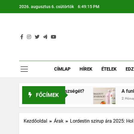
Ugrás
2026. augusztus 6. csütörtök
6:49:16 PM
a
tartalomra
CÍMLAP
HÍREK
ÉTELEK
EDZ
ás a gyerkőcök egészségét?
A funkcionális it
FŐCÍMEK
2 Hónap Ezelőtt
Kezdőoldal
Árak
Lordestin szirup ára 2025: H