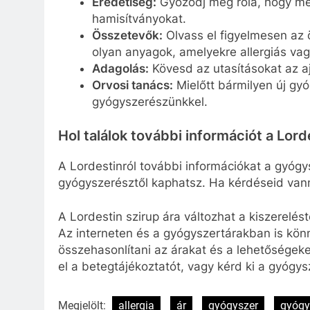
Eredetiség:
Győződj meg róla, hogy meg
hamisítványokat.
Összetevők:
Olvass el figyelmesen az 
olyan anyagok, amelyekre allergiás vag
Adagolás:
Kövesd az utasításokat az ajá
Orvosi tanács:
Mielőtt bármilyen új gyó
gyógyszerészünkkel.
Hol találok további információt a Lord
A Lordestinról további információkat a gyóg
gyógyszerésztől kaphatsz. Ha kérdéseid van
A Lordestin szirup ára változhat a kiszerelést
Az interneten és a gyógyszertárakban is kö
összehasonlítani az árakat és a lehetőségek
el a betegtájékoztatót, vagy kérd ki a gyógy
Megjelölt:
allergia
ár
gyógyszer
gyógy