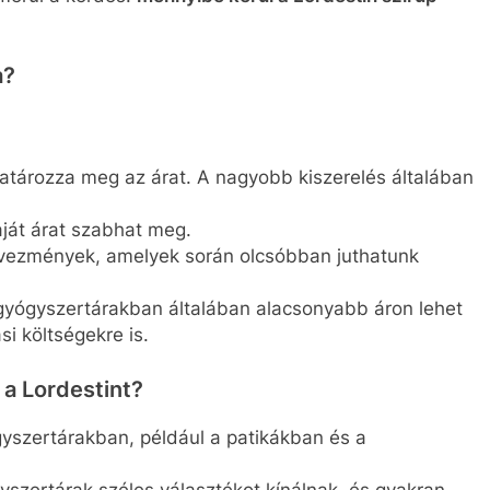
a?
atározza meg az árat. A nagyobb kiszerelés általában
ját árat szabhat meg.
vezmények, amelyek során olcsóbban juthatunk
gyógyszertárakban általában alacsonyabb áron lehet
si költségekre is.
a Lordestint?
zertárakban, például a patikákban és a
yszertárak széles választékot kínálnak, és gyakran