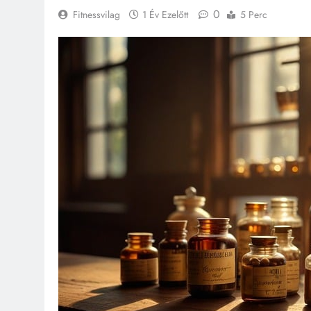
0
Fitnessvilag
1 Év Ezelőtt
5 Perc