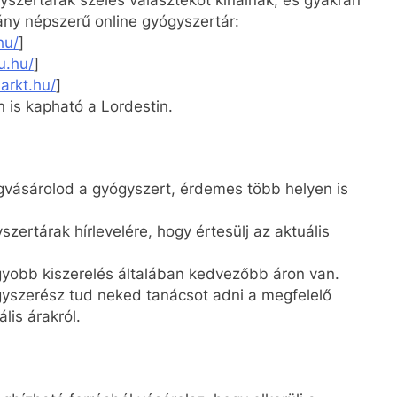
ny népszerű online gyógyszertár:
hu/
]
u.hu/
]
arkt.hu/
]
 is kapható a Lordestin.
vásárolod a gyógyszert, érdemes több helyen is
szertárak hírlevelére, hogy értesülj az aktuális
yobb kiszerelés általában kedvezőbb áron van.
yszerész tud neked tanácsot adni a megfelelő
lis árakról.