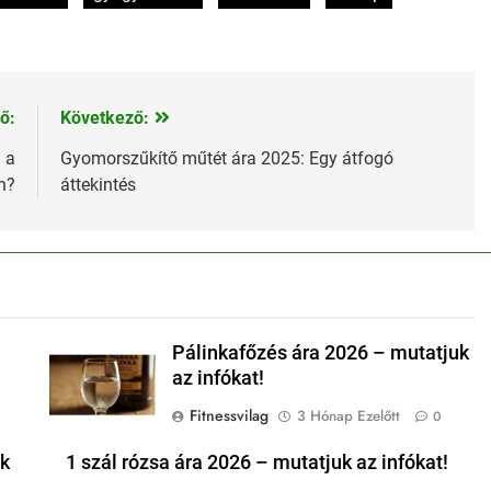
ő:
Következő:
 a
Gyomorszűkítő műtét ára 2025: Egy átfogó
n?
áttekintés
Pálinkafőzés ára 2026 – mutatjuk
az infókat!
Fitnessvilag
3 Hónap Ezelőtt
0
uk
1 szál rózsa ára 2026 – mutatjuk az infókat!