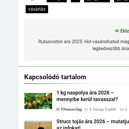
vásárlás
Előz
Bejegyzés
navigáció
Rutascorbin ára 2025: Hol vásárolhatod meg
legkedvezőbb áro
Kapcsolódó tartalom
1 kg naspolya ára 2026 –
mennyibe kerül tavasszal?
Fitnessvilag
3 Hónap Ezelőtt
0
Strucc tojás ára 2026 – mutatj
az infokat!