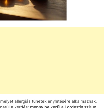
melyet allergiás tünetek enyhítésére alkalmaznak.
lmerül a kérdés:
mennyibe kerül a Lordestin szirup