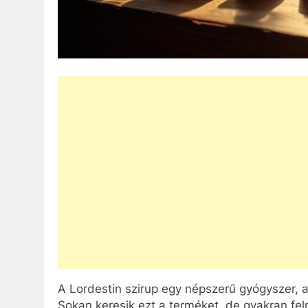
A Lordestin szirup egy népszerű gyógyszer, a
Sokan keresik ezt a terméket, de gyakran fe