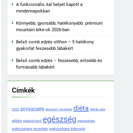
A funkcionális ital helyet kapott a
mindennapokban
Könnyebb, gyorsabb, hatékonyabb: prémium
mountain bike-ok 2026-ban
Belső comb edzés otthon – 5 hatékony
gyakorlat feszesebb lábakért
Belső comb edzés – feszesebb, erősebb és
formásabb lábakért
Címkék
diéta
anyagcsere
2025
desszert receptek
diétás app
egészség
edzés
edzéskövető
egészséges
egészséges receptek
egészséges édesség