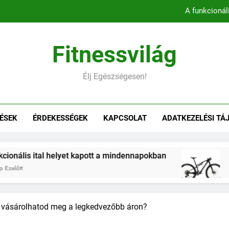
A funkcionál
Könnyebb, gyorsabb, hatékonyab
Fitnessvilág
Belső comb edzés otthon – 5 
Élj Egészségesen!
Hogyan befolyásol
A funkcionál
ÉSEK
ÉRDEKESSÉGEK
KAPCSOLAT
ADATKEZELÉSI TÁ
Könnyebb, gyorsabb, hatékonyab
Belső comb edzés otthon – 5 
al helyet kapott a mindennapokban
Könnyebb, 
2 Hónap Ezelőt
ol vásárolhatod meg a legkedvezőbb áron?