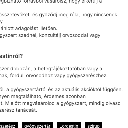
bízható forrásból vásárolsz, hogy elkerülj a
összetevőket, és győződj meg róla, hogy nincsenek
y.
nlott adagolást illetően.
gyszert szednél, konzultálj orvosoddal vagy
estinról?
yszer dobozán, a betegtájékoztatóban vagy a
nak, fordulj orvosodhoz vagy gyógyszerészhez.
ől, a gyógyszertártól és az aktuális akcióktól függően.
nnyen megtalálható, érdemes azonban
et. Mielőtt megvásárolod a gyógyszert, mindig olvasd
szerész tanácsát.
szerész
gyógyszertár
Lordestin
szirup