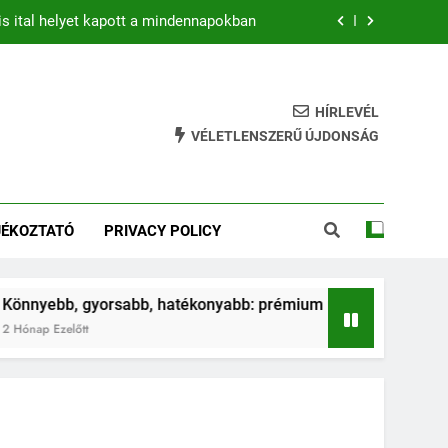
is ital helyet kapott a mindennapokban
b: prémium mountain bike-ok 2026-ban
hatékony gyakorlat feszesebb lábakért
HÍRLEVÉL
VÉLETLENSZERŰ ÚJDONSÁG
ja az ugrálás a gyerkőcök egészségét?
is ital helyet kapott a mindennapokban
JÉKOZTATÓ
PRIVACY POLICY
b: prémium mountain bike-ok 2026-ban
hatékony gyakorlat feszesebb lábakért
gyorsabb, hatékonyabb: prémium mountain bike-ok 2026-ban
t