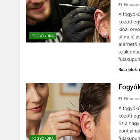
Fitnessv
A fogyókú
között eg
kínai orv
FOGYÓKÚRA
stimulálá
elérhető 
szakember
fülakupu
Részletek
Fogyók
Fitnessv
A fogyókú
között eg
Ez a hagy
pontjaina
fülakupun
FOGYÓKÚRA