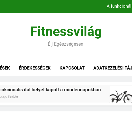
A funkcionál
Könnyebb, gyorsabb, hatékonyab
Fitnessvilág
Belső comb edzés otthon – 5 
Élj Egészségesen!
Hogyan befolyásol
A funkcionál
ÉSEK
ÉRDEKESSÉGEK
KAPCSOLAT
ADATKEZELÉSI TÁ
Könnyebb, gyorsabb, hatékonyab
Belső comb edzés otthon – 5 
nális ital helyet kapott a mindennapokban
Kön
őtt
2 Hó