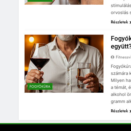
stimulálá
orvoslás 
Részletek
Fogyók
együtt
Fitnessv
Fogyókúra
számára k
Milyen ha
FOGYÓKÚRA
a témát, 
alkohol ö
gramm al
Részletek