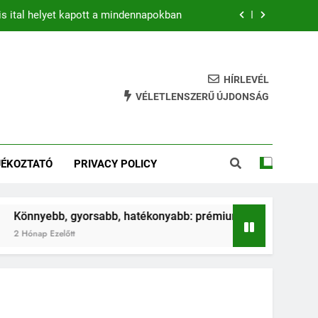
is ital helyet kapott a mindennapokban
b: prémium mountain bike-ok 2026-ban
hatékony gyakorlat feszesebb lábakért
HÍRLEVÉL
VÉLETLENSZERŰ ÚJDONSÁG
ja az ugrálás a gyerkőcök egészségét?
is ital helyet kapott a mindennapokban
JÉKOZTATÓ
PRIVACY POLICY
b: prémium mountain bike-ok 2026-ban
hatékony gyakorlat feszesebb lábakért
nyebb, gyorsabb, hatékonyabb: prémium mountain bike-ok 20
nap Ezelőtt