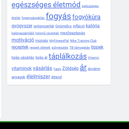
egészséges életmód
egészséges
fogyás
fogyókúra
ételek
fogamzásgátlás
gyógyszer
kalória
gyógyszertár
Gyümölcs
infláció
mezőgazdaság
kalóriaszámláló
könnyű receptek
motiváció
mozgás
MyFitnessPal
Nike Training Club
receptek
tippek
reggeli ötletek
súlyvesztés
TB támogatás
táplálkozás
tojás vásárlás
tojás ár
Vitamin
ár
vásárlás
vitaminok
Zöldség
ásványi
Yazio
élelmiszer
anyagok
étrend