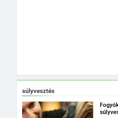
súlyvesztés
Fogyók
súlyve