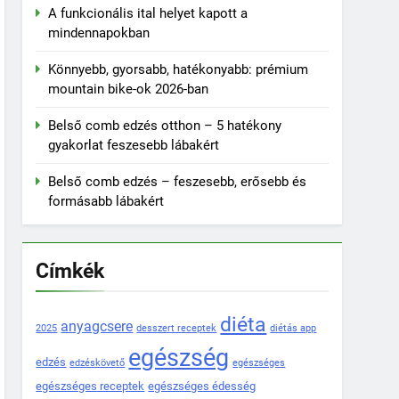
A funkcionális ital helyet kapott a
mindennapokban
Könnyebb, gyorsabb, hatékonyabb: prémium
mountain bike-ok 2026-ban
Belső comb edzés otthon – 5 hatékony
gyakorlat feszesebb lábakért
Belső comb edzés – feszesebb, erősebb és
formásabb lábakért
Címkék
diéta
anyagcsere
2025
desszert receptek
diétás app
egészség
edzés
edzéskövető
egészséges
egészséges receptek
egészséges édesség