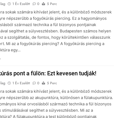
ilag
1 Év Ezelőtt
0
5 Perc
ra sokak számára kihívást jelent, és a különböző módszerek
yre népszerűbb a fogyókúrás piercing. Ez a hagyományos
oslásból származó technika a fül bizonyos pontjainak
sával segíthet a súlyvesztésben. Budapesten számos helyen
ez a szolgáltatás, de fontos, hogy körültekintően válasszunk
t. Mi az a fogyókúrás piercing? A fogyókúrás piercing a
nktúra egy…
úrás pont a fülön: Ezt kevesen tudják!
ilag
1 Év Ezelőtt
0
5 Perc
ra sokak számára kihívást jelent, és a különböző módszerek
yre népszerűbb az akupunktúra, különösen a fülakupunktúra.
ományos kínai orvoslásból származó technika a fül bizonyos
k stimulálásával segíthet a súlyvesztésben. Mi az a
ktúra? A fülakupunktúra a test különböző pontjainak