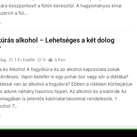
sára összpontosít a fülön keresztül. A hagyományos kínai
szerint a fül…
úrás alkohol – Lehetséges a két dolog
?
ilag
1 Év Ezelőtt
0
5 Perc
 és Alkohol A fogyókúra és az alkohol kapcsolata sokak
érdéses. Vajon belefér-e egy pohár bor vagy sör a diétába?
tással van az alkohol a fogyásra? Ebben a cikkben körbejárjuk
és adunk néhány hasznos tippet. Az alkohol és a kalóriák Az
nmagában is jelentős kalóriatartalommal rendelkezik. 1
kohol 7…