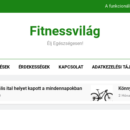
A funkcionál
Könnyebb, gyorsabb, hatékonyab
Fitnessvilág
Belső comb edzés otthon – 5 
Élj Egészségesen!
Hogyan befolyásol
A funkcionál
ÉSEK
ÉRDEKESSÉGEK
KAPCSOLAT
ADATKEZELÉSI TÁ
Könnyebb, gyorsabb, hatékonyab
Belső comb edzés otthon – 5 
t kapott a mindennapokban
Könnyebb, gyorsab
2 Hónap Ezelőtt