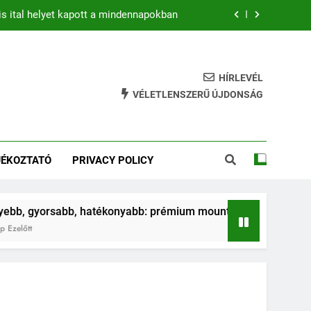
is ital helyet kapott a mindennapokban
b: prémium mountain bike-ok 2026-ban
hatékony gyakorlat feszesebb lábakért
HÍRLEVÉL
VÉLETLENSZERŰ ÚJDONSÁG
ja az ugrálás a gyerkőcök egészségét?
is ital helyet kapott a mindennapokban
JÉKOZTATÓ
PRIVACY POLICY
b: prémium mountain bike-ok 2026-ban
hatékony gyakorlat feszesebb lábakért
b, hatékonyabb: prémium mountain bike-ok 2026-ban