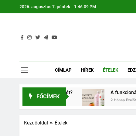
Ugrás
2026. augusztus 7. péntek
1:46:10 PM
a
tartalomra
CÍMLAP
HÍREK
ÉTELEK
EDZ
erkőcök egészségét?
A funkcionális ital helye
FŐCÍMEK
2 Hónap Ezelőtt
Kezdőoldal
Ételek