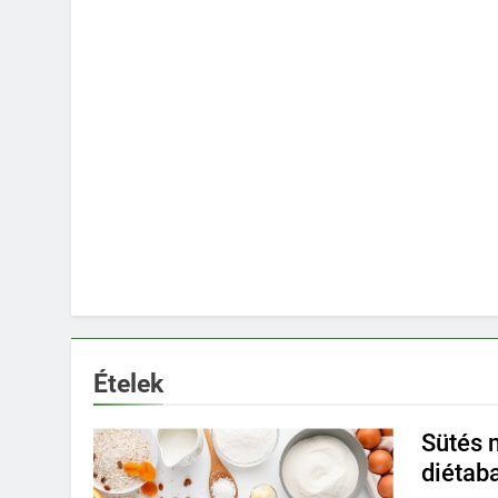
Ételek
Sütés 
diétab