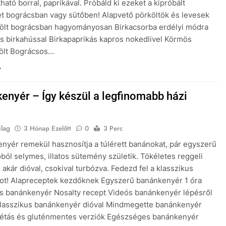
tható borral, paprikával. Próbáld ki ezeket a kipróbált
t bográcsban vagy sütőben! Alapvető pörköltök és levesek
költ bográcsban hagyományosan Birkacsorba erdélyi módra
s birkahússal Birkapaprikás kapros nokedlivel Körmös
költ Bográcsos…
enyér – Így készül a legfinomabb házi
ilag
3 Hónap Ezelőtt
0
3 Perc
nyér remekül hasznosítja a túlérett banánokat, pár egyszerű
ból selymes, illatos sütemény születik. Tökéletes reggeli
 akár dióval, csokival turbózva. Fedezd fel a klasszikus
kot! Alapreceptek kezdőknek Egyszerű banánkenyér 1 óra
rs banánkenyér Nosalty recept Videós banánkenyér lépésről
Klasszikus banánkenyér dióval Mindmegette banánkenyér
iétás és gluténmentes verziók Egészséges banánkenyér