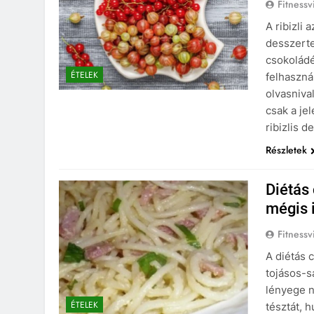
Fitnessv
A ribizli 
desszerte
csokoládé
ÉTELEK
felhaszná
olvasniva
csak a je
ribizlis 
Részletek
Diétás
mégis 
Fitnessv
A diétás 
tojásos-s
lényege n
ÉTELEK
tésztát, 