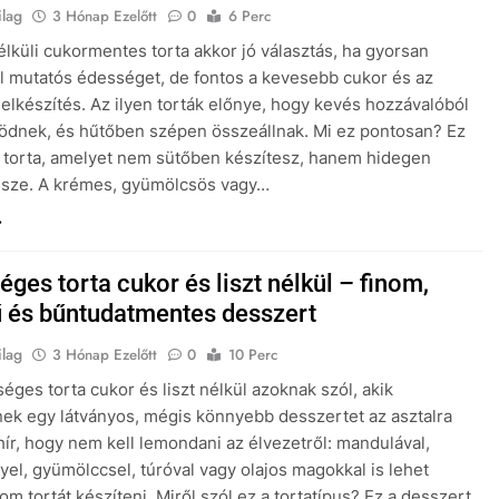
ilag
3 Hónap Ezelőtt
0
6 Perc
élküli cukormentes torta akkor jó választás, ha gyorsan
l mutatós édességet, de fontos a kevesebb cukor és az
elkészítés. Az ilyen torták előnye, hogy kevés hozzávalóból
ködnek, és hűtőben szépen összeállnak. Mi ez pontosan? Ez
 torta, amelyet nem sütőben készítesz, hanem hidegen
össze. A krémes, gyümölcsös vagy…
ges torta cukor és liszt nélkül – finom,
 és bűntudatmentes desszert
ilag
3 Hónap Ezelőtt
0
10 Perc
éges torta cukor és liszt nélkül azoknak szól, akik
ek egy látványos, mégis könnyebb desszertet az asztalra
 hír, hogy nem kell lemondani az élvezetről: mandulával,
yel, gyümölccsel, túróval vagy olajos magokkal is lehet
om tortát készíteni. Miről szól ez a tortatípus? Ez a desszert