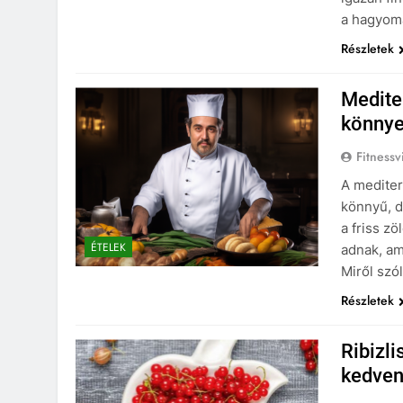
a hagyomá
Részletek
Mediter
könnye
Fitnessv
A mediter
könnyű, d
a friss z
ÉTELEK
adnak, am
Miről szó
Részletek
Ribizli
kedve