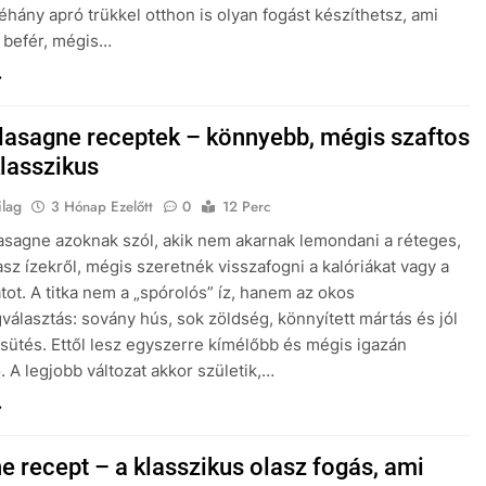
néhány apró trükkel otthon is olyan fogást készíthetsz, ami
s befér, mégis…
 lasagne receptek – könnyebb, mégis szaftos
klasszikus
ilag
3 Hónap Ezelőtt
0
12 Perc
lasagne azoknak szól, akik nem akarnak lemondani a réteges,
lasz ízekről, mégis szeretnék visszafogni a kalóriákat vagy a
tot. A titka nem a „spórolós” íz, hanem az okos
választás: sovány hús, sok zöldség, könnyített mártás és jól
 sütés. Ettől lesz egyszerre kímélőbb és mégis igazán
. A legjobb változat akkor születik,…
e recept – a klasszikus olasz fogás, ami