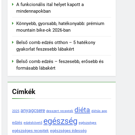
A funkcionális ital helyet kapott a
mindennapokban
Könnyebb, gyorsabb, hatékonyabb: prémium
mountain bike-ok 2026-ban
Belső comb edzés otthon – 5 hatékony
gyakorlat feszesebb lábakért
Belső comb edzés – feszesebb, erősebb és
formásabb lábakért
Címkék
diéta
anyagcsere
2025
desszert receptek
diétás app
egészség
edzés
edzéskövető
egészséges
egészséges receptek
egészséges édesség