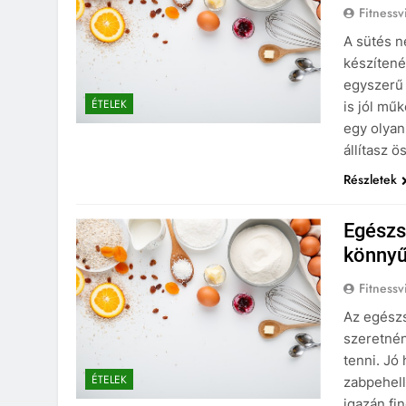
Fitnessv
A sütés n
készítené
egyszerű 
ÉTELEK
is jól mű
egy olyan
állítasz 
Részletek
Egészsé
könnyű
Fitnessv
Az egészs
szeretnén
tenni. Jó
ÉTELEK
zabpehell
igazán fin