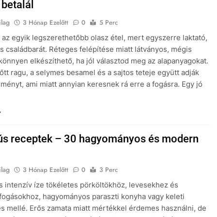
 betalál
ilag
3 Hónap Ezelőtt
0
5 Perc
 az egyik legszerethetőbb olasz étel, mert egyszerre laktató,
s családbarát. Réteges felépítése miatt látványos, mégis
 könnyen elkészíthető, ha jól választod meg az alapanyagokat.
főtt ragu, a selymes besamel és a sajtos teteje együtt adják
élményt, ami miatt annyian keresnek rá erre a fogásra. Egy jó
ús receptek – 30 hagyományos és modern
ilag
3 Hónap Ezelőtt
0
3 Perc
s intenzív íze tökéletes pörköltökhöz, levesekhez és
t fogásokhoz, hagyományos paraszti konyha vagy keleti
s mellé. Erős zamata miatt mértékkel érdemes használni, de