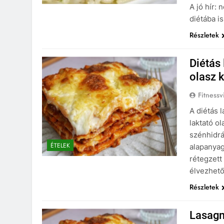
A jó hír: 
diétába i
Részletek
Diétás
olasz 
Fitnessv
A diétás 
laktató o
szénhidrá
ÉTELEK
alapanyag
rétegzett
élvezhető
Részletek
Lasagn