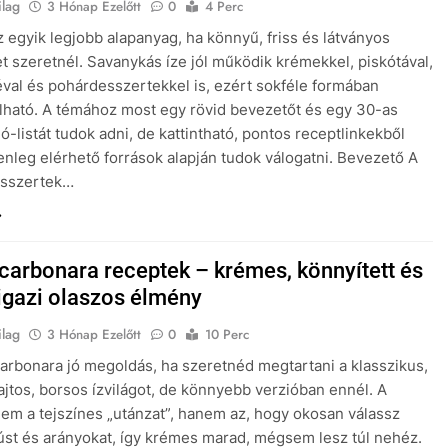
ilag
3 Hónap Ezelőtt
0
4 Perc
az egyik legjobb alapanyag, ha könnyű, friss és látványos
t szeretnél. Savanykás íze jól működik krémekkel, piskótával,
val és pohárdesszertekkel is, ezért sokféle formában
lható. A témához most egy rövid bevezetőt és egy 30-as
ló-listát tudok adni, de kattintható, pontos receptlinkekből
lenleg elérhető források alapján tudok válogatni. Bevezető A
desszertek…
 carbonara receptek – krémes, könnyített és
igazi olaszos élmény
ilag
3 Hónap Ezelőtt
0
10 Perc
carbonara jó megoldás, ha szeretnéd megtartani a klasszikus,
ajtos, borsos ízvilágot, de könnyebb verzióban ennél. A
em a tejszínes „utánzat”, hanem az, hogy okosan válassz
húst és arányokat, így krémes marad, mégsem lesz túl nehéz.