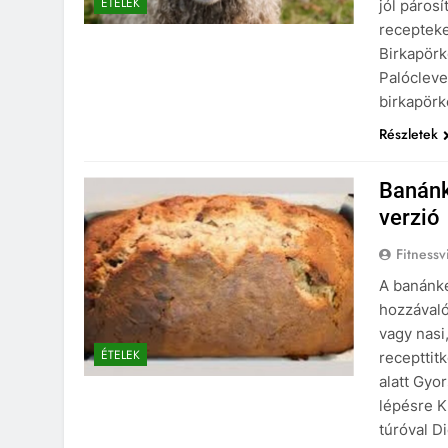
ÉTELEK
jól párosí
recepteke
Birkapör
Palócleve
birkapör
Részletek
Banánk
verzió
Fitnessv
A banánke
hozzávaló
vagy nasi,
ÉTELEK
recepttit
alatt Gyo
lépésre 
túróval D