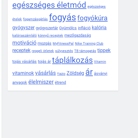
egészséges életmód
egészséges
fogyás
fogyókúra
ételek
fogamzásgátlás
gyógyszer
kalória
gyógyszertár
Gyümölcs
infláció
mezőgazdaság
kalóriaszámláló
könnyű receptek
motiváció
mozgás
MyFitnessPal
Nike Training Club
receptek
tippek
reggeli ötletek
súlyvesztés
TB támogatás
táplálkozás
tojás vásárlás
tojás ár
Vitamin
ár
vásárlás
vitaminok
Zöldség
ásványi
Yazio
élelmiszer
anyagok
étrend