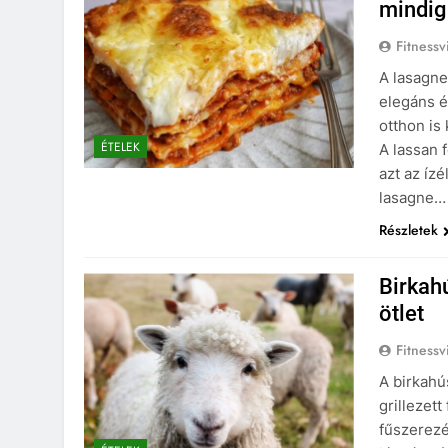
mindig
Fitnessv
A lasagne
elegáns é
otthon is
ÉTELEK
A lassan 
azt az íz
lasagne…
Részletek
Birkah
ötlet
Fitnessv
A birkahú
grillezet
fűszerezé