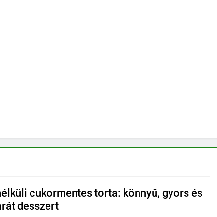
nélküli cukormentes torta: könnyű, gyors és
arát desszert