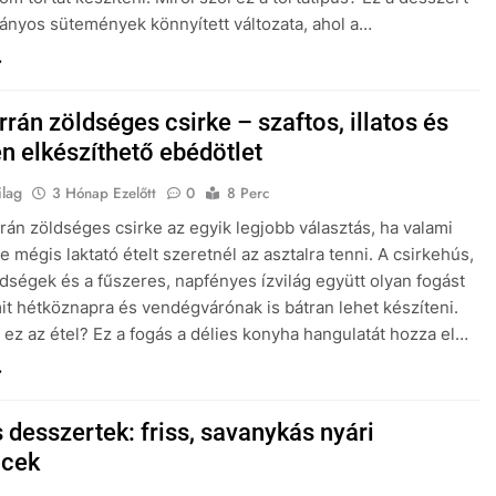
nyos sütemények könnyített változata, ahol a…
rán zöldséges csirke – szaftos, illatos és
n elkészíthető ebédötlet
ilag
3 Hónap Ezelőtt
0
8 Perc
rán zöldséges csirke az egyik legjobb választás, ha valami
e mégis laktató ételt szeretnél az asztalra tenni. A csirkehús,
öldségek és a fűszeres, napfényes ízvilág együtt olyan fogást
it hétköznapra és vendégvárónak is bátran lehet készíteni.
l ez az étel? Ez a fogás a délies konyha hangulatát hozza el…
s desszertek: friss, savanykás nyári
ncek