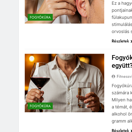
Ez a hagy
pontjaina
fülakupun
FOGYÓKÚRA
stimulálá
orvoslás 
Részletek
Fogyók
együtt
Fitnessv
Fogyókúra
számára k
Milyen ha
FOGYÓKÚRA
a témát, 
alkohol ö
gramm al
Részletek