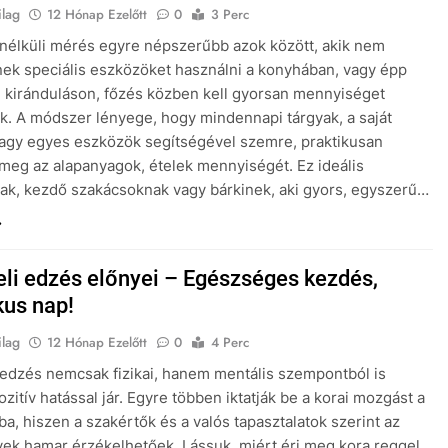
ilag
12 Hónap Ezelőtt
0
3 Perc
nélküli mérés egyre népszerűbb azok között, akik nem
ek speciális eszközöket használni a konyhában, vagy épp
 kiránduláson, főzés közben kell gyorsan mennyiséget
k. A módszer lényege, hogy mindennapi tárgyak, a saját
agy egyes eszközök segítségével szemre, praktikusan
k meg az alapanyagok, ételek mennyiségét. Ez ideális
ak, kezdő szakácsoknak vagy bárkinek, aki gyors, egyszerű…
eli edzés előnyei – Egészséges kezdés,
kus nap!
ilag
12 Hónap Ezelőtt
0
4 Perc
 edzés nemcsak fizikai, hanem mentális szempontból is
zitív hatással jár. Egyre többen iktatják be a korai mozgást a
nba, hiszen a szakértők és a valós tapasztalatok szerint az
k hamar érzékelhetőek. Lássuk, miért éri meg kora reggel