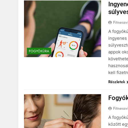
Ingyen
súlyve
Fitnessv
A fogyókú
ingyenes 
súlyveszt
FOGYÓKÚRA
appok ok
követhete
hasznosa
kell fize
Részletek
Fogyók
Fitnessv
A fogyókú
között eg