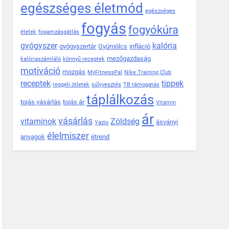
egészséges életmód
egészséges
fogyás
fogyókúra
ételek
fogamzásgátlás
gyógyszer
kalória
gyógyszertár
Gyümölcs
infláció
mezőgazdaság
kalóriaszámláló
könnyű receptek
motiváció
mozgás
MyFitnessPal
Nike Training Club
receptek
tippek
reggeli ötletek
súlyvesztés
TB támogatás
táplálkozás
tojás vásárlás
tojás ár
Vitamin
ár
vásárlás
vitaminok
Zöldség
ásványi
Yazio
élelmiszer
anyagok
étrend