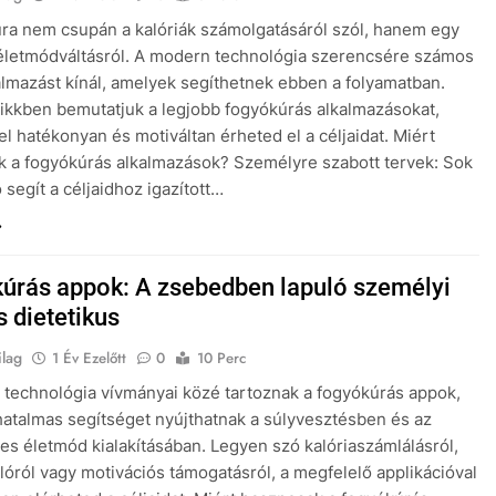
ra nem csupán a kalóriák számolgatásáról szól, hanem egy
életmódváltásról. A modern technológia szerencsére számos
almazást kínál, amelyek segíthetnek ebben a folyamatban.
ikkben bemutatjuk a legjobb fogyókúrás alkalmazásokat,
l hatékonyan és motiváltan érheted el a céljaidat. Miért
 a fogyókúrás alkalmazások? Személyre szabott tervek: Sok
 segít a céljaidhoz igazított…
úrás appok: A zsebedben lapuló személyi
s dietetikus
ilag
1 Év Ezelőtt
0
10 Perc
technológia vívmányai közé tartoznak a fogyókúrás appok,
atalmas segítséget nyújthatnak a súlyvesztésben és az
s életmód kialakításában. Legyen szó kalóriaszámlálásról,
óról vagy motivációs támogatásról, a megfelelő applikációval