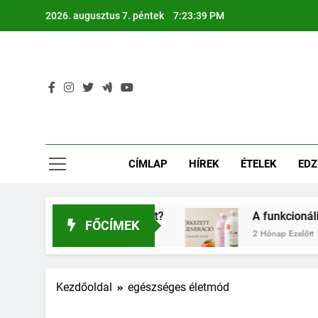
Ugrás
2026. augusztus 7. péntek
7:23:40 PM
a
tartalomra
CÍMLAP
HÍREK
ÉTELEK
EDZ
őcök egészségét?
A funkcionális ital helyet 
FŐCÍMEK
2 Hónap Ezelőtt
Kezdőoldal
egészséges életmód