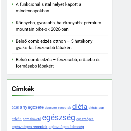
A funkcionális ital helyet kapott a
mindennapokban
Könnyebb, gyorsabb, hatékonyabb: prémium
mountain bike-ok 2026-ban
Belső comb edzés otthon – 5 hatékony
gyakorlat feszesebb lábakért
Belső comb edzés – feszesebb, erősebb és
formásabb lábakért
Címkék
diéta
anyagcsere
2025
desszert receptek
diétás app
egészség
edzés
edzéskövető
egészséges
egészséges receptek
egészséges édesség