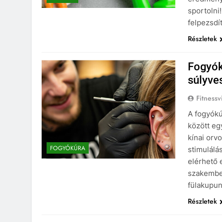
sportolni
felpezsdí
Részletek
Fogyók
súlyve
Fitnessv
A fogyókú
között eg
kínai orv
FOGYÓKÚRA
stimulálá
elérhető 
szakember
fülakupu
Részletek