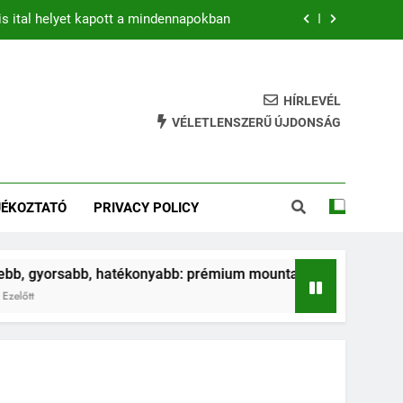
is ital helyet kapott a mindennapokban
b: prémium mountain bike-ok 2026-ban
hatékony gyakorlat feszesebb lábakért
HÍRLEVÉL
VÉLETLENSZERŰ ÚJDONSÁG
ja az ugrálás a gyerkőcök egészségét?
is ital helyet kapott a mindennapokban
JÉKOZTATÓ
PRIVACY POLICY
b: prémium mountain bike-ok 2026-ban
hatékony gyakorlat feszesebb lábakért
hatékonyabb: prémium mountain bike-ok 2026-ban