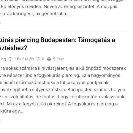
! Fő előnyök röviden: Növeli az energiaszintet: A mozgás
ti a vérkeringést, oxigénnel látja…
úrás piercing Budapesten: Támogatás a
sztéshez?
ilag
1 Év Ezelőtt
0
5 Perc
ra sokak számára kihívást jelent, és a különböző módszerek
yre népszerűbb a fogyókúrás piercing. Ez a hagyományos
oslásból származó technika a fül bizonyos pontjainak
sával segíthet a súlyvesztésben. Budapesten számos helyen
ez a szolgáltatás, de fontos, hogy körültekintően válasszunk
t. Mi az a fogyókúrás piercing? A fogyókúrás piercing a
nktúra egy…