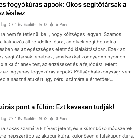
es fogyókúrás appok: Okos segítőtársak a
sztéshez
ilag
1 Év Ezelőtt
0
6 Perc
ra nem feltétlenül kell, hogy költséges legyen. Számos
alkalmazás áll rendelkezésre, amelyek segíthetnek a
ésben és az egészséges életmód kialakításában. Ezek az
os segítőtársak lehetnek, amelyekkel könnyedén nyomon
d a kalóriabevitelt, az edzéseket és a fejlődést. Miért
k az ingyenes fogyókúrás appok? Költséghatékonyság: Nem
tned a használatukért, így bárki számára elérhetőek….
úrás pont a fülön: Ezt kevesen tudják!
ilag
1 Év Ezelőtt
0
5 Perc
ra sokak számára kihívást jelent, és a különböző módszerek
yre népszerűbb az akupunktúra, különösen a fülakupunktúra.