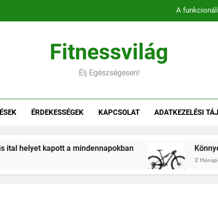
A funkcionál
Könnyebb, gyorsabb, hatékonyab
Fitnessvilág
Belső comb edzés otthon – 5 
Élj Egészségesen!
Hogyan befolyásol
A funkcionál
ÉSEK
ÉRDEKESSÉGEK
KAPCSOLAT
ADATKEZELÉSI TÁ
Könnyebb, gyorsabb, hatékonyab
Belső comb edzés otthon – 5 
kapott a mindennapokban
Könnyebb, gyorsabb, 
2 Hónap Ezelőtt