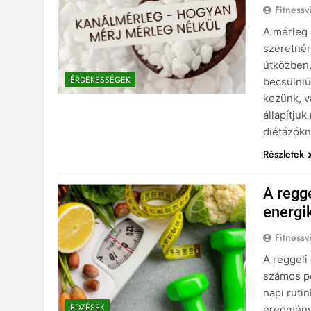
Fitnessv
A mérleg 
szeretnén
útközben,
ÉRDEKESSÉGEK
becsülniü
kezünk, v
állapítju
diétázókn
Részletek
A regg
energi
Fitnessv
A reggeli
számos po
napi ruti
EDZÉSEK
eredménye