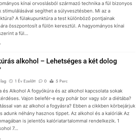
ományos kínai orvoslásból származó technika a fül bizonyos
k stimulálásával segíthet a súlyvesztésben. Mi az a
ktúra? A fülakupunktúra a test különböző pontjainak
sára összpontosít a fülön keresztül. A hagyományos kínai
szerint a fül…
úrás alkohol – Lehetséges a két dolog
?
ilag
1 Év Ezelőtt
0
5 Perc
 és Alkohol A fogyókúra és az alkohol kapcsolata sokak
érdéses. Vajon belefér-e egy pohár bor vagy sör a diétába?
tással van az alkohol a fogyásra? Ebben a cikkben körbejárjuk
és adunk néhány hasznos tippet. Az alkohol és a kalóriák Az
nmagában is jelentős kalóriatartalommal rendelkezik. 1
kohol 7…