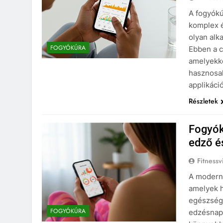
A fogyókú
komplex 
olyan alk
FOGYÓKÚRA
Ebben a c
amelyekke
hasznosak
applikáció
Részletek
Fogyók
edző é
Fitnessv
A modern 
amelyek h
egészsége
FOGYÓKÚRA
edzésnapl