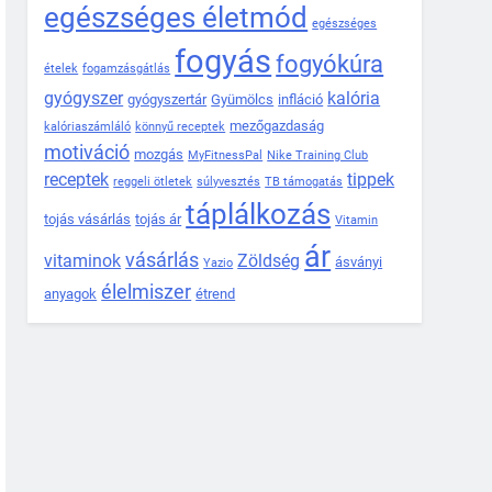
egészséges életmód
egészséges
fogyás
fogyókúra
ételek
fogamzásgátlás
gyógyszer
kalória
gyógyszertár
Gyümölcs
infláció
mezőgazdaság
kalóriaszámláló
könnyű receptek
motiváció
mozgás
MyFitnessPal
Nike Training Club
receptek
tippek
reggeli ötletek
súlyvesztés
TB támogatás
táplálkozás
tojás vásárlás
tojás ár
Vitamin
ár
vásárlás
vitaminok
Zöldség
ásványi
Yazio
élelmiszer
anyagok
étrend