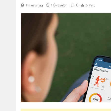
0
Fitnessvilag
1 Év Ezelőtt
6 Perc