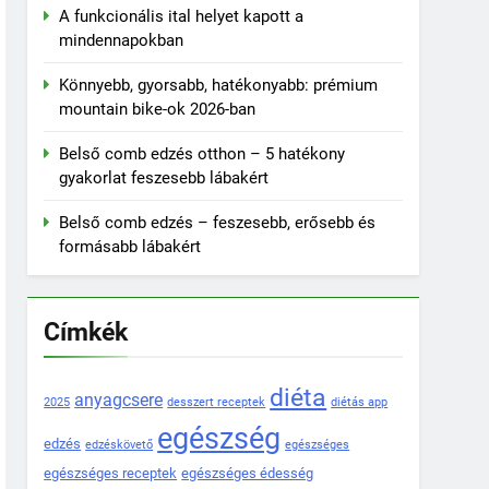
A funkcionális ital helyet kapott a
mindennapokban
Könnyebb, gyorsabb, hatékonyabb: prémium
mountain bike-ok 2026-ban
Belső comb edzés otthon – 5 hatékony
gyakorlat feszesebb lábakért
Belső comb edzés – feszesebb, erősebb és
formásabb lábakért
Címkék
diéta
anyagcsere
2025
desszert receptek
diétás app
egészség
edzés
edzéskövető
egészséges
egészséges receptek
egészséges édesség