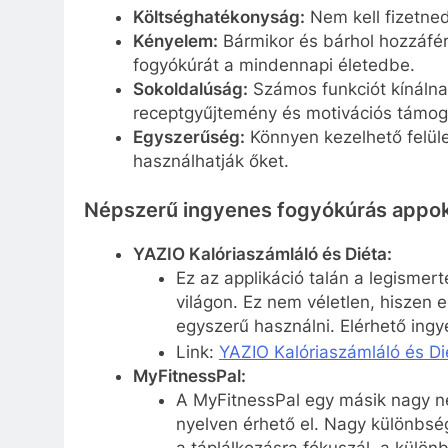
Költséghatékonyság:
Nem kell fizetned
Kényelem:
Bármikor és bárhol hozzáfér
fogyókúrát a mindennapi életedbe.
Sokoldalúság:
Számos funkciót kínálnak
receptgyűjtemény és motivációs támog
Egyszerűség:
Könnyen kezelhető felüle
használhatják őket.
Népszerű ingyenes fogyókúrás appo
YAZIO Kalóriaszámláló és Diéta:
Ez az applikáció talán
a legismert
világon. Ez nem véletlen, hiszen 
egyszerű használni. Elérhető ingy
Link:
YAZIO Kalóriaszámláló és D
MyFitnessPal:
A MyFitnessPal egy
másik nagy ne
nyelven érhető el. Nagy különbsé
a táplálkozásra fókuszál, a különb