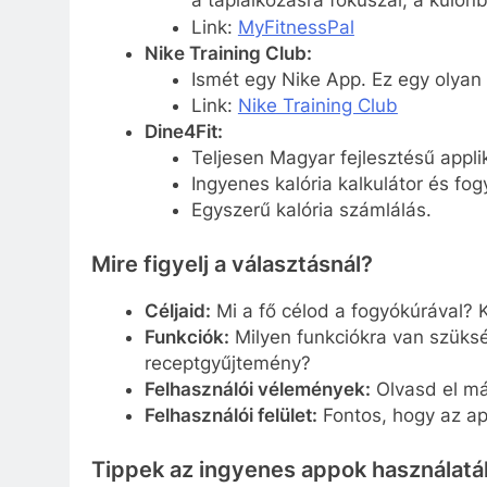
Link:
MyFitnessPal
Nike Training Club:
Ismét egy Nike App. Ez egy olyan 
Link:
Nike Training Club
Dine4Fit:
Teljesen Magyar fejlesztésű appli
Ingyenes kalória kalkulátor és fog
Egyszerű kalória számlálás.
Mire figyelj a választásnál?
Céljaid:
Mi a fő célod a fogyókúrával? 
Funkciók:
Milyen funkciókra van szüks
receptgyűjtemény?
Felhasználói vélemények:
Olvasd el má
Felhasználói felület:
Fontos, hogy az ap
Tippek az ingyenes appok használat