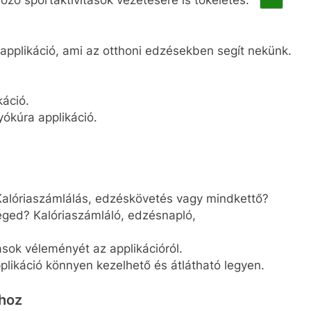
applikáció, ami az otthoni edzésekben segít nekünk.
káció.
yókúra applikáció.
Kalóriaszámlálás, edzéskövetés vagy mindkettő?
éged? Kalóriaszámláló, edzésnapló,
sok véleményét az applikációról.
plikáció könnyen kezelhető és átlátható legyen.
ához