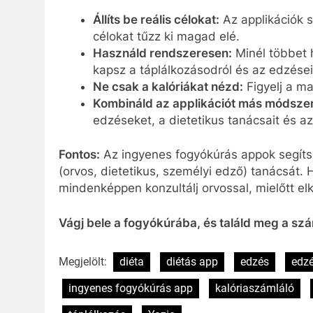
Állíts be reális célokat:
Az applikációk s
célokat tűzz ki magad elé.
Használd rendszeresen:
Minél többet 
kapsz a táplálkozásodról és az edzései
Ne csak a kalóriákat nézd:
Figyelj a ma
Kombináld az applikációt más módszer
edzéseket, a dietetikus tanácsait és 
Fontos:
Az ingyenes fogyókúrás appok segíts
(orvos, dietetikus, személyi edző) tanácsát
mindenképpen konzultálj orvossal, mielőtt el
Vágj bele a fogyókúrába, és találd meg a sz
Megjelölt:
diéta
diétás app
edzés
edz
ingyenes fogyókúrás app
kalóriaszámláló