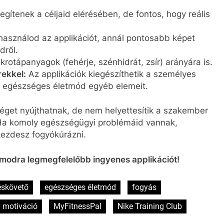
egítenek a céljaid elérésében, de fontos, hogy reális
használod az applikációt, annál pontosabb képet
dről.
krotápanyagok (fehérje, szénhidrát, zsír) arányára is.
ekkel:
Az applikációk kiegészíthetik a személyes
az egészséges életmód egyéb elemeit.
éget nyújthatnak, de nem helyettesítik a szakember
. Ha komoly egészségügyi problémáid vannak,
kezdesz fogyókúrázni.
ámodra legmegfelelőbb ingyenes applikációt!
éskövető
egészséges életmód
fogyás
motiváció
MyFitnessPal
Nike Training Club