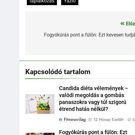
táplálkozás
Yazio
Előz
Bejegyzés
navigáció
Fogyókúrás pont a fülön: Ezt kevesen tudjá
Kapcsolódó tartalom
Candida diéta vélemények –
valódi megoldás a gombás
panaszokra vagy túl szigorú
étrend hatás nélkül?
Fitnessvilag
12 Hónap Ezelőtt
Fogyókúrás pont a fülön: Ezt