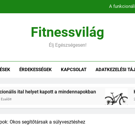
A funkcionál
Könnyebb, gyorsabb, hatékonyab
Fitnessvilág
Belső comb edzés otthon – 5 
Élj Egészségesen!
Hogyan befolyásol
A funkcionál
ÉSEK
ÉRDEKESSÉGEK
KAPCSOLAT
ADATKEZELÉSI TÁ
Könnyebb, gyorsabb, hatékonyab
Belső comb edzés otthon – 5 
 helyet kapott a mindennapokban
Könnyebb, gy
2 Hónap Ezelőtt
pok: Okos segítőtársak a súlyvesztéshez