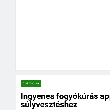
FOGYÓKÚRA
Ingyenes fogyókúrás ap
súlyvesztéshez