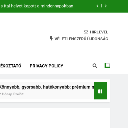
is ital helyet kapott a mindennapokban
b: prémium mountain bike-ok 2026-ban
hatékony gyakorlat feszesebb lábakért
HÍRLEVÉL
VÉLETLENSZERŰ ÚJDONSÁG
ja az ugrálás a gyerkőcök egészségét?
is ital helyet kapott a mindennapokban
JÉKOZTATÓ
PRIVACY POLICY
b: prémium mountain bike-ok 2026-ban
hatékony gyakorlat feszesebb lábakért
orsabb, hatékonyabb: prémium mountain bike-ok 2026-ban