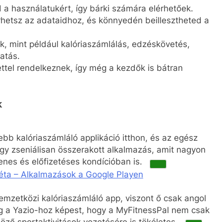
 a használatukért, így bárki számára elérhetőek.
hetsz az adataidhoz, és könnyedén beillesztheted a
, mint például kalóriaszámlálás, edzéskövetés,
atás.
ttel rendelkeznek, így még a kezdők is bátran
k
ebb kalóriaszámláló applikáció itthon, és az egész
egy zseniálisan összerakott alkalmazás, amit nagyon
enes és előfizetéses
kondícióban is.
iéta – Alkalmazások a Google Playen
mzetközi kalóriaszámláló app, viszont ő csak angol
g a Yazio-hoz képest, hogy a MyFitnessPal nem csak
öző sportaktivitások vezetésére is tökéletes.