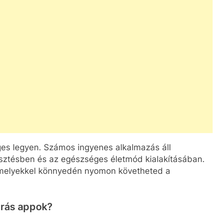
éges legyen. Számos ingyenes alkalmazás áll
esztésben és az egészséges életmód kialakításában.
 amelyekkel könnyedén nyomon követheted a
úrás appok?