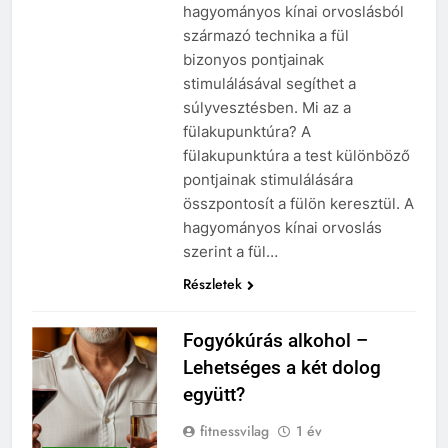
hagyományos kínai orvoslásból
származó technika a fül
bizonyos pontjainak
stimulálásával segíthet a
súlyvesztésben. Mi az a
fülakupunktúra? A
fülakupunktúra a test különböző
pontjainak stimulálására
összpontosít a fülön keresztül. A
hagyományos kínai orvoslás
szerint a fül…
Részletek
Fogyókúrás alkohol –
Lehetséges a két dolog
együtt?
fitnessvilag
1 év