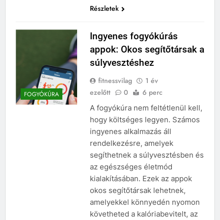
Részletek
Ingyenes fogyókúrás
appok: Okos segítőtársak a
súlyvesztéshez
fitnessvilag
1 év
ezelőtt
0
6 perc
FOGYÓKÚRA
A fogyókúra nem feltétlenül kell,
hogy költséges legyen. Számos
ingyenes alkalmazás áll
rendelkezésre, amelyek
segíthetnek a súlyvesztésben és
az egészséges életmód
kialakításában. Ezek az appok
okos segítőtársak lehetnek,
amelyekkel könnyedén nyomon
követheted a kalóriabevitelt, az