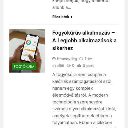
kifejezhetjük, hogy mellette
állunk a…
Részletek
Fogyókúrás alkalmazás –
A Legjobb alkalmazások a
sikerhez
fitnessvilag
1 év
ezelőtt
0
5 perc
FOGYÓKÚRA
A fogyókúra nem csupán a
kalóriák számolgatásáról szól,
hanem egy komplex
életmódváltásról. A modern
technológia szerencsére
számos olyan alkalmazást kínál,
amelyek segíthetnek ebben a
folyamatban. Ebben a cikkben