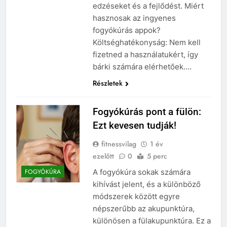
edzéseket és a fejlődést. Miért
hasznosak az ingyenes
fogyókúrás appok?
Költséghatékonyság: Nem kell
fizetned a használatukért, így
bárki számára elérhetőek….
Részletek
Fogyókúrás pont a fülön:
Ezt kevesen tudják!
fitnessvilag
1 év
ezelőtt
0
5 perc
A fogyókúra sokak számára
FOGYÓKÚRA
kihívást jelent, és a különböző
módszerek között egyre
népszerűbb az akupunktúra,
különösen a fülakupunktúra. Ez a