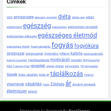
Címkék
diéta
anyagcsere
edzés
2025
desszert receptek
diétás app
egészség
egészséges receptek
edzéskövető
egészséges
egészséges életmód
egészséges édesség
fogyás
fogyókúra
egészséges ételek
fogamzásgátlás
gyógyszer
kalória
gyógyszertár
Gyümölcs
infláció
kalóriaszámláló
motiváció
mezőgazdaság
mozgás
könnyű receptek
MyFitnessPal
receptek
Nike Training Club
reggeli ötletek
súlyvesztés
TB támogatás
táplálkozás
tippek
tojás vásárlás
tojás ár
Vitamin
ár
vásárlás
vitaminok
Zöldség
ásványi anyagok
Yazio
élelmiszer
étrend
fitnessvilag.hu Powered By
.
BlazeThemes