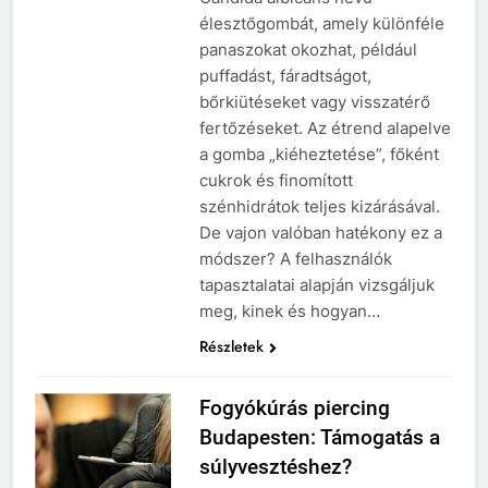
élesztőgombát, amely különféle
panaszokat okozhat, például
puffadást, fáradtságot,
bőrkiütéseket vagy visszatérő
fertőzéseket. Az étrend alapelve
a gomba „kiéheztetése”, főként
cukrok és finomított
szénhidrátok teljes kizárásával.
De vajon valóban hatékony ez a
módszer? A felhasználók
tapasztalatai alapján vizsgáljuk
meg, kinek és hogyan…
Részletek
Fogyókúrás piercing
Budapesten: Támogatás a
súlyvesztéshez?