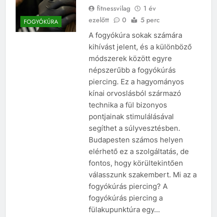
fitnessvilag
1 év
ezelőtt
0
5 perc
FOGYÓKÚRA
A fogyókúra sokak számára
kihívást jelent, és a különböző
módszerek között egyre
népszerűbb a fogyókúrás
piercing. Ez a hagyományos
kínai orvoslásból származó
technika a fül bizonyos
pontjainak stimulálásával
segíthet a súlyvesztésben.
Budapesten számos helyen
elérhető ez a szolgáltatás, de
fontos, hogy körültekintően
válasszunk szakembert. Mi az a
fogyókúrás piercing? A
fogyókúrás piercing a
fülakupunktúra egy…