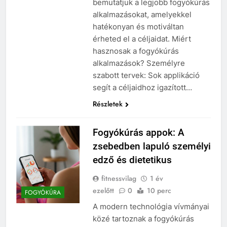
bemutatjuk a legjobb fogyókúrás
alkalmazásokat, amelyekkel
hatékonyan és motiváltan
érheted el a céljaidat. Miért
hasznosak a fogyókúrás
alkalmazások? Személyre
szabott tervek: Sok applikáció
segít a céljaidhoz igazított…
Részletek
Fogyókúrás appok: A
zsebedben lapuló személyi
edző és dietetikus
fitnessvilag
1 év
ezelőtt
0
10 perc
FOGYÓKÚRA
A modern technológia vívmányai
közé tartoznak a fogyókúrás