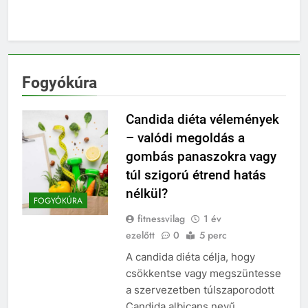
Fogyókúra
Candida diéta vélemények
– valódi megoldás a
gombás panaszokra vagy
túl szigorú étrend hatás
nélkül?
FOGYÓKÚRA
fitnessvilag
1 év
ezelőtt
0
5 perc
A candida diéta célja, hogy
csökkentse vagy megszüntesse
a szervezetben túlszaporodott
Candida albicans nevű