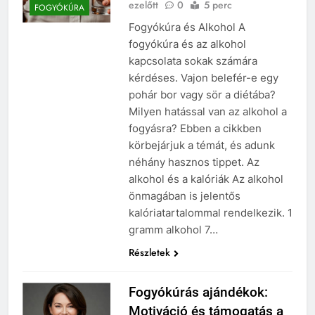
ezelőtt
0
5 perc
FOGYÓKÚRA
Fogyókúra és Alkohol A
fogyókúra és az alkohol
kapcsolata sokak számára
kérdéses. Vajon belefér-e egy
pohár bor vagy sör a diétába?
Milyen hatással van az alkohol a
fogyásra? Ebben a cikkben
körbejárjuk a témát, és adunk
néhány hasznos tippet. Az
alkohol és a kalóriák Az alkohol
önmagában is jelentős
kalóriatartalommal rendelkezik. 1
gramm alkohol 7…
Részletek
Fogyókúrás ajándékok:
Motiváció és támogatás a