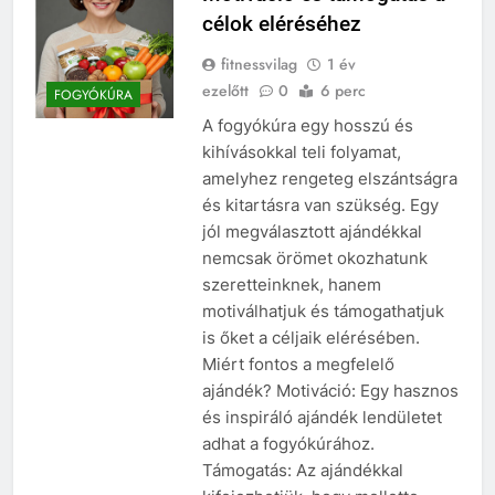
célok eléréséhez
fitnessvilag
1 év
ezelőtt
0
6 perc
FOGYÓKÚRA
A fogyókúra egy hosszú és
kihívásokkal teli folyamat,
amelyhez rengeteg elszántságra
és kitartásra van szükség. Egy
jól megválasztott ajándékkal
nemcsak örömet okozhatunk
szeretteinknek, hanem
motiválhatjuk és támogathatjuk
is őket a céljaik elérésében.
Miért fontos a megfelelő
ajándék? Motiváció: Egy hasznos
és inspiráló ajándék lendületet
adhat a fogyókúrához.
Támogatás: Az ajándékkal