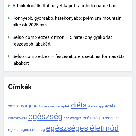
A funkcionális ital helyet kapott a mindennapokban
Könnyebb, gyorsabb, hatékonyabb: prémium mountain
bike-ok 2026-ban
Belső comb edzés otthon – 5 hatékony gyakorlat
feszesebb lábakért
Belső comb edzés – feszesebb, erősebb és formásabb
lábakért
Címkék
diéta
anyagcsere
edzés
2025
desszert receptek
diétás app
egészség
egészséges receptek
edzéskövető
egészséges
egészséges életmód
egészséges édesség