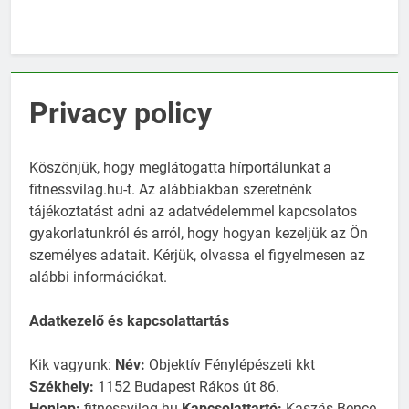
Privacy policy
Köszönjük, hogy meglátogatta hírportálunkat a
fitnessvilag.hu-t. Az alábbiakban szeretnénk
tájékoztatást adni az adatvédelemmel kapcsolatos
gyakorlatunkról és arról, hogy hogyan kezeljük az Ön
személyes adatait. Kérjük, olvassa el figyelmesen az
alábbi információkat.
Adatkezelő és kapcsolattartás
Kik vagyunk:
Név:
Objektív Fénylépészeti kkt
Székhely:
1152 Budapest Rákos út 86.
Honlap:
fitnessvilag.hu
Kapcsolattartó:
Kaszás Bence