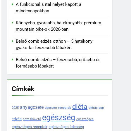
A funkcionális ital helyet kapott a
mindennapokban
Könnyebb, gyorsabb, hatékonyabb: prémium
mountain bike-ok 2026-ban
Belső comb edzés otthon – 5 hatékony
gyakorlat feszesebb lábakért
Belső comb edzés – feszesebb, erősebb és
formásabb lábakért
Címkék
diéta
anyagcsere
2025
desszert receptek
diétás app
egészség
edzés
edzéskövető
egészséges
egészséges receptek
egészséges édesség