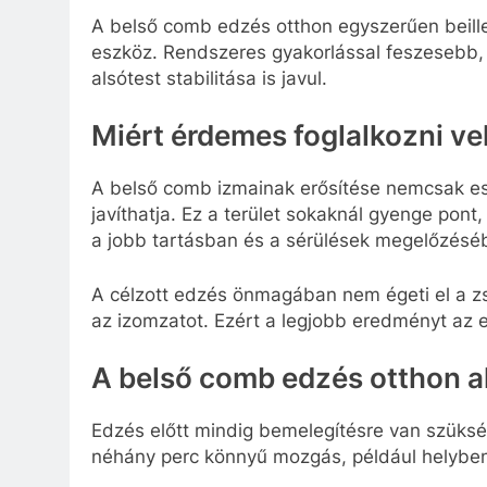
A belső comb edzés otthon egyszerűen beille
eszköz. Rendszeres gyakorlással feszesebb,
alsótest stabilitása is javul.
Miért érdemes foglalkozni ve
A belső comb izmainak erősítése nemcsak es
javíthatja. Ez a terület sokaknál gyenge pont
a jobb tartásban és a sérülések megelőzéséb
A célzott edzés önmagában nem égeti el a zsír
az izomzatot. Ezért a legjobb eredményt az e
A belső comb edzés otthon al
Edzés előtt mindig bemelegítésre van szükség
néhány perc könnyű mozgás, például helyben