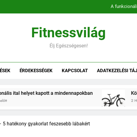
A funkcionál
Könnyebb, gyorsabb, hatékonyab
Fitnessvilág
Belső comb edzés otthon – 5 
Élj Egészségesen!
Hogyan befolyásol
A funkcionál
ÉSEK
ÉRDEKESSÉGEK
KAPCSOLAT
ADATKEZELÉSI TÁ
Könnyebb, gyorsabb, hatékonyab
Belső comb edzés otthon – 5 
elyet kapott a mindennapokban
Könnyebb, gyor
2 Hónap Ezelőtt
 5 hatékony gyakorlat feszesebb lábakért