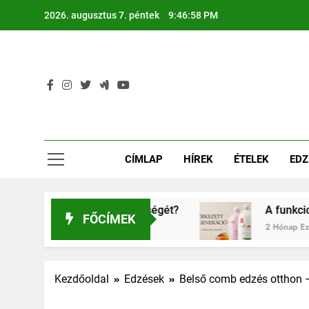
Ugrás
2026. augusztus 7. péntek
9:46:58 PM
a
tartalomra
CÍMLAP
HÍREK
ÉTELEK
EDZ
 gyerkőcök egészségét?
A funkcionális ital h
FŐCÍMEK
2 Hónap Ezelőtt
Kezdőoldal
Edzések
Belső comb edzés otthon –