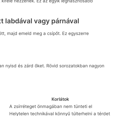
k kifelé nézzenek. Ez az egyik leghasznosabb
t labdával vagy párnával
ött, majd emeld meg a csípőt. Ez egyszerre
san nyisd és zárd őket. Rövid sorozatokban nagyon
Korlátok
A zsírréteget önmagában nem tünteti el
Helytelen technikával könnyű túlterhelni a térdet