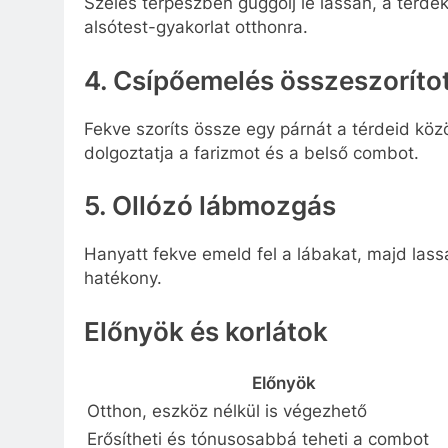
Széles terpeszben guggolj le lassan, a térde
alsótest-gyakorlat otthonra.
4. Csípőemelés összeszorítot
Fekve szoríts össze egy párnát a térdeid köz
dolgoztatja a farizmot és a belső combot.
5. Ollózó lábmozgás
Hanyatt fekve emeld fel a lábakat, majd las
hatékony.
Előnyök és korlátok
Előnyök
Otthon, eszköz nélkül is végezhető
Erősítheti és tónusosabbá teheti a combot