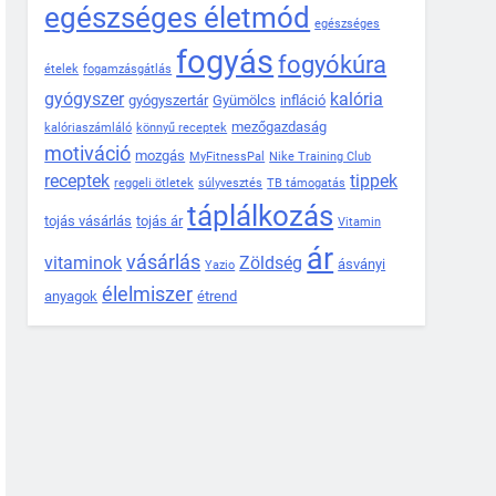
egészséges életmód
egészséges
fogyás
fogyókúra
ételek
fogamzásgátlás
gyógyszer
kalória
gyógyszertár
Gyümölcs
infláció
mezőgazdaság
kalóriaszámláló
könnyű receptek
motiváció
mozgás
MyFitnessPal
Nike Training Club
receptek
tippek
reggeli ötletek
súlyvesztés
TB támogatás
táplálkozás
tojás vásárlás
tojás ár
Vitamin
ár
vásárlás
vitaminok
Zöldség
ásványi
Yazio
élelmiszer
anyagok
étrend