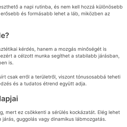
szthető a napi rutinba, és nem kell hozzá különösebb
 erősebb és formásabb lehet a láb, miközben az
le?
ztétikai kérdés, hanem a mozgás minőségét is
, ezért a célzott munka segíthet a stabilabb járásban,
en is.
t csak erről a területről, viszont tónusosabbá teheti
dzés és a tudatos étrend együtt adja.
apjai
, mert ez csökkenti a sérülés kockázatát. Elég lehet
 járás, guggolás vagy dinamikus lábmozgatás.