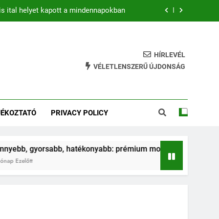
is ital helyet kapott a mindennapokban
b: prémium mountain bike-ok 2026-ban
hatékony gyakorlat feszesebb lábakért
HÍRLEVÉL
VÉLETLENSZERŰ ÚJDONSÁG
ja az ugrálás a gyerkőcök egészségét?
is ital helyet kapott a mindennapokban
JÉKOZTATÓ
PRIVACY POLICY
b: prémium mountain bike-ok 2026-ban
hatékony gyakorlat feszesebb lábakért
sabb, hatékonyabb: prémium mountain bike-ok 2026-ban