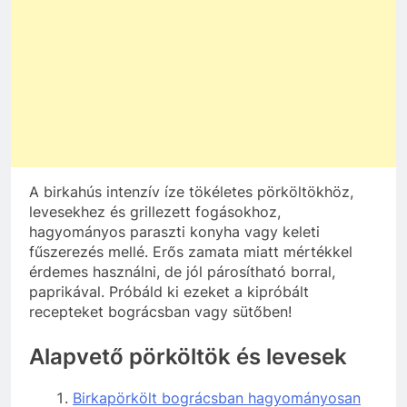
A birkahús intenzív íze tökéletes pörköltökhöz,
levesekhez és grillezett fogásokhoz,
hagyományos paraszti konyha vagy keleti
fűszerezés mellé. Erős zamata miatt mértékkel
érdemes használni, de jól párosítható borral,
paprikával. Próbáld ki ezeket a kipróbált
recepteket bográcsban vagy sütőben!
Alapvető pörköltök és levesek
Birkapörkölt bográcsban hagyományosan