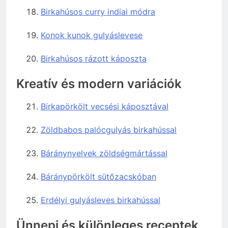
Birkahúsos curry indiai módra
Konok kunok gulyáslevese
Birkahúsos rázott káposzta
Kreatív és modern variációk
Birkapörkölt vecsési káposztával
Zöldbabos palócgulyás birkahússal
Báránynyelvek zöldségmártással
Báránypörkölt sütőzacskóban
Erdélyi gulyásleves birkahússal
Ünnepi és különleges receptek