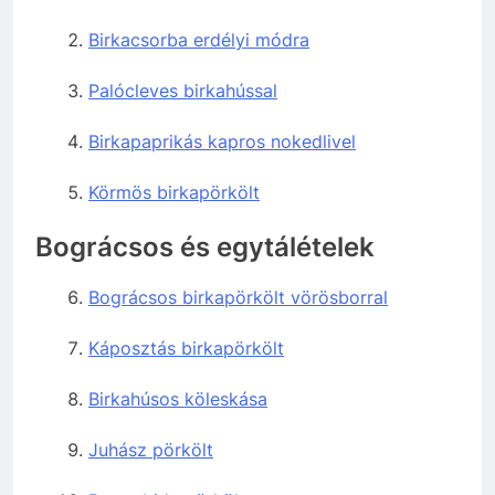
Birkacsorba erdélyi módra
Palócleves birkahússal
Birkapaprikás kapros nokedlivel
Körmös birkapörkölt
Bográcsos és egytálételek
Bográcsos birkapörkölt vörösborral
Káposztás birkapörkölt
Birkahúsos köleskása
Juhász pörkölt