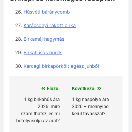
Húsvéti báránycomb
Karácsonyi rakott birka
Birkamáj hagymás
Birkahúsos burek
Karcagi birkapörkölt egész juhból
Előző:
Következő:
Bejegyzés
navigáció
1 kg birkahús ára
1 kg naspolya ára
2026: mire
2026 – mennyibe
számíthatsz, és mi
kerül tavasszal?
befolyásolja az árat?