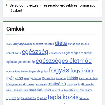
Belső comb edzés – feszesebb, erősebb és formásabb
lábakért
Címkék
diéta
anyagcsere
edzés
2025
desszert receptek
diétás app
egészség
egészséges receptek
edzéskövető
egészséges
egészséges életmód
egészséges édesség
fogyás
fogyókúra
egészséges ételek
fogamzásgátlás
gyógyszer
kalória
gyógyszertár
Gyümölcs
infláció
kalóriaszámláló
motiváció
mezőgazdaság
mozgás
könnyű receptek
MyFitnessPal
receptek
Nike Training Club
reggeli ötletek
súlyvesztés
TB támogatás
táplálkozás
tippek
tojás vásárlás
tojás ár
Vitamin