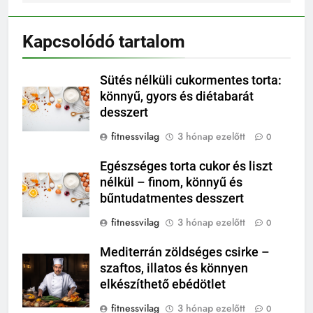
Kapcsolódó tartalom
Sütés nélküli cukormentes torta:
könnyű, gyors és diétabarát
desszert
fitnessvilag
3 hónap ezelőtt
0
Egészséges torta cukor és liszt
nélkül – finom, könnyű és
bűntudatmentes desszert
fitnessvilag
3 hónap ezelőtt
0
Mediterrán zöldséges csirke –
szaftos, illatos és könnyen
elkészíthető ebédötlet
fitnessvilag
3 hónap ezelőtt
0