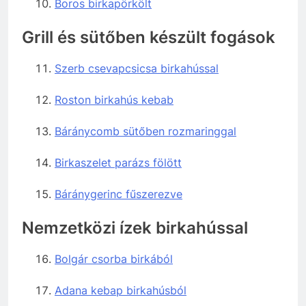
Boros birkapörkölt
Grill és sütőben készült fogások
Szerb csevapcsicsa birkahússal
Roston birkahús kebab
Báránycomb sütőben rozmaringgal
Birkaszelet parázs fölött
Báránygerinc fűszerezve
Nemzetközi ízek birkahússal
Bolgár csorba birkából
Adana kebap birkahúsból