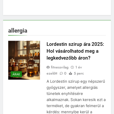
allergia
Lordestin szirup ára 2025:
Hol vásárolhatod meg a
legkedvezőbb áron?
fitnessvilag
1 év
ezelőtt
0
5 perc
ÁRAK
A Lordestin szirup egy népszerű
gyógyszer, amelyet allergiás
tünetek enyhítésére
alkalmaznak. Sokan keresik ezt a
terméket, de gyakran felmerül a
kérdés: mennyibe kerül a