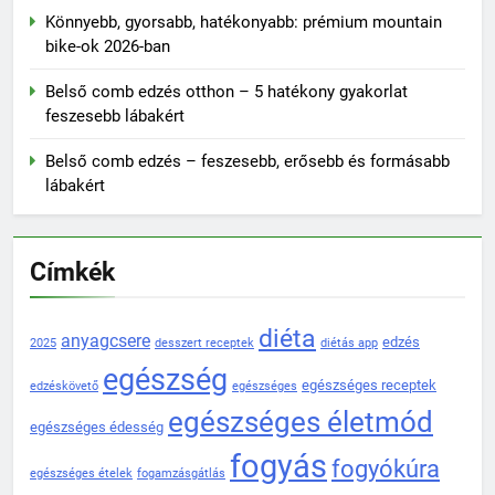
Könnyebb, gyorsabb, hatékonyabb: prémium mountain
bike-ok 2026-ban
Belső comb edzés otthon – 5 hatékony gyakorlat
feszesebb lábakért
Belső comb edzés – feszesebb, erősebb és formásabb
lábakért
Címkék
diéta
anyagcsere
edzés
2025
desszert receptek
diétás app
egészség
egészséges receptek
edzéskövető
egészséges
egészséges életmód
egészséges édesség
fogyás
fogyókúra
egészséges ételek
fogamzásgátlás