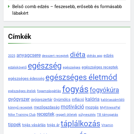
Belső comb edzés – feszesebb, erősebb és formásabb
lábakért
Címkék
diéta
anyagcsere
edzés
2025
desszert receptek
diétás app
egészség
egészséges receptek
edzéskövető
egészséges
egészséges életmód
egészséges édesség
fogyás
fogyókúra
egészséges ételek
fogamzásgátlás
gyógyszer
kalória
gyógyszertár
Gyümölcs
infláció
kalóriaszámláló
motiváció
mezőgazdaság
mozgás
könnyű receptek
MyFitnessPal
receptek
Nike Training Club
reggeli ötletek
súlyvesztés
TB támogatás
táplálkozás
tippek
tojás vásárlás
tojás ár
Vitamin