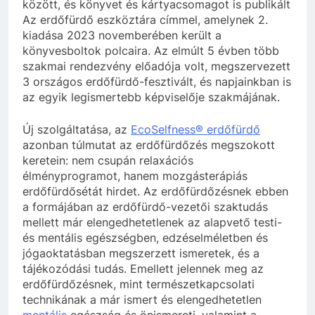
között, és könyvet és kártyacsomagot is publikált
Az erdőfürdő eszköztára címmel, amelynek 2.
kiadása 2023 novemberében került a
könyvesboltok polcaira. Az elmúlt 5 évben több
szakmai rendezvény előadója volt, megszervezett
3 országos erdőfürdő-fesztivált, és napjainkban is
az egyik legismertebb képviselője szakmájának.
Új szolgáltatása, az
EcoSelfness® erdőfürdő
azonban túlmutat az erdőfürdőzés megszokott
keretein: nem csupán relaxációs
élményprogramot, hanem mozgásterápiás
erdőfürdősétát hirdet. Az erdőfürdőzésnek ebben
a formájában az erdőfürdő-vezetői szaktudás
mellett már elengedhetetlenek az alapvető testi-
és mentális egészségben, edzéselméletben és
jógaoktatásban megszerzett ismeretek, és a
tájékozódási tudás. Emellett jelennek meg az
erdőfürdőzésnek, mint természetkapcsolati
technikának a már ismert és elengedhetetlen
mentális
egészség és önismereti, valamint a