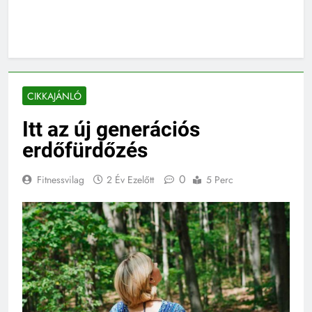
CIKKAJÁNLÓ
Itt az új generációs
erdőfürdőzés
0
Fitnessvilag
2 Év Ezelőtt
5 Perc