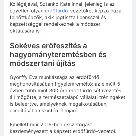
Kollégájával, Sztankó Katalinnal, jelenleg is az
egyetlen olyan
erdőfürdő
-vezetőket képző hazai
felnőttképzők, akik jogtiszta licensszel és
képzettséggel rendelkeznek a módszer
oktatására is.
Sokéves erőfeszítés a
hagyományteremtésben és
módszertani újítás
Györffy Éva munkássága az erdőfürdő
meghonosításában figyelemreméltó: az elmúlt 5
évben több mint 300 óra erdőfürdő sétavezetés
áll mögötte, a természetalapú vállalati tréningeket
is beleértve, amelyeknek megalkotásában,
elindításában szintén élenjáró.
Emellett már 2019-ben összefogást
kezdeményezett a képzett erdőfürdő-vezetők