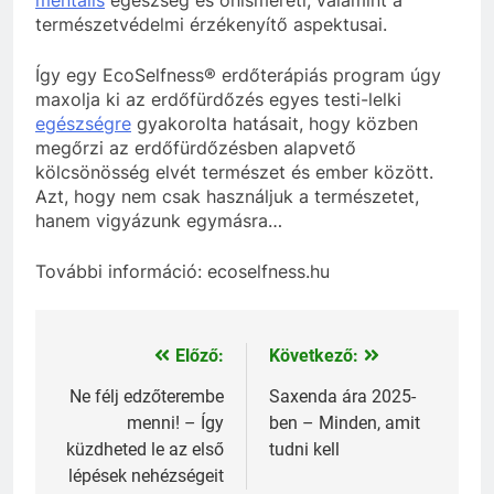
természetvédelmi érzékenyítő aspektusai.
Így egy EcoSelfness® erdőterápiás program úgy
maxolja ki az erdőfürdőzés egyes testi-lelki
egészségre
gyakorolta hatásait, hogy közben
megőrzi az erdőfürdőzésben alapvető
kölcsönösség elvét természet és ember között.
Azt, hogy nem csak használjuk a természetet,
hanem vigyázunk egymásra…
További információ: ecoselfness.hu
Előző:
Következő:
Bejegyzés
navigáció
Ne félj edzőterembe
Saxenda ára 2025-
menni! – Így
ben – Minden, amit
küzdheted le az első
tudni kell
lépések nehézségeit