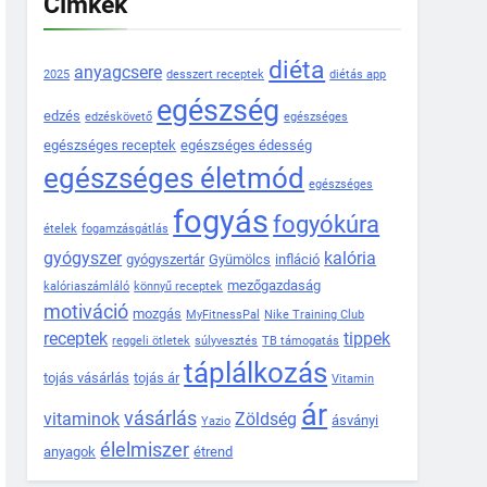
Címkék
diéta
anyagcsere
2025
desszert receptek
diétás app
egészség
edzés
edzéskövető
egészséges
egészséges receptek
egészséges édesség
egészséges életmód
egészséges
fogyás
fogyókúra
ételek
fogamzásgátlás
gyógyszer
kalória
gyógyszertár
Gyümölcs
infláció
mezőgazdaság
kalóriaszámláló
könnyű receptek
motiváció
mozgás
MyFitnessPal
Nike Training Club
receptek
tippek
reggeli ötletek
súlyvesztés
TB támogatás
táplálkozás
tojás vásárlás
tojás ár
Vitamin
ár
vásárlás
vitaminok
Zöldség
ásványi
Yazio
élelmiszer
anyagok
étrend