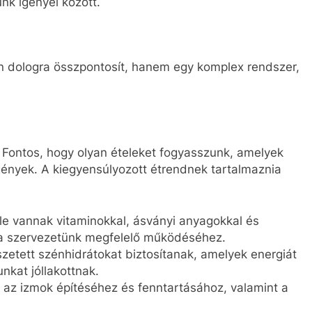
nk igényei között.
 dologra összpontosít, hanem egy komplex rendszer,
 Fontos, hogy olyan ételeket fogyasszunk, amelyek
nyek. A kiegyensúlyozott étrendnek tartalmaznia
le vannak vitaminokkal, ásványi anyagokkal és
 a szervezetünk megfelelő működéséhez.
zetett szénhidrátokat biztosítanak, amelyek energiát
kat jóllakottnak.
 az izmok építéséhez és fenntartásához, valamint a