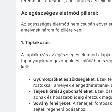
teremtsünk a testünk, a lelkünk és a szellemü
Az egészséges életmód pillérei:
Az egészséges életmód nem csupán egyetlen
amelynek három fő pillére van:
1. Táplálkozás:
A táplálkozás az egészséges életmód alapja.
tápanyagokban gazdagok és kalóriában szegé
kell:
Gyümölcsöket és zöldségeket:
Ezek te
rostokkal, amelyek elengedhetetlenek
Teljes kiőrlésű gabonaféléket:
Ezek öss
adnak és hosszabb ideig érezzük magun
Sovány fehérjéket:
A fehérjék fontosak
sejtek regenerálódásához.