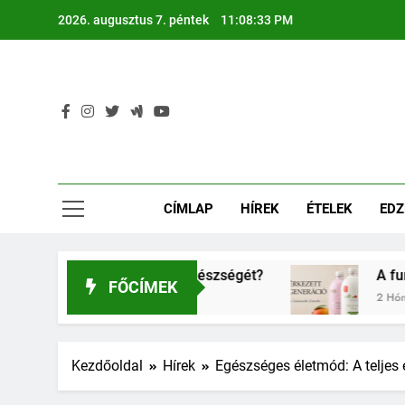
Ugrás
2026. augusztus 7. péntek
11:08:35 PM
a
tartalomra
CÍMLAP
HÍREK
ÉTELEK
EDZ
 gyerkőcök egészségét?
A funkcionális ital h
FŐCÍMEK
2 Hónap Ezelőtt
Kezdőoldal
Hírek
Egészséges életmód: A teljes é