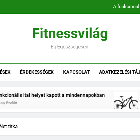
A funkcionál
Könnyebb, gyorsabb, hatékonyab
Fitnessvilág
Belső comb edzés otthon – 5 
Élj Egészségesen!
Hogyan befolyásol
A funkcionál
ÉSEK
ÉRDEKESSÉGEK
KAPCSOLAT
ADATKEZELÉSI TÁ
Könnyebb, gyorsabb, hatékonyab
Belső comb edzés otthon – 5 
elyet kapott a mindennapokban
Könnyebb, gyor
2 Hónap Ezelőtt
let titka