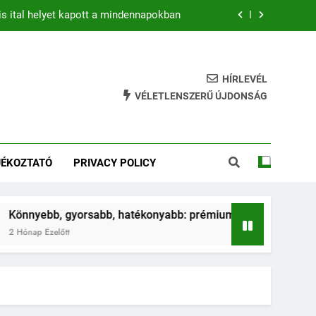
is ital helyet kapott a mindennapokban
b: prémium mountain bike-ok 2026-ban
hatékony gyakorlat feszesebb lábakért
HÍRLEVÉL
VÉLETLENSZERŰ ÚJDONSÁG
ja az ugrálás a gyerkőcök egészségét?
is ital helyet kapott a mindennapokban
JÉKOZTATÓ
PRIVACY POLICY
b: prémium mountain bike-ok 2026-ban
hatékony gyakorlat feszesebb lábakért
sabb, hatékonyabb: prémium mountain bike-ok 2026-ban