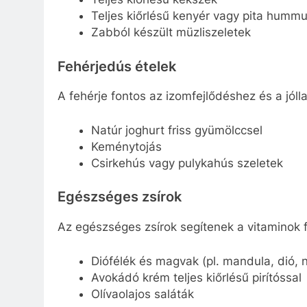
Teljes kiőrlésű kenyér vagy pita hummu
Zabból készült müzliszeletek
Fehérjedús ételek
A fehérje fontos az izomfejlődéshez és a jól
Natúr joghurt friss gyümölccsel
Keménytojás
Csirkehús vagy pulykahús szeletek
Egészséges zsírok
Az egészséges zsírok segítenek a vitaminok
Diófélék és magvak (pl. mandula, dió,
Avokádó krém teljes kiőrlésű pirítóssal
Olívaolajos saláták