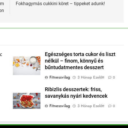
nom
Fokhagymás cukkini köret – tippeket adunk!
on
a:
Egészséges torta cukor és liszt
nélkül – finom, könnyű és
bűntudatmentes desszert
Fitnessvilag
3 Hónap Ezelőtt
0
Ribizlis desszertek: friss,
savanykás nyári kedvencek
Fitnessvilag
3 Hónap Ezelőtt
0