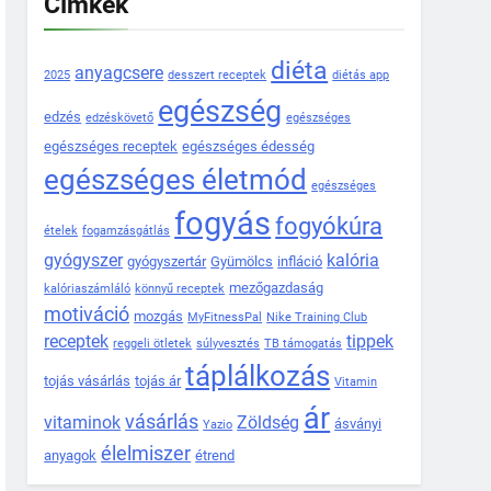
Címkék
diéta
anyagcsere
2025
desszert receptek
diétás app
egészség
edzés
edzéskövető
egészséges
egészséges receptek
egészséges édesség
egészséges életmód
egészséges
fogyás
fogyókúra
ételek
fogamzásgátlás
gyógyszer
kalória
gyógyszertár
Gyümölcs
infláció
mezőgazdaság
kalóriaszámláló
könnyű receptek
motiváció
mozgás
MyFitnessPal
Nike Training Club
receptek
tippek
reggeli ötletek
súlyvesztés
TB támogatás
táplálkozás
tojás vásárlás
tojás ár
Vitamin
ár
vásárlás
vitaminok
Zöldség
ásványi
Yazio
élelmiszer
anyagok
étrend