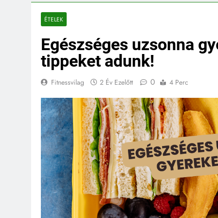
ÉTELEK
Egészséges uzsonna gye
tippeket adunk!
0
Fitnessvilag
2 Év Ezelőtt
4 Perc