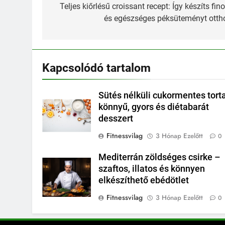
navigáció
Teljes kiőrlésű croissant recept: Így készíts fi
és egészséges péksüteményt otth
Kapcsolódó tartalom
Sütés nélküli cukormentes tort
könnyű, gyors és diétabarát
desszert
Fitnessvilag
3 Hónap Ezelőtt
0
Mediterrán zöldséges csirke –
szaftos, illatos és könnyen
elkészíthető ebédötlet
Fitnessvilag
3 Hónap Ezelőtt
0