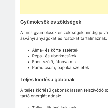
Gyümölcsök és zöldségek
A friss gyümölcsök és zöldségek mindig jó v
ásványi anyagokat és rostokat tartalmaznak.
Alma- és körte szeletek
Répa- és uborkacsíkok
Eper, szőlő, áfonya mix
Paradicsom, paprika szeletek
Teljes kiőrlésű gabonák
A teljes kiőrlésű gabonák lassan felszívódó 
tartó energiát adnak:
Teljes kiőrlésű kekszek