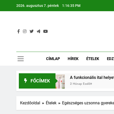
Ugrás
2026. augusztus 7. péntek
1:16:36 PM
a
tartalomra
CÍMLAP
HÍREK
ÉTELEK
EDZ
észségét?
A funkcionális ital helyet kapott a
FŐCÍMEK
2 Hónap Ezelőtt
Kezdőoldal
Ételek
Egészséges uzsonna gyerekek