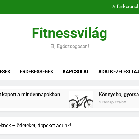
Könnyebb, gyorsabb, hatékonyab
Belső comb edzés otthon – 5 
Fitnessvilág
Hogyan befolyásol
Élj Egészségesen!
A funkcionál
Könnyebb, gyorsabb, hatékonyab
ÉSEK
ÉRDEKESSÉGEK
KAPCSOLAT
ADATKEZELÉSI TÁ
Belső comb edzés otthon – 5 
 mindennapokban
Könnyebb, gyorsabb, hatékon
2 Hónap Ezelőtt
nek – ötleteket, tippeket adunk!