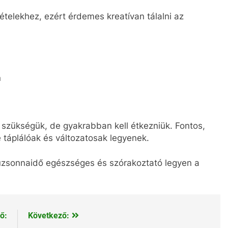
telekhez, ezért érdemes kreatívan tálalni az
n
szükségük, de gyakrabban kell étkezniük. Fontos,
 táplálóak és változatosak legyenek.
 uzsonnaidő egészséges és szórakoztató legyen a
ő:
Következő: