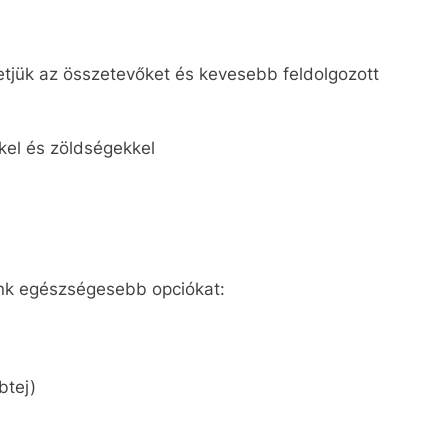
etjük az összetevőket és kevesebb feldolgozott
kel és zöldségekkel
zunk egészségesebb opciókat:
btej)