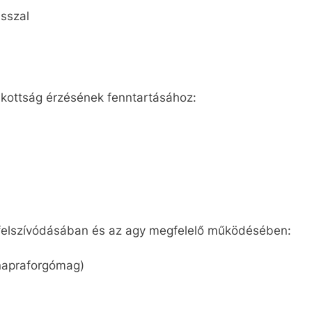
sszal
lakottság érzésének fenntartásához:
 felszívódásában és az agy megfelelő működésében:
 napraforgómag)