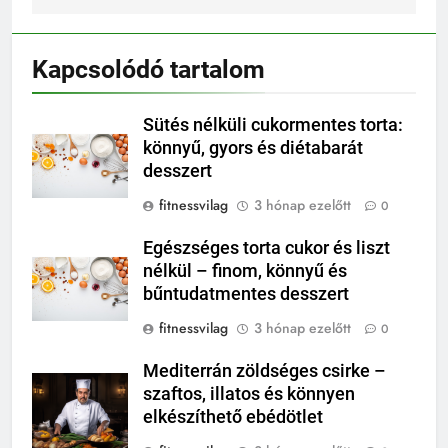
Kapcsolódó tartalom
Sütés nélküli cukormentes torta:
könnyű, gyors és diétabarát
desszert
fitnessvilag
3 hónap ezelőtt
0
Egészséges torta cukor és liszt
nélkül – finom, könnyű és
bűntudatmentes desszert
fitnessvilag
3 hónap ezelőtt
0
Mediterrán zöldséges csirke –
szaftos, illatos és könnyen
elkészíthető ebédötlet