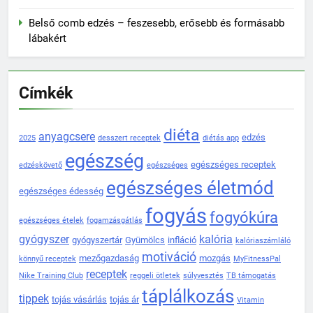
Belső comb edzés – feszesebb, erősebb és formásabb
lábakért
Címkék
diéta
anyagcsere
edzés
2025
desszert receptek
diétás app
egészség
egészséges receptek
edzéskövető
egészséges
egészséges életmód
egészséges édesség
fogyás
fogyókúra
egészséges ételek
fogamzásgátlás
gyógyszer
kalória
gyógyszertár
Gyümölcs
infláció
kalóriaszámláló
motiváció
mezőgazdaság
mozgás
könnyű receptek
MyFitnessPal
receptek
Nike Training Club
reggeli ötletek
súlyvesztés
TB támogatás
táplálkozás
tippek
tojás vásárlás
tojás ár
Vitamin