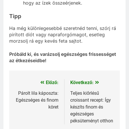
hogy az ízek összeérjenek.
Tipp
Ha még különlegesebbé szeretnéd tenni, szórj rá
pirított diót vagy napraforgómagot, esetleg
morzsolj rá egy kevés feta sajtot.
Próbáld ki, és varázsolj egészséges frissességet
az étkezéseidbe!
Előző:
Következő:
Bejegyzés
navigáció
Párolt lila káposzta:
Teljes kiőrlésű
Egészséges és finom
croissant recept: Így
köret
készíts finom és
egészséges
péksüteményt otthon