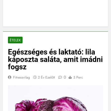
ÉTELEK
Egészséges és laktató: lila
káposzta saláta, amit imádni
fogsz
0
Fitnessvilag
2 Év Ezelőtt
3 Perc