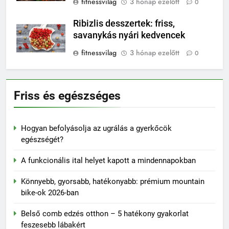
fitnessvilag
3 hónap ezelőtt
0
Ribizlis desszertek: friss,
savanykás nyári kedvencek
fitnessvilag
3 hónap ezelőtt
0
Friss és egészséges
Hogyan befolyásolja az ugrálás a gyerkőcök
egészségét?
A funkcionális ital helyet kapott a mindennapokban
Könnyebb, gyorsabb, hatékonyabb: prémium mountain
bike-ok 2026-ban
Belső comb edzés otthon – 5 hatékony gyakorlat
feszesebb lábakért