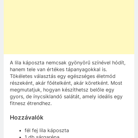
A lila káposzta nemcsak gyönyörű színével hódít,
hanem tele van értékes tápanyagokkal is.
Tökéletes választás egy egészséges életmód
részeként, akár főételként, akár köretként. Most
megmutatjuk, hogyan készíthetsz belőle egy
gyors, de ínycsiklandó salátát, amely ideális egy
fitnesz étrendhez.
Hozzávalók
fél fej lila káposzta
1 db sárgarépa