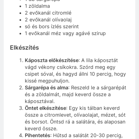
1 zöldalma
2 evőkanál citromlé
2 evőkanál olívaolaj
só és bors ízlés szerint
1 evőkanál méz vagy agávé szirup
Elkészítés
Káposzta előkészítése
: A lila káposztát
vágd vékony csíkokra. Szórd meg egy
csipet sóval, és hagyd állni 10 percig, hogy
kissé megpuhuljon.
Sárgarépa és alma
: Reszeld le a sárgarépát
és a zöldalmát, majd keverd össze a
káposztával.
Öntet elkészítése
: Egy kis tálban keverd
össze a citromlevet, olívaolajat, mézet, sót
és borsot. Öntsd rá a salátára, és alaposan
keverd össze.
Pihentetés
: Hűtsd a salátát 20-30 percig,