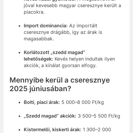
jóval kevesebb magyar cseresznye került a
piacokra.
Import dominancia:
Az importált
cseresznye drágább, így az árak is
magasabbak.
Korlátozott „szedd magad”
lehetőségek:
Kevés helyen indultak ilyen
akciók, a kínálat gyorsan elfogy.
Mennyibe kerül a cseresznye
2025 júniusában?
Bolti, piaci árak:
5 000–8 000 Ft/kg
„Szedd magad” akciók:
3 500–5 500 Ft/kg
Kistermelői, kiskerti árak:
1 300–2 000