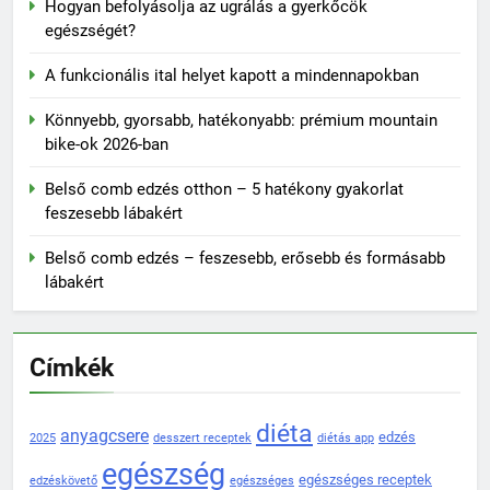
Hogyan befolyásolja az ugrálás a gyerkőcök
egészségét?
A funkcionális ital helyet kapott a mindennapokban
Könnyebb, gyorsabb, hatékonyabb: prémium mountain
bike-ok 2026-ban
Belső comb edzés otthon – 5 hatékony gyakorlat
feszesebb lábakért
Belső comb edzés – feszesebb, erősebb és formásabb
lábakért
Címkék
diéta
anyagcsere
edzés
2025
desszert receptek
diétás app
egészség
egészséges receptek
edzéskövető
egészséges