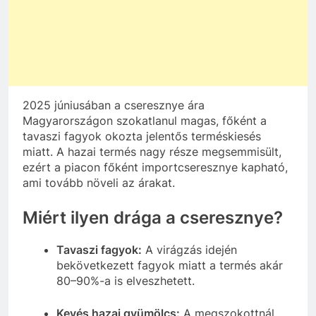
2025 júniusában a cseresznye ára
Magyarországon szokatlanul magas, főként a
tavaszi fagyok okozta jelentős terméskiesés
miatt. A hazai termés nagy része megsemmisült,
ezért a piacon főként importcseresznye kapható,
ami tovább növeli az árakat.
Miért ilyen drága a cseresznye?
Tavaszi fagyok:
A virágzás idején
bekövetkezett fagyok miatt a termés akár
80–90%-a is elveszhetett.
Kevés hazai gyümölcs:
A megszokottnál