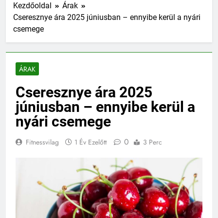
Kezdőoldal
Árak
Cseresznye ára 2025 júniusban – ennyibe kerül a nyári
csemege
ÁRAK
Cseresznye ára 2025
júniusban – ennyibe kerül a
nyári csemege
0
Fitnessvilag
1 Év Ezelőtt
3 Perc