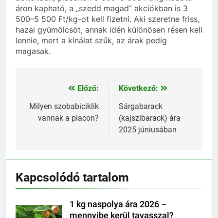
áron kapható, a „szedd magad” akciókban is 3
500–5 500 Ft/kg-ot kell fizetni. Aki szeretne friss,
hazai gyümölcsöt, annak idén különösen résen kell
lennie, mert a kínálat szűk, az árak pedig
magasak.
Előző:
Következő:
Bejegyzés
navigáció
Milyen szobabiciklik
Sárgabarack
vannak a piacon?
(kajszibarack) ára
2025 júniusában
Kapcsolódó tartalom
1 kg naspolya ára 2026 –
mennyibe kerül tavasszal?