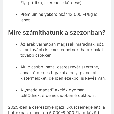
Ft/kg (ritka, szerencse kérdése)
Prémium helyeken:
akár 12 000 Ft/kg is
lehet
Mire számíthatunk a szezonban?
Az árak várhatóan magasak maradnak, sőt,
akár tovább is emelkedhetnek, ha a kínálat
tovább csökken.
Aki olcsóbb, hazai cseresznyét szeretne,
annak érdemes figyelni a helyi piacokat,
kistermelőket, de idén ezekből is kevés van.
A „szedd magad” akciók gyorsan
telítődnek, érdemes időben érdeklődni.
2025-ben a cseresznye igazi luxuscsemege lett: a
boltokban, piacokon 5 000–8 000 Ft/kg közötti