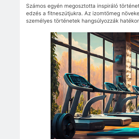
Számos egyén megosztotta inspiráló történet
edzés a fitneszútjukra. Az izomtömeg növek
személyes történetek hangsúlyozzák hatéko