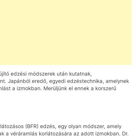
k újító edzési módszerek után kutatnak,
nt. Japánból eredő, egyedi edzéstechnika, amelynek
lást a izmokban. Merüljünk el ennek a korszerű
átozásos (BFR) edzés, egy olyan módszer, amely
k a véráramlás korlátozására az adott izmokban. Dr.