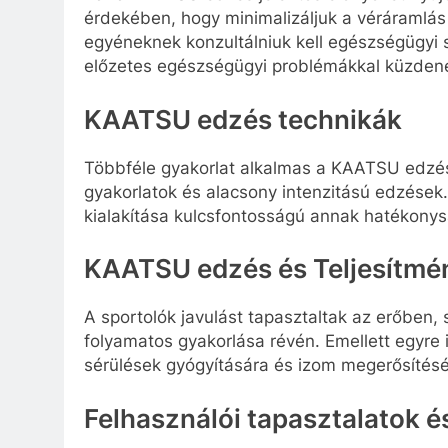
érdekében, hogy minimalizáljuk a véráramlás 
egyéneknek konzultálniuk kell egészségügyi 
előzetes egészségügyi problémákkal küzden
KAATSU edzés technikák
Többféle gyakorlat alkalmas a KAATSU edzésr
gyakorlatok és alacsony intenzitású edzések. 
kialakítása kulcsfontosságú annak hatékony
KAATSU edzés és Teljesítmé
A sportolók javulást tapasztaltak az erőbe
folyamatos gyakorlása révén. Emellett egyre
sérülések gyógyítására és izom megerősítésé
Felhasználói tapasztalatok é