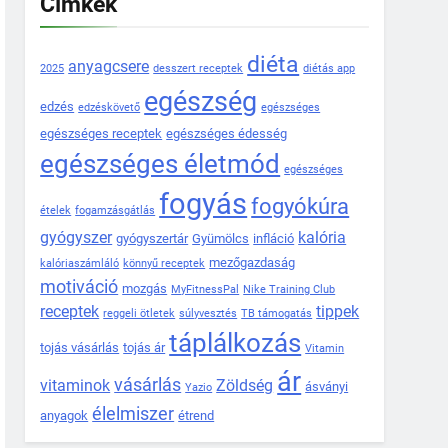
Címkék
diéta
anyagcsere
2025
desszert receptek
diétás app
egészség
edzés
edzéskövető
egészséges
egészséges receptek
egészséges édesség
egészséges életmód
egészséges
fogyás
fogyókúra
ételek
fogamzásgátlás
gyógyszer
kalória
gyógyszertár
Gyümölcs
infláció
mezőgazdaság
kalóriaszámláló
könnyű receptek
motiváció
mozgás
MyFitnessPal
Nike Training Club
receptek
tippek
reggeli ötletek
súlyvesztés
TB támogatás
táplálkozás
tojás vásárlás
tojás ár
Vitamin
ár
vásárlás
vitaminok
Zöldség
ásványi
Yazio
élelmiszer
anyagok
étrend