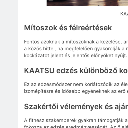
KA
Mítoszok és félreértések
Fontos azoknak a mítoszoknak a kezelése, a
a közös hittel, ha megfelelően gyakorolják a
kockázatot jelent és jelentős előnyöket nyújt.
KAATSU edzés különböző ko
Ez az edzésmódszer nem korlátozódik az életk
izomépítésre és idősebb egyéneknek az erő é
Szakértői vélemények és ajá
A fitnesz szakemberek gyakran támogatják 
fokozza az edzés eredményességét. Az ő ajá