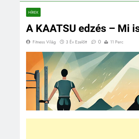
HÍREK
A KAATSU edzés – Mi is
0
Fitness Világ
3 Év Ezelőtt
11 Perc