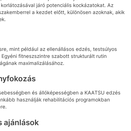
korlátozásával járó potenciális kockázatokat. Az
szakemberrel a kezdet előtt, különösen azoknak, akik
ek.
e, mint például az ellenállásos edzés, testsúlyos
Egyéni fitneszszintre szabott strukturált rutin
ságának maximalizálásához.
nyfokozás
n, sebességben és állóképességben a KAATSU edzés
 inkább használják rehabilitációs programokban
re.
s ajánlások