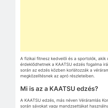
A fizikai fitnesz kedvelői és a sportolók, aki
érdeklődhetnek a KAATSU edzés fogalma irá
során az edzés közben korlátozzák a véráram
megközelítésnek az apró részleteiben.
Mi is az a KAATSU edzés?
A KAATSU edzés, más néven Véráramlás Korl
során sávokat vagy mandzsettákat használna