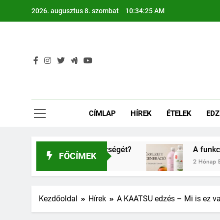
Ugrás
2026. augusztus 8. szombat
10:34:27 AM
a
tartalomra
CÍMLAP
HÍREK
ÉTELEK
EDZ
yerkőcök egészségét?
A funkcionális ital hel
FŐCÍMEK
2 Hónap Ezelőtt
Kezdőoldal
Hírek
A KAATSU edzés – Mi is ez v