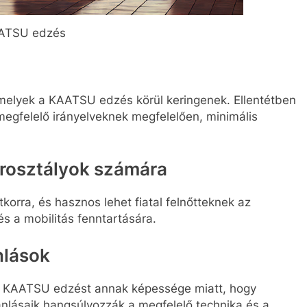
ATSU edzés
melyek a KAATSU edzés körül keringenek. Ellentétben
 megfelelő irányelveknek megfelelően, minimális
rosztályok számára
orra, és hasznos lehet fiatal felnőtteknek az
s a mobilitás fenntartására.
nlások
a KAATSU edzést annak képessége miatt, hogy
nlásaik hangsúlyozzák a megfelelő technika és a