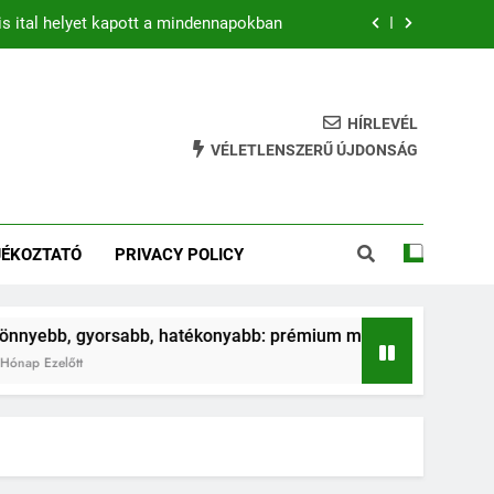
is ital helyet kapott a mindennapokban
b: prémium mountain bike-ok 2026-ban
hatékony gyakorlat feszesebb lábakért
HÍRLEVÉL
VÉLETLENSZERŰ ÚJDONSÁG
ja az ugrálás a gyerkőcök egészségét?
is ital helyet kapott a mindennapokban
JÉKOZTATÓ
PRIVACY POLICY
b: prémium mountain bike-ok 2026-ban
hatékony gyakorlat feszesebb lábakért
bb, hatékonyabb: prémium mountain bike-ok 2026-ban