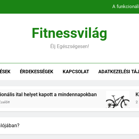
A funkcionál
Könnyebb, gyorsabb, hatékonyab
Fitnessvilág
Belső comb edzés otthon – 5 
Élj Egészségesen!
Hogyan befolyásol
A funkcionál
ÉSEK
ÉRDEKESSÉGEK
KAPCSOLAT
ADATKEZELÉSI TÁ
Könnyebb, gyorsabb, hatékonyab
Belső comb edzés otthon – 5 
yet kapott a mindennapokban
Könnyebb, gyorsa
2 Hónap Ezelőtt
alójában?