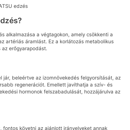
ATSU edzés
edzés?
ás alkalmazása a végtagokon, amely csökkenti a
az artériás áramlást. Ez a korlátozás metabolikus
s az erőgyarapodást.
jár, beleértve az izomnövekedés felgyorsítását, az
sabb regenerációt. Emellett javíthatja a szív- és
vekedési hormonok felszabadulását, hozzájárulva az
 fontos követni az ajánlott irányelveket annak