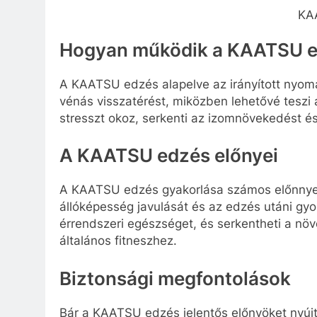
KA
Hogyan működik a KAATSU 
A KAATSU edzés alapelve az irányított nyom
vénás visszatérést, miközben lehetővé teszi 
stresszt okoz, serkenti az izomnövekedést é
A KAATSU edzés előnyei
A KAATSU edzés gyakorlása számos előnnyel 
állóképesség javulását és az edzés utáni gyor
érrendszeri egészséget, és serkentheti a nö
általános fitneszhez.
Biztonsági megfontolások
Bár a KAATSU edzés jelentős előnyöket nyújt,