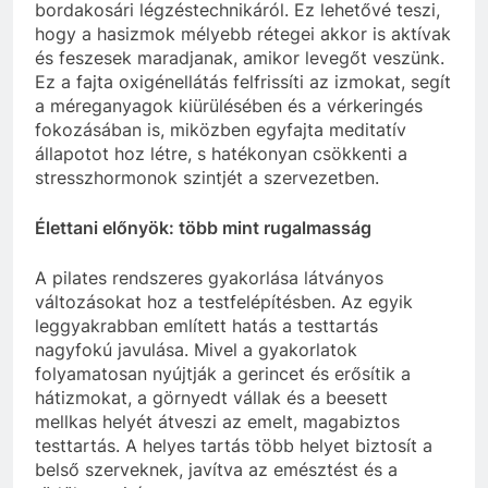
bordakosári légzéstechnikáról. Ez lehetővé teszi,
hogy a hasizmok mélyebb rétegei akkor is aktívak
és feszesek maradjanak, amikor levegőt veszünk.
Ez a fajta oxigénellátás felfrissíti az izmokat, segít
a méreganyagok kiürülésében és a vérkeringés
fokozásában is, miközben egyfajta meditatív
állapotot hoz létre, s hatékonyan csökkenti a
stresszhormonok szintjét a szervezetben.
Élettani előnyök: több mint rugalmasság
A pilates rendszeres gyakorlása látványos
változásokat hoz a testfelépítésben. Az egyik
leggyakrabban említett hatás a testtartás
nagyfokú javulása. Mivel a gyakorlatok
folyamatosan nyújtják a gerincet és erősítik a
hátizmokat, a görnyedt vállak és a beesett
mellkas helyét átveszi az emelt, magabiztos
testtartás. A helyes tartás több helyet biztosít a
belső szerveknek, javítva az emésztést és a