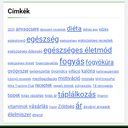
Címkék
diéta
anyagcsere
edzés
2025
desszert receptek
diétás app
egészség
egészséges receptek
edzéskövető
egészséges
egészséges életmód
egészséges édesség
fogyás
fogyókúra
egészséges ételek
fogamzásgátlás
gyógyszer
kalória
gyógyszertár
Gyümölcs
infláció
kalóriaszámláló
motiváció
mezőgazdaság
mozgás
könnyű receptek
MyFitnessPal
receptek
Nike Training Club
reggeli ötletek
súlyvesztés
TB támogatás
táplálkozás
tippek
tojás vásárlás
tojás ár
Vitamin
ár
vásárlás
vitaminok
Zöldség
ásványi anyagok
Yazio
élelmiszer
étrend