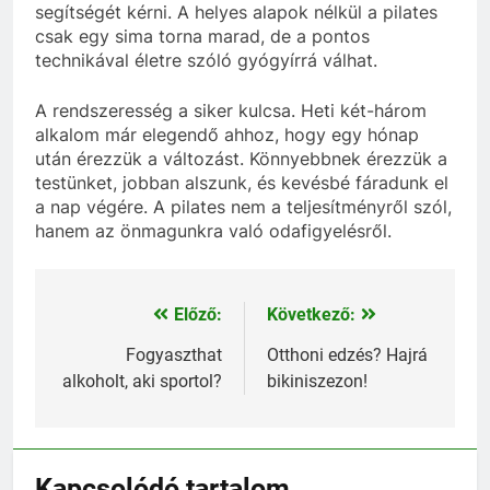
segítségét kérni. A helyes alapok nélkül a pilates
csak egy sima torna marad, de a pontos
technikával életre szóló gyógyírrá válhat.
A rendszeresség a siker kulcsa. Heti két-három
alkalom már elegendő ahhoz, hogy egy hónap
után érezzük a változást. Könnyebbnek érezzük a
testünket, jobban alszunk, és kevésbé fáradunk el
a nap végére. A pilates nem a teljesítményről szól,
hanem az önmagunkra való odafigyelésről.
Előző:
Következő:
Bejegyzés
navigáció
Fogyaszthat
Otthoni edzés? Hajrá
alkoholt, aki sportol?
bikiniszezon!
Kapcsolódó tartalom