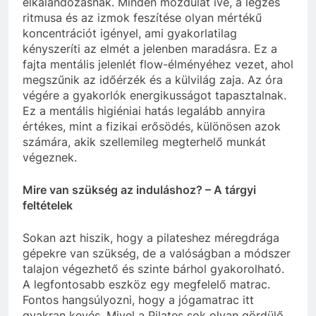
elkalandozásnak. Minden mozdulat íve, a légzés
ritmusa és az izmok feszítése olyan mértékű
koncentrációt igényel, ami gyakorlatilag
kényszeríti az elmét a jelenben maradásra. Ez a
fajta mentális jelenlét flow-élményéhez vezet, ahol
megszűnik az időérzék és a külvilág zaja. Az óra
végére a gyakorlók energikusságot tapasztalnak.
Ez a mentális higiéniai hatás legalább annyira
értékes, mint a fizikai erősödés, különösen azok
számára, akik szellemileg megterhelő munkát
végeznek.
Mire van szükség az induláshoz? – A tárgyi
feltételek
Sokan azt hiszik, hogy a pilateshez méregdrága
gépekre van szükség, de a valóságban a módszer
talajon végezhető és szinte bárhol gyakorolható.
A legfontosabb eszköz egy megfelelő matrac.
Fontos hangsúlyozni, hogy a jógamatrac itt
gyakran kevés. Mivel a Pilates sok olyan gördülő