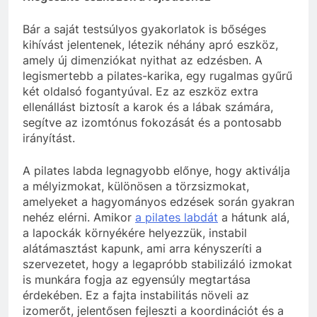
Bár a saját testsúlyos gyakorlatok is bőséges
kihívást jelentenek, létezik néhány apró eszköz,
amely új dimenziókat nyithat az edzésben. A
legismertebb a pilates-karika, egy rugalmas gyűrű
két oldalsó fogantyúval. Ez az eszköz extra
ellenállást biztosít a karok és a lábak számára,
segítve az izomtónus fokozását és a pontosabb
irányítást.
A pilates labda legnagyobb előnye, hogy aktiválja
a mélyizmokat, különösen a törzsizmokat,
amelyeket a hagyományos edzések során gyakran
nehéz elérni. Amikor
a pilates labdát
a hátunk alá,
a lapockák környékére helyezzük, instabil
alátámasztást kapunk, ami arra kényszeríti a
szervezetet, hogy a legapróbb stabilizáló izmokat
is munkára fogja az egyensúly megtartása
érdekében. Ez a fajta instabilitás növeli az
izomerőt, jelentősen fejleszti a koordinációt és a