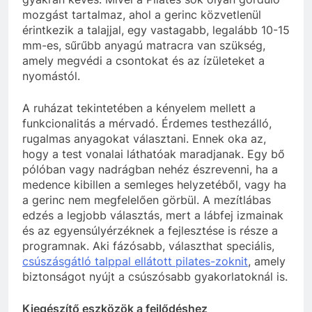
mozgást tartalmaz, ahol a gerinc közvetlenül
érintkezik a talajjal, egy vastagabb, legalább 10-15
mm-es, sűrűbb anyagú matracra van szükség,
amely megvédi a csontokat és az ízületeket a
nyomástól.
A ruházat tekintetében a kényelem mellett a
funkcionalitás a mérvadó. Érdemes testhezálló,
rugalmas anyagokat választani. Ennek oka az,
hogy a test vonalai láthatóak maradjanak. Egy bő
pólóban vagy nadrágban nehéz észrevenni, ha a
medence kibillen a semleges helyzetéből, vagy ha
a gerinc nem megfelelően görbül. A mezítlábas
edzés a legjobb választás, mert a lábfej izmainak
és az egyensúlyérzéknek a fejlesztése is része a
programnak. Aki fázósabb, választhat speciális,
csúszásgátló talppal ellátott pilates-zoknit
, amely
biztonságot nyújt a csúszósabb gyakorlatoknál is.
Kiegészítő eszközök a fejlődéshez