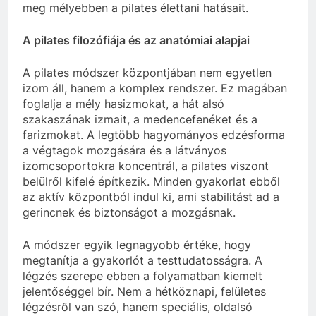
meg mélyebben a pilates élettani hatásait.
A pilates filozófiája és az anatómiai alapjai
A pilates módszer központjában nem egyetlen
izom áll, hanem a komplex rendszer. Ez magában
foglalja a mély hasizmokat, a hát alsó
szakaszának izmait, a medencefenéket és a
farizmokat. A legtöbb hagyományos edzésforma
a végtagok mozgására és a látványos
izomcsoportokra koncentrál, a pilates viszont
belülről kifelé építkezik. Minden gyakorlat ebből
az aktív központból indul ki, ami stabilitást ad a
gerincnek és biztonságot a mozgásnak.
A módszer egyik legnagyobb értéke, hogy
megtanítja a gyakorlót a testtudatosságra. A
légzés szerepe ebben a folyamatban kiemelt
jelentőséggel bír. Nem a hétköznapi, felületes
légzésről van szó, hanem speciális, oldalsó