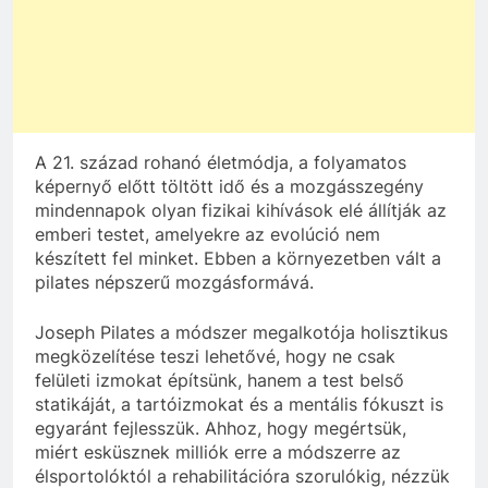
A 21. század rohanó életmódja, a folyamatos
képernyő előtt töltött idő és a mozgásszegény
mindennapok olyan fizikai kihívások elé állítják az
emberi testet, amelyekre az evolúció nem
készített fel minket. Ebben a környezetben vált a
pilates népszerű mozgásformává.
Joseph Pilates a módszer megalkotója holisztikus
megközelítése teszi lehetővé, hogy ne csak
felületi izmokat építsünk, hanem a test belső
statikáját, a tartóizmokat és a mentális fókuszt is
egyaránt fejlesszük. Ahhoz, hogy megértsük,
miért esküsznek milliók erre a módszerre az
élsportolóktól a rehabilitációra szorulókig, nézzük