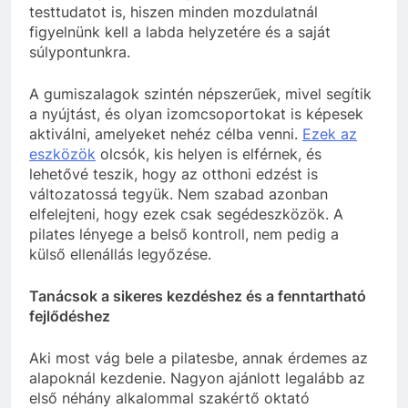
testtudatot is, hiszen minden mozdulatnál
figyelnünk kell a labda helyzetére és a saját
súlypontunkra.
A gumiszalagok szintén népszerűek, mivel segítik
a nyújtást, és olyan izomcsoportokat is képesek
aktiválni, amelyeket nehéz célba venni.
Ezek az
eszközök
olcsók, kis helyen is elférnek, és
lehetővé teszik, hogy az otthoni edzést is
változatossá tegyük. Nem szabad azonban
elfelejteni, hogy ezek csak segédeszközök. A
pilates lényege a belső kontroll, nem pedig a
külső ellenállás legyőzése.
Tanácsok a sikeres kezdéshez és a fenntartható
fejlődéshez
Aki most vág bele a pilatesbe, annak érdemes az
alapoknál kezdenie. Nagyon ajánlott legalább az
első néhány alkalommal szakértő oktató