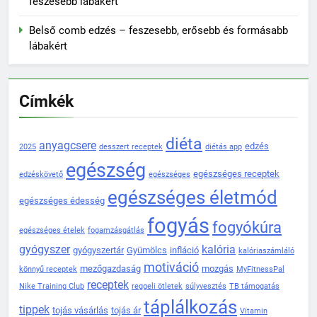
feszesebb lábakért
Belső comb edzés – feszesebb, erősebb és formásabb
lábakért
Címkék
diéta
anyagcsere
edzés
2025
desszert receptek
diétás app
egészség
egészséges receptek
edzéskövető
egészséges
egészséges életmód
egészséges édesség
fogyás
fogyókúra
egészséges ételek
fogamzásgátlás
gyógyszer
kalória
gyógyszertár
Gyümölcs
infláció
kalóriaszámláló
motiváció
mezőgazdaság
mozgás
könnyű receptek
MyFitnessPal
receptek
Nike Training Club
reggeli ötletek
súlyvesztés
TB támogatás
táplálkozás
tippek
tojás vásárlás
tojás ár
Vitamin