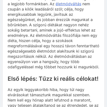
a legjobb formánkban. Az
életmódváltás
nem
csupán a kilók leadásáról szól; célja, hogy
energikusabbak legyünk, javítsuk az
egészségünket, és jobban érezzük magunkat a
bőrünkben. A szigorú diétákat nagyon nehéz
sokáig betartani, aminek a jojó-effektus lehet az
eredménye. Az életmódváltás filozófiája nem egy
diéta, hiszen célja, hogy a szokások
megreformálásával egy hosszú távon fenntartható
egészségesebb életmódot alakítsunk ki szigorú
megszorítások nélkül. Az életmódváltásban az
egyensúlyon van a hangsúly, hogy több
odafigyeléssel még többet hozzunk ki magunkból.
Első lépés: Tűzz ki reális célokat!
Az egyik leggyakoribb hiba, hogy túl nagy
elvárásokat támasztunk magunkkal szemben.
Nem kell egy hónap alatt lefutnod a maratont,
vagy teljesen átalakítanod se az étrendedet, se az