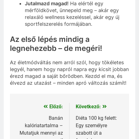
Jutalmazd magad!
Ha elértél egy
mérföldkövet, ünnepeld meg – akár egy
relaxáló wellness kezeléssel, akár egy új
sportfelszerelés formájában.
Az első lépés mindig a
legnehezebb – de megéri!
Az életmódváltás nem arról szól, hogy tökéletes
legyél, hanem hogy napról napra egy kicsit jobban
érezd magad a saját bőrödben. Kezdd el ma, és
élvezd az utazást – minden apró változás számít!
Előző:
Következő:
Bejegyzés
navigáció
Banán
Diéta 100 kg felett:
kalóriatartalma –
Egy személyre
Mutatjuk mennyi az
szabott út a