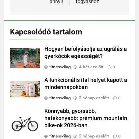
annyi!
fogyáshoz
Kapcsolódó tartalom
Hogyan befolyásolja az ugrálás a
gyerkőcök egészségét?
fitnessvilag
4 hét ezelőtt
0
A funkcionális ital helyet kapott a
mindennapokban
fitnessvilag
2 hónap ezelőtt
0
Könnyebb, gyorsabb,
hatékonyabb: prémium mountain
bike-ok 2026-ban
fitnessvilag
2 hónap ezelőtt
0