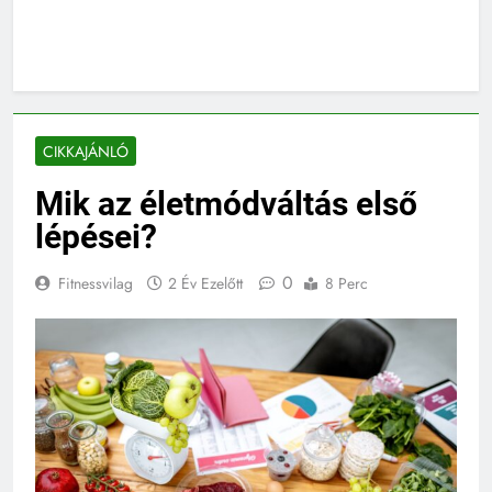
CIKKAJÁNLÓ
Mik az életmódváltás első
lépései?
0
Fitnessvilag
2 Év Ezelőtt
8 Perc