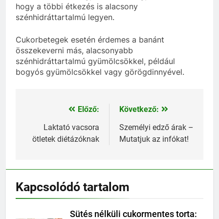
hogy a többi étkezés is alacsony
szénhidráttartalmú legyen.
Cukorbetegek esetén érdemes a banánt
összekeverni más, alacsonyabb
szénhidráttartalmú gyümölcsökkel, például
bogyós gyümölcsökkel vagy görögdinnyével.
Előző:
Következő:
Bejegyzés
navigáció
Laktató vacsora
Személyi edző árak –
ötletek diétázóknak
Mutatjuk az infókat!
Kapcsolódó tartalom
Sütés nélküli cukormentes torta: