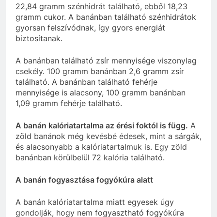
22,84 gramm szénhidrát található, ebből 18,23
gramm cukor. A banánban található szénhidrátok
gyorsan felszívódnak, így gyors energiát
biztosítanak.
A banánban található zsír mennyisége viszonylag
csekély. 100 gramm banánban 2,6 gramm zsír
található. A banánban található fehérje
mennyisége is alacsony, 100 gramm banánban
1,09 gramm fehérje található.
A banán kalóriatartalma az érési foktól is függ.
A
zöld banánok még kevésbé édesek, mint a sárgák,
és alacsonyabb a kalóriatartalmuk is. Egy zöld
banánban körülbelül 72 kalória található.
A banán fogyasztása fogyókúra alatt
A banán kalóriatartalma miatt egyesek úgy
gondolják, hogy nem fogyasztható fogyókúra