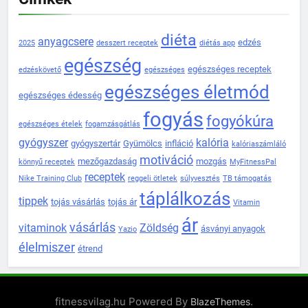
diéta
anyagcsere
edzés
2025
desszert receptek
diétás app
egészség
egészséges receptek
edzéskövető
egészséges
egészséges életmód
egészséges édesség
fogyás
fogyókúra
egészséges ételek
fogamzásgátlás
gyógyszer
kalória
gyógyszertár
Gyümölcs
infláció
kalóriaszámláló
motiváció
mezőgazdaság
mozgás
könnyű receptek
MyFitnessPal
receptek
Nike Training Club
reggeli ötletek
súlyvesztés
TB támogatás
táplálkozás
tippek
tojás vásárlás
tojás ár
Vitamin
ár
vásárlás
vitaminok
Zöldség
ásványi anyagok
Yazio
élelmiszer
étrend
fitnessvilag.hu Powered By
.
BlazeThemes