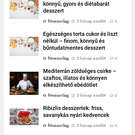
könnyű, gyors és diétabarát
desszert
fitnessvilag
3 hónap ezelőtt
0
Egészséges torta cukor és liszt
nélkül – finom, könnyű és
bűntudatmentes desszert
fitnessvilag
3 hónap ezelőtt
0
Mediterrán zöldséges csirke –
szaftos, illatos és könnyen
elkészíthető ebédötlet
fitnessvilag
3 hónap ezelőtt
0
Ribizlis desszertek: friss,
savanykás nyári kedvencek
fitnessvilag
3 hónap ezelőtt
0