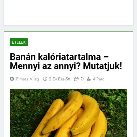
ÉTELEK
Banán kalóriatartalma –
Mennyi az annyi? Mutatjuk!
0
Fitness Világ
2 Év Ezelőtt
4 Perc