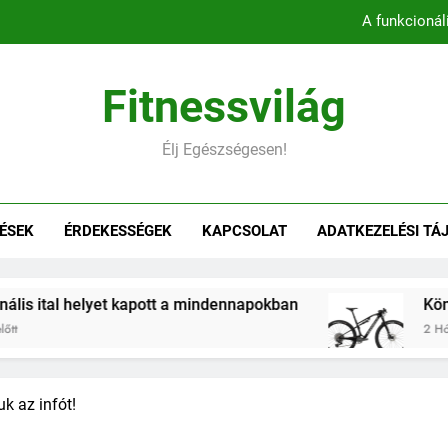
A funkcionál
Könnyebb, gyorsabb, hatékonyab
Fitnessvilág
Belső comb edzés otthon – 5 
Élj Egészségesen!
Hogyan befolyásol
A funkcionál
ÉSEK
ÉRDEKESSÉGEK
KAPCSOLAT
ADATKEZELÉSI TÁ
Könnyebb, gyorsabb, hatékonyab
Belső comb edzés otthon – 5 
lyet kapott a mindennapokban
Könnyebb, gyors
2 Hónap Ezelőtt
k az infót!