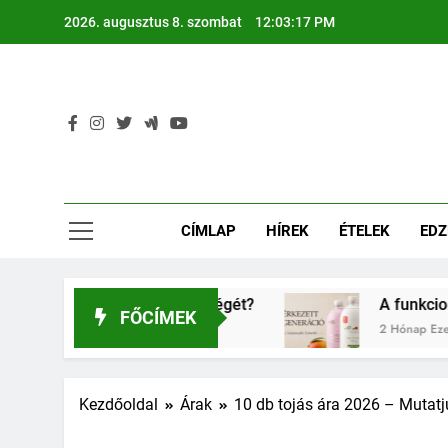
Ugrás
2026. augusztus 8. szombat
12:03:18 PM
a
tartalomra
CÍMLAP
HÍREK
ÉTELEK
EDZ
gyerkőcök egészségét?
A funkcionális ital he
FŐCÍMEK
2 Hónap Ezelőtt
Kezdőoldal
Árak
10 db tojás ára 2026 – Mutatju