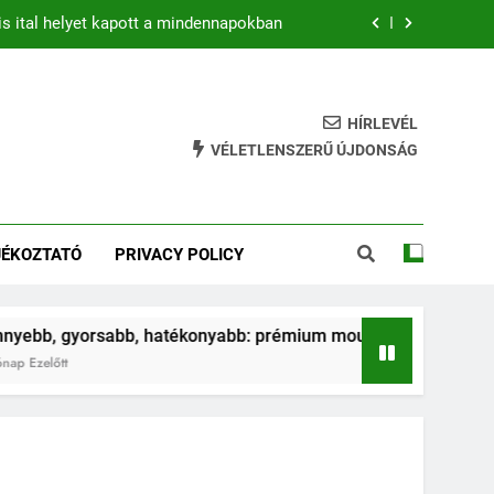
is ital helyet kapott a mindennapokban
b: prémium mountain bike-ok 2026-ban
hatékony gyakorlat feszesebb lábakért
HÍRLEVÉL
VÉLETLENSZERŰ ÚJDONSÁG
ja az ugrálás a gyerkőcök egészségét?
is ital helyet kapott a mindennapokban
JÉKOZTATÓ
PRIVACY POLICY
b: prémium mountain bike-ok 2026-ban
hatékony gyakorlat feszesebb lábakért
abb, hatékonyabb: prémium mountain bike-ok 2026-ban