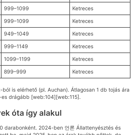
999–1099
Ketreces
999–1099
Ketreces
949–1049
Ketreces
999–1149
Ketreces
1099–1199
Ketreces
899–999
Ketreces
ból is elérhető (pl. Auchan). Átlagosan 1 db tojás ára
L-es drágább [web:104][web:115].
k óta így alakul
 10 darabonként. 2024-ben 언론 Állattenyésztés és
zett be, majd 2025-ben az árak tovább nőttek, de