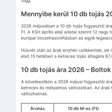
függ.
Mennyibe kerül 10 db tojás 
2026 májusában a 10 db tojás fogyasztói ár
Ft. A KSH április eleji adatai szerint 12 nagy
európai összehasonlításban az egyik legalac
Húsvét után az árak enyhén csökkentek, de m
első 15 hetében a ketreces tojás átlagára 67
10 db tojás ára 2026 – Boltok
A következőkön a 2026 májusi fogyasztói ára
ketreces és mélyalmos változatban. Az árak tá
változhatnak.
Áruház
10 db M-es (Ft)