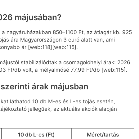
2026 májusában?
a a nagyáruházakban 850–1100 Ft, az átlagár kb. 925
 tojás ára Magyarországon 3 euró alatt van, ami
sonyabb ár [web:118][web:115].
ájustól stabilizálódtak a csomagolóhelyi árak: 2026
,03 Ft/db volt, a mélyalmósé 77,99 Ft/db [web:115].
 szerinti árak májusban
kat láthatod 10 db M-es és L-es tojás esetén,
jékoztató jellegűek, az aktuális akciók alapján
10 db L-es (Ft)
Méret/tartás