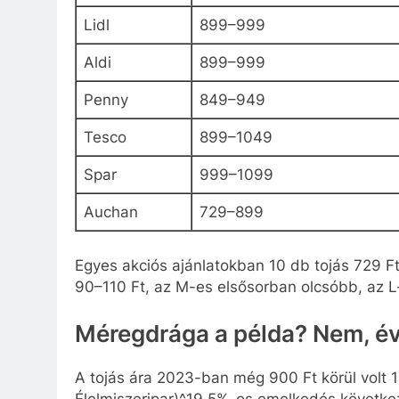
Lidl
899–999
Aldi
899–999
Penny
849–949
Tesco
899–1049
Spar
999–1099
Auchan
729–899
Egyes akciós ajánlatokban 10 db tojás 729 Ft-
90–110 Ft, az M-es elsősorban olcsóbb, az 
Méregdrága a példa? Nem, éve
A tojás ára 2023-ban még 900 Ft körül volt
Élelmiszeripar)^19,5%-os emelkedés követke