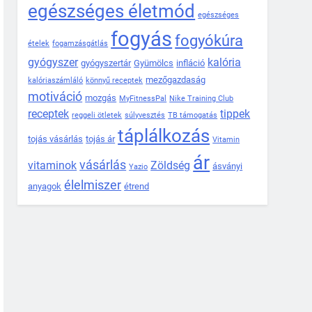
egészséges életmód
egészséges
fogyás
fogyókúra
ételek
fogamzásgátlás
gyógyszer
kalória
gyógyszertár
Gyümölcs
infláció
mezőgazdaság
kalóriaszámláló
könnyű receptek
motiváció
mozgás
MyFitnessPal
Nike Training Club
receptek
tippek
reggeli ötletek
súlyvesztés
TB támogatás
táplálkozás
tojás vásárlás
tojás ár
Vitamin
ár
vásárlás
vitaminok
Zöldség
ásványi
Yazio
élelmiszer
anyagok
étrend