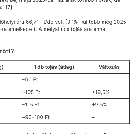
:117].
óhelyi ára 66,71 Ft/db volt (3,1%-kal több még 2025-
-ra emelkedett. A mélyalmos tojás ára ennél
zött?
g)
1 db tojás (átlag)
Változás
~90 Ft
–
~105 Ft
+19,5%
~115 Ft
+9,5%
~90–100 Ft
–