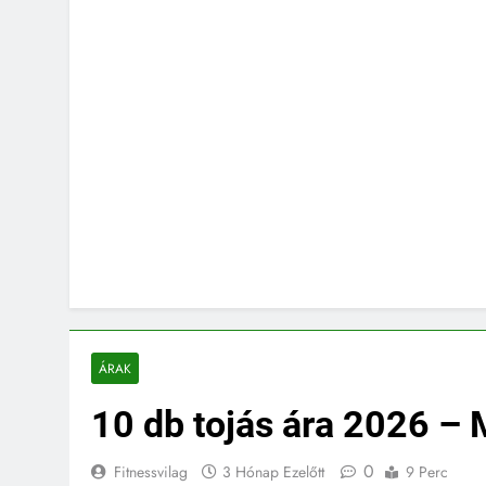
ÁRAK
10 db tojás ára 2026 – M
0
Fitnessvilag
3 Hónap Ezelőtt
9 Perc