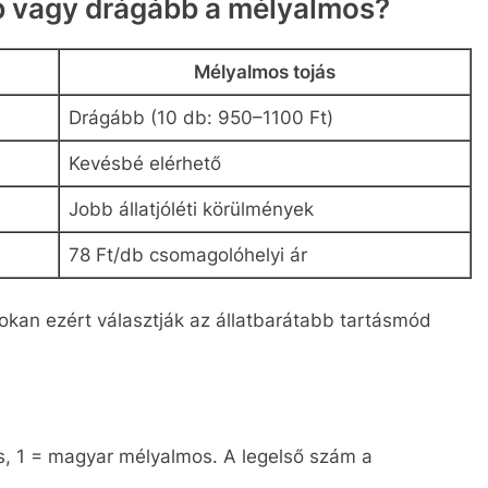
bb vagy drágább a mélyalmos?
Mélyalmos tojás
Drágább (10 db: 950–1100 Ft)
Kevésbé elérhető
Jobb állatjóléti körülmények
78 Ft/db csomagolóhelyi ár
kan ezért választják az állatbarátabb tartásmód
, 1 = magyar mélyalmos. A legelső szám a