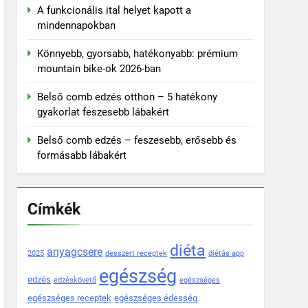
A funkcionális ital helyet kapott a
mindennapokban
Könnyebb, gyorsabb, hatékonyabb: prémium
mountain bike-ok 2026-ban
Belső comb edzés otthon – 5 hatékony
gyakorlat feszesebb lábakért
Belső comb edzés – feszesebb, erősebb és
formásabb lábakért
Címkék
diéta
anyagcsere
2025
desszert receptek
diétás app
egészség
edzés
edzéskövető
egészséges
egészséges receptek
egészséges édesség