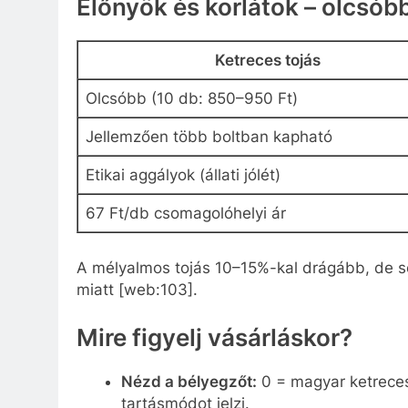
Előnyök és korlátok – olcsó
Ketreces tojás
Olcsóbb (10 db: 850–950 Ft)
Jellemzően több boltban kapható
Etikai aggályok (állati jólét)
67 Ft/db csomagolóhelyi ár
A mélyalmos tojás 10–15%-kal drágább, de so
miatt [web:103].
Mire figyelj vásárláskor?
Nézd a bélyegzőt:
0 = magyar ketreces
tartásmódot jelzi.