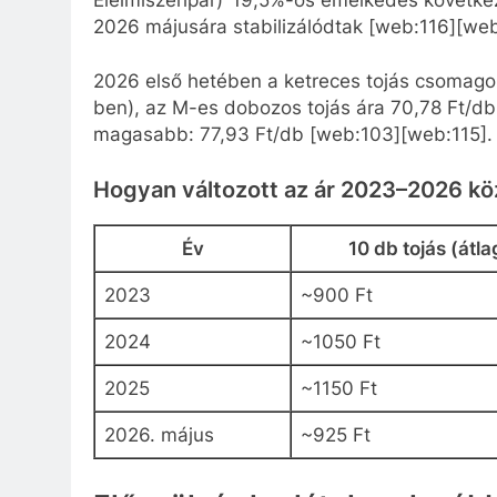
2026 májusára stabilizálódtak [web:116][web
2026 első hetében a ketreces tojás csomagol
ben), az M-es dobozos tojás ára 70,78 Ft/db
magasabb: 77,93 Ft/db [web:103][web:115].
Hogyan változott az ár 2023–2026 kö
Év
10 db tojás (átla
2023
~900 Ft
2024
~1050 Ft
2025
~1150 Ft
2026. május
~925 Ft