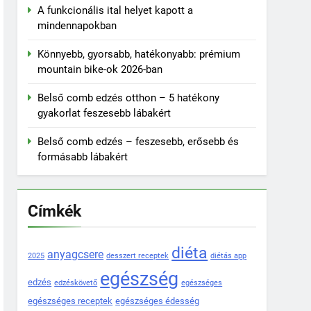
A funkcionális ital helyet kapott a
mindennapokban
Könnyebb, gyorsabb, hatékonyabb: prémium
mountain bike-ok 2026-ban
Belső comb edzés otthon – 5 hatékony
gyakorlat feszesebb lábakért
Belső comb edzés – feszesebb, erősebb és
formásabb lábakért
Címkék
diéta
anyagcsere
2025
desszert receptek
diétás app
egészség
edzés
edzéskövető
egészséges
egészséges receptek
egészséges édesség