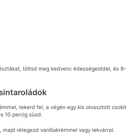
k
tésztákat, töltsd meg kedvenc édességeiddel, és 8–
csintaroládok
mmel, tekerd fel, a végén egy kis olvasztott csokit
s 10 percig süsd.​
 majd rétegezd vaníliakrémmel vagy lekvárral.