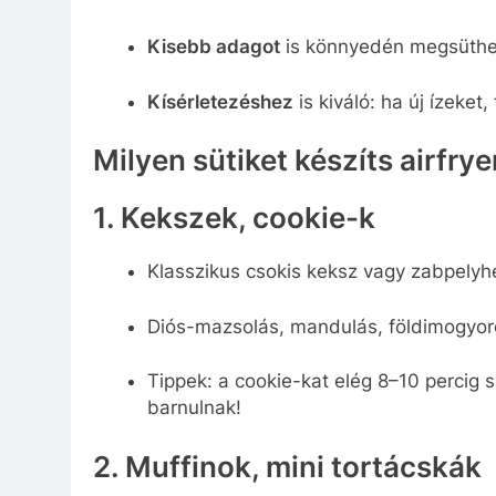
Kisebb adagot
is könnyedén megsüthets
Kísérletezéshez
is kiváló: ha új ízeket,
Milyen sütiket készíts airfry
1. Kekszek, cookie-k
Klasszikus csokis keksz vagy zabpelyhe
Diós-mazsolás, mandulás, földimogyor
Tippek: a cookie-kat elég 8–10 percig 
barnulnak!
2. Muffinok, mini tortácskák