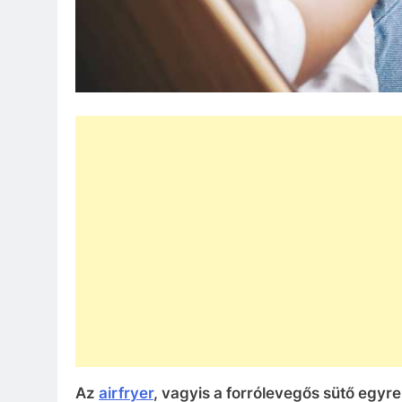
Az
airfryer
, vagyis a forrólevegős sütő egy