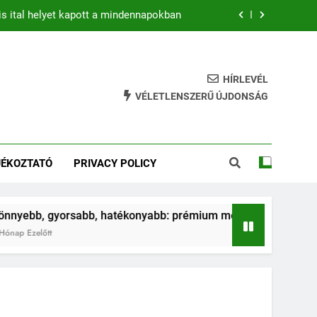
is ital helyet kapott a mindennapokban
b: prémium mountain bike-ok 2026-ban
hatékony gyakorlat feszesebb lábakért
HÍRLEVÉL
VÉLETLENSZERŰ ÚJDONSÁG
ja az ugrálás a gyerkőcök egészségét?
is ital helyet kapott a mindennapokban
JÉKOZTATÓ
PRIVACY POLICY
b: prémium mountain bike-ok 2026-ban
hatékony gyakorlat feszesebb lábakért
sabb, hatékonyabb: prémium mountain bike-ok 2026-ban