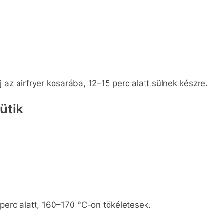
j az airfryer kosarába, 12–15 perc alatt sülnek készre.​
ütik
erc alatt, 160–170 °C-on tökéletesek.​