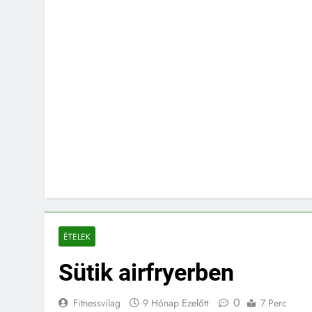
ÉTELEK
Sütik airfryerben
0
Fitnessvilag
9 Hónap Ezelőtt
7 Perc