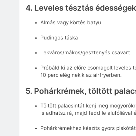
4. Leveles tésztás édessége
Almás vagy körtés batyu
Pudingos táska
Lekváros/mákos/gesztenyés csavart
Próbáld ki az előre csomagolt leveles 
10 perc elég nekik az airfryerben.​
5. Pohárkrémek, töltött pala
Töltött palacsintát kenj meg mogyorókré
is adhatsz rá, majd fedd le alufóliával é
Pohárkrémekhez készíts gyors piskótát,