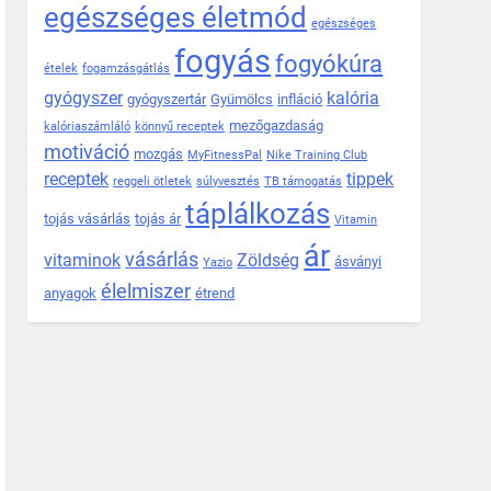
egészséges életmód
egészséges
fogyás
fogyókúra
ételek
fogamzásgátlás
gyógyszer
kalória
gyógyszertár
Gyümölcs
infláció
mezőgazdaság
kalóriaszámláló
könnyű receptek
motiváció
mozgás
MyFitnessPal
Nike Training Club
receptek
tippek
reggeli ötletek
súlyvesztés
TB támogatás
táplálkozás
tojás vásárlás
tojás ár
Vitamin
ár
vásárlás
vitaminok
Zöldség
ásványi
Yazio
élelmiszer
anyagok
étrend