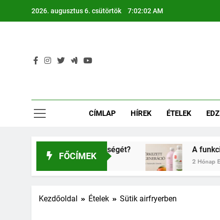
Ugrás
2026. augusztus 6. csütörtök
7:02:03 AM
a
tartalomra
CÍMLAP
HÍREK
ÉTELEK
EDZ
 gyerkőcök egészségét?
A funkcionális ital h
FŐCÍMEK
2 Hónap Ezelőtt
Kezdőoldal
Ételek
Sütik airfryerben