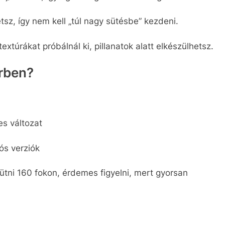
z, így nem kell „túl nagy sütésbe” kezdeni.
 textúrákat próbálnál ki, pillanatok alatt elkészülhetsz.
erben?
s változat​
ós verziók
sütni 160 fokon, érdemes figyelni, mert gyorsan