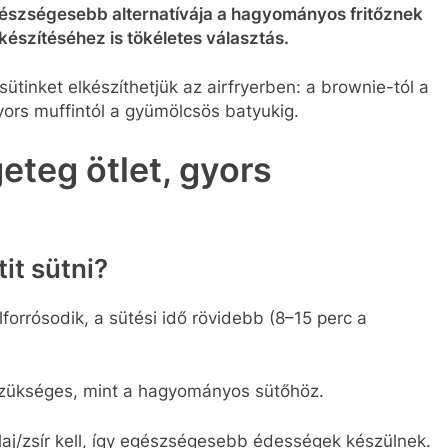
gészségesebb alternatívája a hagyományos fritőznek
észítéséhez is tökéletes választás.
sütinket elkészíthetjük az airfryerben: a brownie-tól a
yors muffintól a gyümölcsös batyukig.
geteg ötlet, gyors
it sütni?
felforrósodik, a sütési idő rövidebb (8–15 perc a
szükséges, mint a hagyományos sütőhöz.
aj/zsír kell, így egészségesebb édességek készülnek.