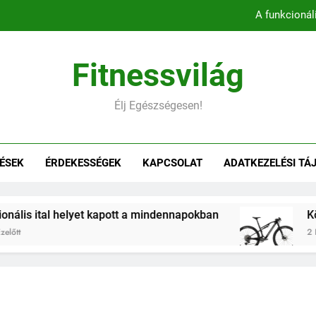
A funkcionál
Könnyebb, gyorsabb, hatékonyab
Fitnessvilág
Belső comb edzés otthon – 5 
Élj Egészségesen!
Hogyan befolyásol
A funkcionál
ÉSEK
ÉRDEKESSÉGEK
KAPCSOLAT
ADATKEZELÉSI TÁ
Könnyebb, gyorsabb, hatékonyab
Belső comb edzés otthon – 5 
elyet kapott a mindennapokban
Könnyebb, gyor
2 Hónap Ezelőtt