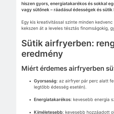
hiszen gyors, energiatakarékos és sokkal e
vagy sütőnek – ráadásul édességek és sütik k
Egy kis kreativitással szinte minden kedvenc 
kekszen át a leveles tésztás finomságokig, g
Sütik airfryerben: ren
eredmény
Miért érdemes airfryerben süt
Gyorsaság
: az airfryer pár perc alatt 
legtöbb édesség esetén).​
Energiatakarékos
: kevesebb energia 
Kíméletesebb
: kevesebb hozzáadott ol