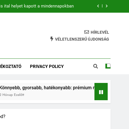
is ital helyet kapott a mindennapokban
b: prémium mountain bike-ok 2026-ban
hatékony gyakorlat feszesebb lábakért
HÍRLEVÉL
VÉLETLENSZERŰ ÚJDONSÁG
ja az ugrálás a gyerkőcök egészségét?
is ital helyet kapott a mindennapokban
JÉKOZTATÓ
PRIVACY POLICY
b: prémium mountain bike-ok 2026-ban
hatékony gyakorlat feszesebb lábakért
 gyorsabb, hatékonyabb: prémium mountain bike-ok 2026-ba
őtt
od?