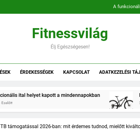
A funkcionál
Könnyebb, gyorsabb, hatékonyab
Fitnessvilág
Belső comb edzés otthon – 5 
Élj Egészségesen!
Hogyan befolyásol
A funkcionál
ÉSEK
ÉRDEKESSÉGEK
KAPCSOLAT
ADATKEZELÉSI TÁ
Könnyebb, gyorsabb, hatékonyab
Belső comb edzés otthon – 5 
ital helyet kapott a mindennapokban
Könnyebb,
2 Hónap Ezel
 TB támogatással 2026-ban: mit érdemes tudnod, mielőtt kivált