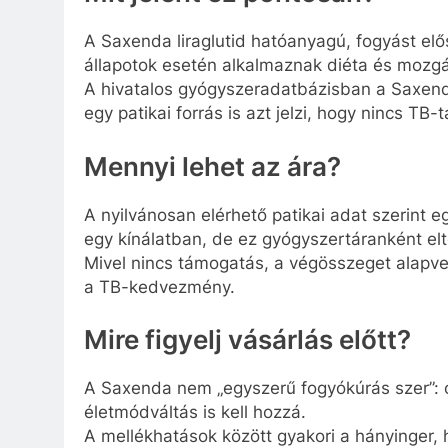
A Saxenda liraglutid hatóanyagú, fogyást elő
állapotok esetén alkalmaznak diéta és mozgá
A hivatalos gyógyszeradatbázisban a Saxend
egy patikai forrás is azt jelzi, hogy nincs TB
Mennyi lehet az ára?
A nyilvánosan elérhető patikai adat szerint e
egy kínálatban, de ez gyógyszertáranként elt
Mivel nincs támogatás, a végösszeget alapve
a TB-kedvezmény.
Mire figyelj vásárlás előtt?
A Saxenda nem „egyszerű fogyókúrás szer”: or
életmódváltás is kell hozzá.
A mellékhatások között gyakori a hányinger