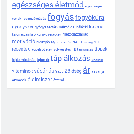
egészséges életmód
egészséges
fogyás
fogyókúra
ételek
fogamzásgátlás
gyógyszer
kalória
gyógyszertár
Gyümölcs
infláció
mezőgazdaság
kalóriaszámláló
könnyű receptek
motiváció
mozgás
MyFitnessPal
Nike Training Club
receptek
tippek
reggeli ötletek
súlyvesztés
TB támogatás
táplálkozás
tojás vásárlás
tojás ár
Vitamin
ár
vásárlás
vitaminok
Zöldség
ásványi
Yazio
élelmiszer
anyagok
étrend