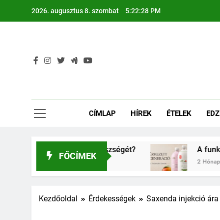
Ugrás
2026. augusztus 8. szombat
5:22:29 PM
a
tartalomra
CÍMLAP
HÍREK
ÉTELEK
EDZ
álás a gyerkőcök egészségét?
A funkcionális 
FŐCÍMEK
2 Hónap Ezelőtt
Kezdőoldal
Érdekességek
Saxenda injekció ára