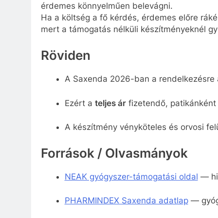
érdemes könnyelműen belevágni.
Ha a költség a fő kérdés, érdemes előre ráké
mert a támogatás nélküli készítményeknél gy
Röviden
A Saxenda 2026-ban a rendelkezésre á
Ezért a
teljes ár
fizetendő, patikánként 
A készítmény vényköteles és orvosi felü
Források / Olvasmányok
NEAK gyógyszer-támogatási oldal
— hi
PHARMINDEX Saxenda adatlap
— gyóg