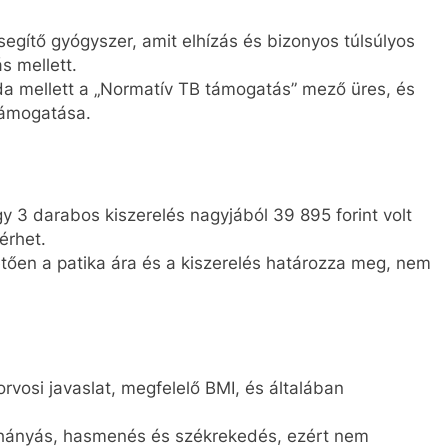
segítő gyógyszer, amit elhízás és bizonyos túlsúlyos
s mellett.
a mellett a „Normatív TB támogatás” mező üres, és
-támogatása.
gy 3 darabos kiszerelés nagyjából 39 895 forint volt
érhet.
tően a patika ára és a kiszerelés határozza meg, nem
vosi javaslat, megfelelő BMI, és általában
, hányás, hasmenés és székrekedés, ezért nem