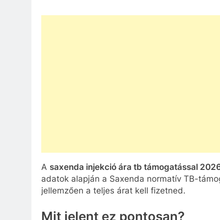
A
saxenda injekció ára tb támogatással 202
adatok alapján a Saxenda normatív TB-támo
jellemzően a teljes árat kell fizetned.
Mit jelent ez pontosan?