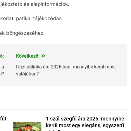
ékoztató és alapinformációk.
orlati patikai tájékozódás.
rak böngészéséhez.
ő:
Következő:
 a
Házi pálinka ára 2026-ban: mennyibe kerül most
l?
valójában?
fűt
1 szál szegfű ára 2026: mennyibe
kerül most egy elegáns, egyszerű