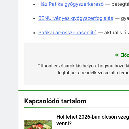
HáziPatika gyógyszerkereső
— betegtáj
BENU vényes gyógyszerfoglalás
— gyak
Patikai ár-összehasonlító
— aktuális á
Előz
Bejegyzés
navigáció
Otthoni edzősarok kis helyen: hogyan hozd ki
legtöbbet a rendelkezésre álló térbő
Kapcsolódó tartalom
Hol lehet 2026-ban olcsón szeg
venni?