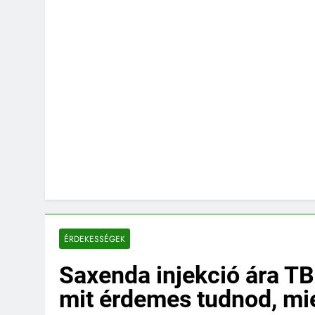
ÉRDEKESSÉGEK
Saxenda injekció ára T
mit érdemes tudnod, mie