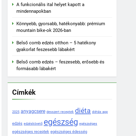
A funkcionális ital helyet kapott a
mindennapokban
Könnyebb, gyorsabb, hatékonyabb: prémium
mountain bike-ok 2026-ban
Belső comb edzés otthon – 5 hatékony
gyakorlat feszesebb lábakért
Belső comb edzés – feszesebb, erősebb és
formásabb lábakért
Címkék
diéta
anyagcsere
2025
desszert receptek
diétás app
egészség
edzés
edzéskövető
egészséges
egészséges receptek
egészséges édesség