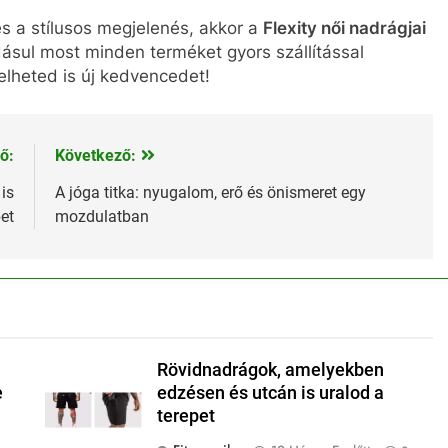
 a stílusos megjelenés, akkor a
Flexity női nadrágjai
dásul most minden terméket gyors szállítással
elheted is új kedvencedet!
ő:
Következő:
is
A jóga titka: nyugalom, erő és önismeret egy
et
mozdulatban
Rövidnadrágok, amelyekben
e
edzésen és utcán is uralod a
terepet