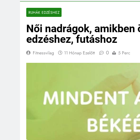
RUHÁK EDZÉSHEZ
Női nadrágok, amikben 
edzéshez, futáshoz
0
Fitnessvilag
11 Hónap Ezelőtt
5 Perc