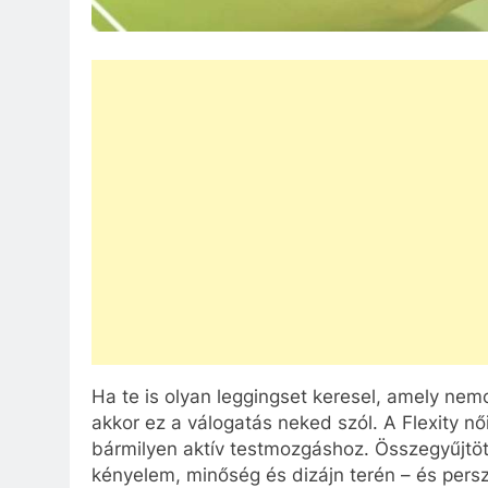
Ha te is olyan leggingset keresel, amely ne
akkor ez a válogatás neked szól. A Flexity nő
bármilyen aktív testmozgáshoz. Összegyűjtö
kényelem, minőség és dizájn terén – és persze