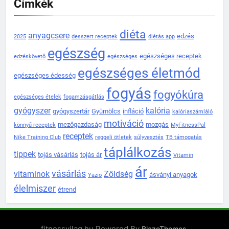
Címkék
diéta
anyagcsere
edzés
2025
desszert receptek
diétás app
egészség
egészséges receptek
edzéskövető
egészséges
egészséges életmód
egészséges édesség
fogyás
fogyókúra
egészséges ételek
fogamzásgátlás
gyógyszer
kalória
gyógyszertár
Gyümölcs
infláció
kalóriaszámláló
motiváció
mezőgazdaság
mozgás
könnyű receptek
MyFitnessPal
receptek
Nike Training Club
reggeli ötletek
súlyvesztés
TB támogatás
táplálkozás
tippek
tojás vásárlás
tojás ár
Vitamin
ár
vásárlás
vitaminok
Zöldség
ásványi anyagok
Yazio
élelmiszer
étrend
fitnessvilag.hu Powered By
.
BlazeThemes