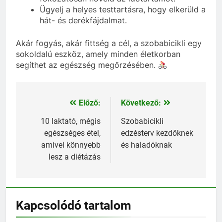
Ügyelj a helyes testtartásra, hogy elkerüld a
hát- és derékfájdalmat.
Akár fogyás, akár fittség a cél, a szobabicikli egy
sokoldalú eszköz, amely minden életkorban
segíthet az egészség megőrzésében.
Előző:
Következő:
Bejegyzés
navigáció
10 laktató, mégis
Szobabicikli
egészséges étel,
edzésterv kezdőknek
amivel könnyebb
és haladóknak
lesz a diétázás
Kapcsolódó tartalom