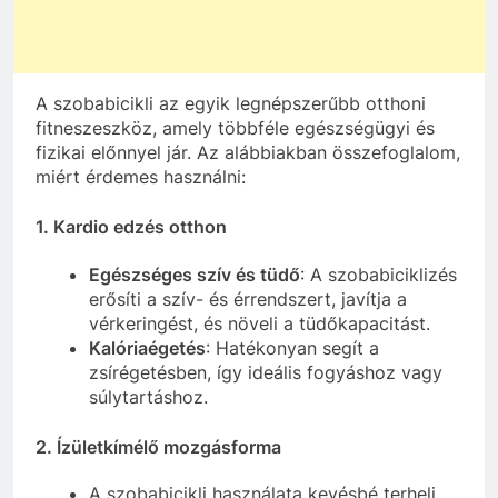
A szobabicikli az egyik legnépszerűbb otthoni
fitneszeszköz, amely többféle egészségügyi és
fizikai előnnyel jár. Az alábbiakban összefoglalom,
miért érdemes használni:
1.
Kardio edzés otthon
Egészséges szív és tüdő
: A szobabiciklizés
erősíti a szív- és érrendszert, javítja a
vérkeringést, és növeli a tüdőkapacitást.
Kalóriaégetés
: Hatékonyan segít a
zsírégetésben, így ideális fogyáshoz vagy
súlytartáshoz.
2.
Ízületkímélő mozgásforma
A szobabicikli használata kevésbé terheli