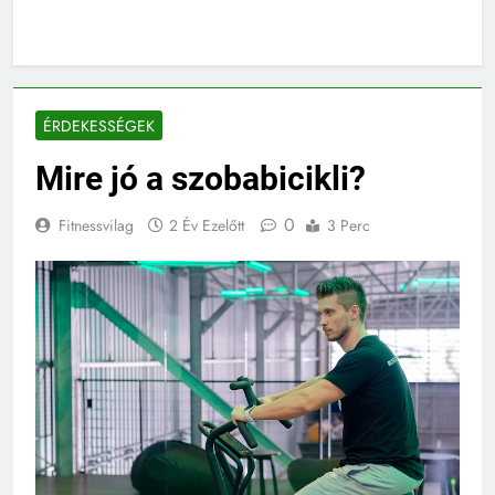
ÉRDEKESSÉGEK
Mire jó a szobabicikli?
0
Fitnessvilag
2 Év Ezelőtt
3 Perc