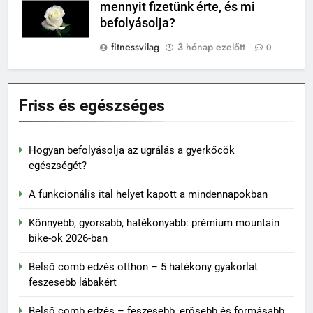
mennyit fizetünk érte, és mi
befolyásolja?
fitnessvilag
3 hónap ezelőtt
0
Friss és egészséges
Hogyan befolyásolja az ugrálás a gyerkőcök
egészségét?
A funkcionális ital helyet kapott a mindennapokban
Könnyebb, gyorsabb, hatékonyabb: prémium mountain
bike-ok 2026-ban
Belső comb edzés otthon – 5 hatékony gyakorlat
feszesebb lábakért
Belső comb edzés – feszesebb, erősebb és formásabb