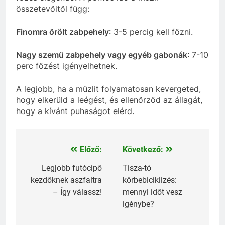
összetevőitől függ:
Finomra őrölt zabpehely
: 3-5 percig kell főzni.
Nagy szemű zabpehely vagy egyéb gabonák
: 7-10
perc főzést igényelhetnek.
A legjobb, ha a müzlit folyamatosan kevergeted,
hogy elkerüld a leégést, és ellenőrzöd az állagát,
hogy a kívánt puhaságot elérd.
Előző:
Következő:
Bejegyzés
navigáció
Legjobb futócipő
Tisza-tó
kezdőknek aszfaltra
körbebiciklizés:
– Így válassz!
mennyi időt vesz
igénybe?