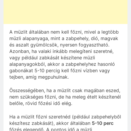
A müzlit általában nem kell főzni, mivel a legtöbb
müzli alapanyaga, mint a zabpehely, dió, magvak
és aszalt gyümölcsök, nyersen fogyasztható.
Azonban, ha valaki inkább melegíteni szeretné,
vagy például zabkását készítene müzli
alapanyagokból, akkor a zabpehelyhez hasonló
gabonákat 5-10 percig kell főzni vízben vagy
tejben, amíg megpuhulnak.
Összességében, ha a müzlit csak magában eszed,
nem szükséges főzni, de ha meleg ételt készítenél
belőle, rövid főzési idő elég.
Ha a müzlit főzni szeretnéd (például zabpehelyből
készítesz zabkását), akkor általában
5-10 perc
főzés elegendő. A pontos idő a müzli