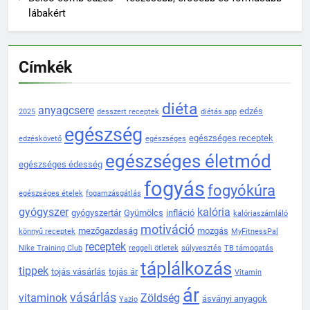
lábakért
Címkék
diéta
anyagcsere
edzés
2025
desszert receptek
diétás app
egészség
egészséges receptek
edzéskövető
egészséges
egészséges életmód
egészséges édesség
fogyás
fogyókúra
egészséges ételek
fogamzásgátlás
gyógyszer
kalória
gyógyszertár
Gyümölcs
infláció
kalóriaszámláló
motiváció
mezőgazdaság
mozgás
könnyű receptek
MyFitnessPal
receptek
Nike Training Club
reggeli ötletek
súlyvesztés
TB támogatás
táplálkozás
tippek
tojás vásárlás
tojás ár
Vitamin
ár
vásárlás
vitaminok
Zöldség
ásványi anyagok
Yazio