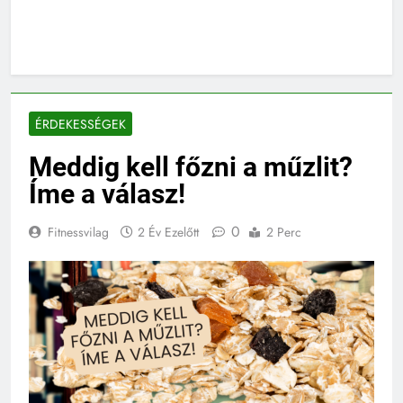
ÉRDEKESSÉGEK
Meddig kell főzni a műzlit?
Íme a válasz!
0
Fitnessvilag
2 Év Ezelőtt
2 Perc