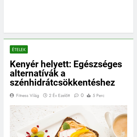
ÉTELEK
Kenyér helyett: Egészséges
alternatívák a
szénhidrátcsökkentéshez
0
Fitness Világ
2 Év Ezelőtt
5 Perc