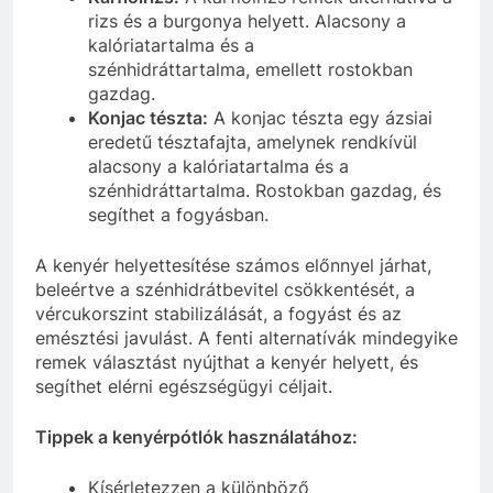
rizs és a burgonya helyett. Alacsony a
kalóriatartalma és a
szénhidráttartalma, emellett rostokban
gazdag.
Konjac tészta:
A konjac tészta egy ázsiai
eredetű tésztafajta, amelynek rendkívül
alacsony a kalóriatartalma és a
szénhidráttartalma. Rostokban gazdag, és
segíthet a fogyásban.
A kenyér helyettesítése számos előnnyel járhat,
beleértve a szénhidrátbevitel csökkentését, a
vércukorszint stabilizálását, a fogyást és az
emésztési javulást. A fenti alternatívák mindegyike
remek választást nyújthat a kenyér helyett, és
segíthet elérni egészségügyi céljait.
Tippek a kenyérpótlók használatához:
Kísérletezzen a különböző