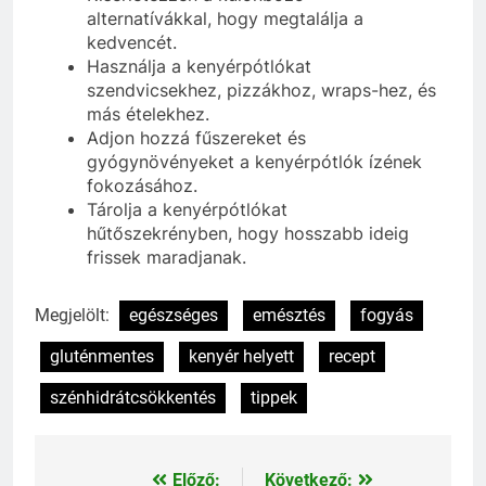
alternatívákkal, hogy megtalálja a
kedvencét.
Használja a kenyérpótlókat
szendvicsekhez, pizzákhoz, wraps-hez, és
más ételekhez.
Adjon hozzá fűszereket és
gyógynövényeket a kenyérpótlók ízének
fokozásához.
Tárolja a kenyérpótlókat
hűtőszekrényben, hogy hosszabb ideig
frissek maradjanak.
Megjelölt:
egészséges
emésztés
fogyás
gluténmentes
kenyér helyett
recept
szénhidrátcsökkentés
tippek
Előző:
Következő: