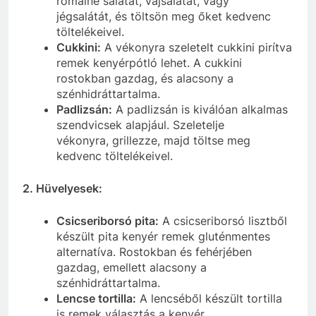
romaine salátát, vajsalátát, vagy
jégsalátát, és töltsön meg őket kedvenc
töltelékeivel.
Cukkini:
A vékonyra szeletelt cukkini pirítva
remek kenyérpótló lehet. A cukkini
rostokban gazdag, és alacsony a
szénhidráttartalma.
Padlizsán:
A padlizsán is kiválóan alkalmas
szendvicsek alapjául. Szeletelje
vékonyra, grillezze, majd töltse meg
kedvenc töltelékeivel.
2. Hüvelyesek:
Csicseriborsó pita:
A csicseriborsó lisztből
készült pita kenyér remek gluténmentes
alternatíva. Rostokban és fehérjében
gazdag, emellett alacsony a
szénhidráttartalma.
Lencse tortilla:
A lencséből készült tortilla
is remek választás a kenyér