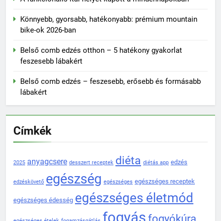
Könnyebb, gyorsabb, hatékonyabb: prémium mountain
bike-ok 2026-ban
Belső comb edzés otthon – 5 hatékony gyakorlat
feszesebb lábakért
Belső comb edzés – feszesebb, erősebb és formásabb
lábakért
Címkék
diéta
anyagcsere
edzés
2025
desszert receptek
diétás app
egészség
egészséges receptek
edzéskövető
egészséges
egészséges életmód
egészséges édesség
fogyás
fogyókúra
egészséges ételek
fogamzásgátlás