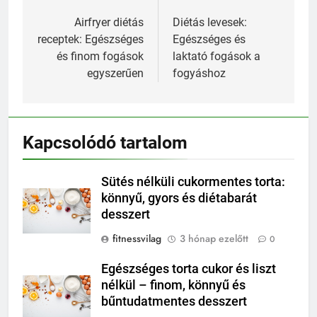
Bejegyzés
navigáció
Airfryer diétás
Diétás levesek:
receptek: Egészséges
Egészséges és
és finom fogások
laktató fogások a
egyszerűen
fogyáshoz
Kapcsolódó tartalom
Sütés nélküli cukormentes torta:
könnyű, gyors és diétabarát
desszert
fitnessvilag
3 hónap ezelőtt
0
Egészséges torta cukor és liszt
nélkül – finom, könnyű és
bűntudatmentes desszert