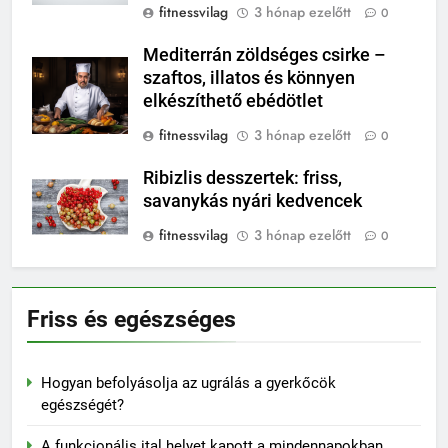
fitnessvilag
3 hónap ezelőtt
0
Mediterrán zöldséges csirke –
szaftos, illatos és könnyen
elkészíthető ebédötlet
fitnessvilag
3 hónap ezelőtt
0
Ribizlis desszertek: friss,
savanykás nyári kedvencek
fitnessvilag
3 hónap ezelőtt
0
Friss és egészséges
Hogyan befolyásolja az ugrálás a gyerkőcök
egészségét?
A funkcionális ital helyet kapott a mindennapokban