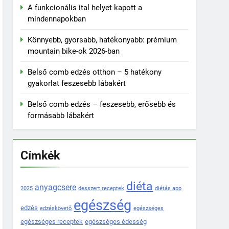
A funkcionális ital helyet kapott a
mindennapokban
Könnyebb, gyorsabb, hatékonyabb: prémium
mountain bike-ok 2026-ban
Belső comb edzés otthon – 5 hatékony
gyakorlat feszesebb lábakért
Belső comb edzés – feszesebb, erősebb és
formásabb lábakért
Címkék
diéta
anyagcsere
2025
desszert receptek
diétás app
egészség
edzés
edzéskövető
egészséges
egészséges receptek
egészséges édesség