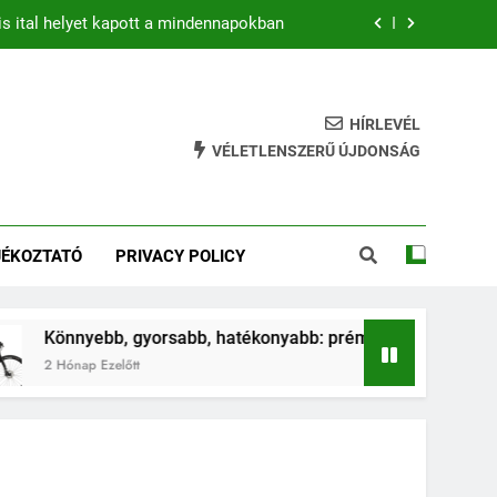
is ital helyet kapott a mindennapokban
b: prémium mountain bike-ok 2026-ban
hatékony gyakorlat feszesebb lábakért
HÍRLEVÉL
VÉLETLENSZERŰ ÚJDONSÁG
ja az ugrálás a gyerkőcök egészségét?
is ital helyet kapott a mindennapokban
JÉKOZTATÓ
PRIVACY POLICY
b: prémium mountain bike-ok 2026-ban
hatékony gyakorlat feszesebb lábakért
Könnyebb, gyorsabb, hatékonyabb: prémium mountain bike-ok
2 Hónap Ezelőtt