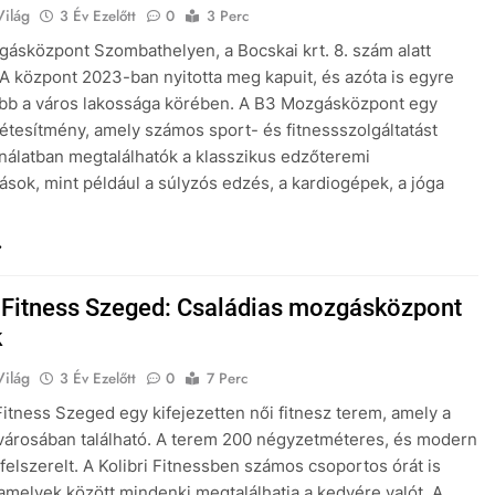
Világ
3 Év Ezelőtt
0
3 Perc
ásközpont Szombathelyen, a Bocskai krt. 8. szám alatt
. A központ 2023-ban nyitotta meg kapuit, és azóta is egyre
bb a város lakossága körében. A B3 Mozgásközpont egy
étesítmény, amely számos sport- és fitnessszolgáltatást
kínálatban megtalálhatók a klasszikus edzőteremi
tások, mint például a súlyzós edzés, a kardiogépek, a jóga
i Fitness Szeged: Családias mozgásközpont
k
Világ
3 Év Ezelőtt
0
7 Perc
 Fitness Szeged egy kifejezetten női fitnesz terem, amely a
városában található. A terem 200 négyzetméteres, és modern
felszerelt. A Kolibri Fitnessben számos csoportos órát is
 amelyek között mindenki megtalálhatja a kedvére valót. A