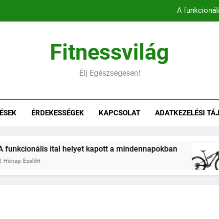
A funkcionál
Könnyebb, gyorsabb, hatékonyab
Fitnessvilág
Belső comb edzés otthon – 5 
Élj Egészségesen!
Hogyan befolyásol
A funkcionál
ÉSEK
ÉRDEKESSÉGEK
KAPCSOLAT
ADATKEZELÉSI TÁ
Könnyebb, gyorsabb, hatékonyab
Belső comb edzés otthon – 5 
cionális ital helyet kapott a mindennapokban
Ezelőtt