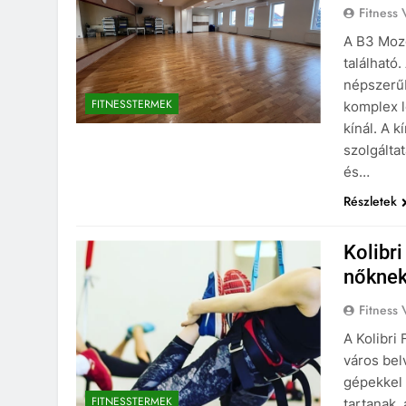
Fitness 
A B3 Mozg
található
népszerű
FITNESSTERMEK
komplex l
kínál. A 
szolgálta
és…
Részletek
Kolibr
nőkne
Fitness 
A Kolibri
város bel
gépekkel 
FITNESSTERMEK
tartanak,