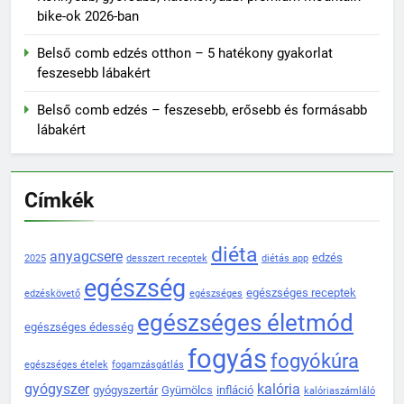
bike-ok 2026-ban
Belső comb edzés otthon – 5 hatékony gyakorlat
feszesebb lábakért
Belső comb edzés – feszesebb, erősebb és formásabb
lábakért
Címkék
diéta
anyagcsere
edzés
2025
desszert receptek
diétás app
egészség
egészséges receptek
edzéskövető
egészséges
egészséges életmód
egészséges édesség
fogyás
fogyókúra
egészséges ételek
fogamzásgátlás
gyógyszer
kalória
gyógyszertár
Gyümölcs
infláció
kalóriaszámláló