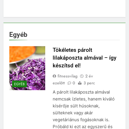
Egyéb
Tökéletes párolt
lilakáposzta almával – így
készítsd el!
fitnessvilag
2 év
ezelőtt
0
3 perc
EGYÉB
A párolt lilakáposzta almával
nemcsak ízletes, hanem kiváló
kísérője sült húsoknak,
sülteknek vagy akár
vegetáriánus fogásoknak is.
Próbáld ki ezt az egyszerű és