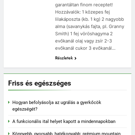
garantáltan finom receptet!
Hozzávalók: 1 közepes fej
lilakáposzta (kb. 1 kg) 2 nagyobb
alma (savanykás fajta, pl. Granny
Smith) 1 fej vöröshagyma 2
evőkanál olaj vagy zsír 2-3
evőkanál cukor 3 evőkanál…
Részletek
Friss és egészséges
Hogyan befolyásolja az ugrálás a gyerkőcök
egészségét?
A funkcionális ital helyet kapott a mindennapokban
Könnyebb, gyorsabb, hatékonyabb: prémium mountain