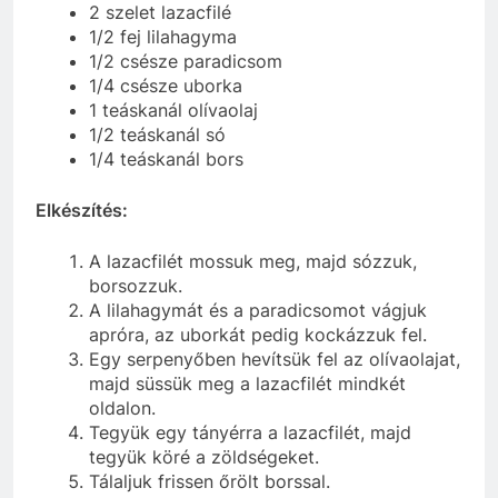
2 szelet lazacfilé
1/2 fej lilahagyma
1/2 csésze paradicsom
1/4 csésze uborka
1 teáskanál olívaolaj
1/2 teáskanál só
1/4 teáskanál bors
Elkészítés:
A lazacfilét mossuk meg, majd sózzuk,
borsozzuk.
A lilahagymát és a paradicsomot vágjuk
apróra, az uborkát pedig kockázzuk fel.
Egy serpenyőben hevítsük fel az olívaolajat,
majd süssük meg a lazacfilét mindkét
oldalon.
Tegyük egy tányérra a lazacfilét, majd
tegyük köré a zöldségeket.
Tálaljuk frissen őrölt borssal.