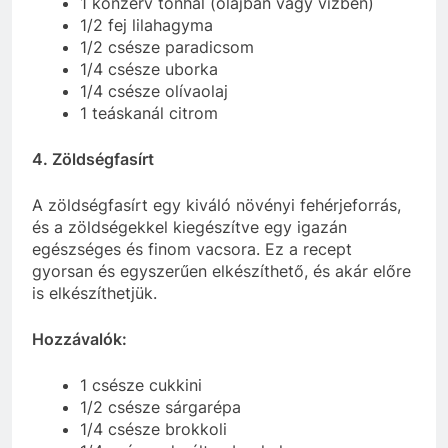
1 konzerv tonhal (olajban vagy vízben)
1/2 fej lilahagyma
1/2 csésze paradicsom
1/4 csésze uborka
1/4 csésze olívaolaj
1 teáskanál citrom
4. Zöldségfasírt
A zöldségfasírt egy kiváló növényi fehérjeforrás,
és a zöldségekkel kiegészítve egy igazán
egészséges és finom vacsora. Ez a recept
gyorsan és egyszerűen elkészíthető, és akár előre
is elkészíthetjük.
Hozzávalók:
1 csésze cukkini
1/2 csésze sárgarépa
1/4 csésze brokkoli