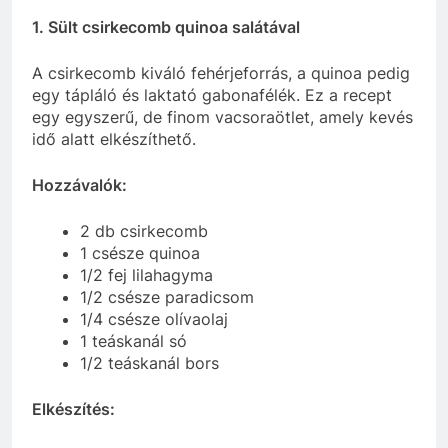
1. Sült csirkecomb quinoa salátával
A csirkecomb kiváló fehérjeforrás, a quinoa pedig
egy tápláló és laktató gabonafélék. Ez a recept
egy egyszerű, de finom vacsoraötlet, amely kevés
idő alatt elkészíthető.
Hozzávalók:
2 db csirkecomb
1 csésze quinoa
1/2 fej lilahagyma
1/2 csésze paradicsom
1/4 csésze olívaolaj
1 teáskanál só
1/2 teáskanál bors
Elkészítés: