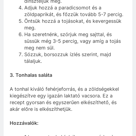
dinszteljük meg.
Adjuk hozzá a paradicsomot és a
zöldpaprikát, és főzzük tovább 5-7 percig.
Öntsük hozzá a tojásokat, és kevergessük
meg.
Ha szeretnénk, szórjuk meg sajttal, és
süssük még 3-5 percig, vagy amíg a tojás
meg nem sül.
Sózzuk, borsozzuk ízlés szerint, majd
tálaljuk.
3. Tonhalas saláta
A tonhal kiváló fehérjeforrás, és a zöldségekkel
kiegészítve egy igazán laktató vacsora. Ez a
recept gyorsan és egyszerűen elkészíthető, és
akár előre is elkészíthetjük.
Hozzávalók: