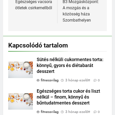
navigáció
Egészséges vacsora
B3 Mozgásközpont:
ötletek csirkemellből
A mozgás és a
közösség háza
Szombathelyen
Kapcsolódó tartalom
Sütés nélküli cukormentes torta:
könnyű, gyors és diétabarát
desszert
fitnessvilag
3 hónap ezelőtt
0
Egészséges torta cukor és liszt
nélkül – finom, könnyű és
bűntudatmentes desszert
fitnessvilag
3 hónap ezelőtt
0