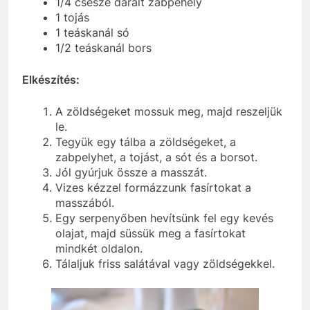
1/4 csésze darált zabpehely
1 tojás
1 teáskanál só
1/2 teáskanál bors
Elkészítés:
A zöldségeket mossuk meg, majd reszeljük
le.
Tegyük egy tálba a zöldségeket, a
zabpelyhet, a tojást, a sót és a borsot.
Jól gyúrjuk össze a masszát.
Vizes kézzel formázzunk fasírtokat a
masszából.
Egy serpenyőben hevítsünk fel egy kevés
olajat, majd süssük meg a fasírtokat
mindkét oldalon.
Tálaljuk friss salátával vagy zöldségekkel.