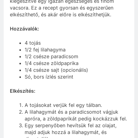
kiegészítve egy igazán egészséges és finom
vacsora. Ez a recept gyorsan és egyszerűen
elkészíthető, és akár előre is elkészíthetjük.
Hozzávalók:
4 tojás
1/2 fej lilahagyma
1/2 csésze paradicsom
1/4 csésze zöldpaprika
1/4 csésze sajt (opcionális)
Só, bors ízlés szerint
Elkészítés:
A tojásokat verjük fel egy tálban.
A lilahagymát és a paradicsomot vágjuk
apróra, a zöldpaprikát pedig kockázzuk fel.
Egy serpenyőben hevítsük fel az olajat,
majd adjuk hozzá a lilahagymát, és