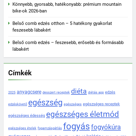
Könnyebb, gyorsabb, hatékonyabb: prémium mountain
bike-ok 2026-ban
Belső comb edzés otthon – 5 hatékony gyakorlat
feszesebb lábakért
Belső comb edzés – feszesebb, erősebb és formásabb
lábakért
Címkék
diéta
anyagcsere
edzés
2025
desszert receptek
diétás app
egészség
egészséges receptek
edzéskövető
egészséges
egészséges életmód
egészséges édesség
fogyás
fogyókúra
egészséges ételek
fogamzásgátlás