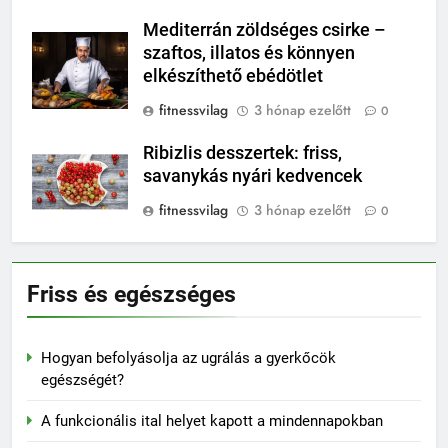
Mediterrán zöldséges csirke –
szaftos, illatos és könnyen
elkészíthető ebédötlet
fitnessvilag
3 hónap ezelőtt
0
Ribizlis desszertek: friss,
savanykás nyári kedvencek
fitnessvilag
3 hónap ezelőtt
0
Friss és egészséges
Hogyan befolyásolja az ugrálás a gyerkőcök
egészségét?
A funkcionális ital helyet kapott a mindennapokban