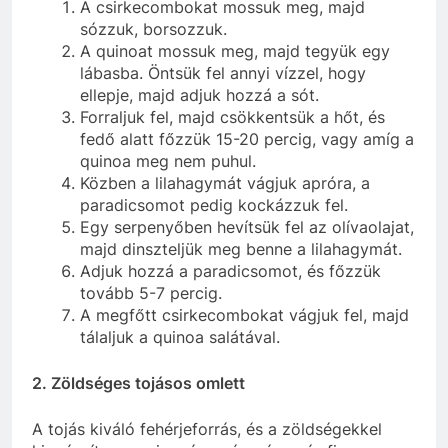
A csirkecombokat mossuk meg, majd
sózzuk, borsozzuk.
A quinoat mossuk meg, majd tegyük egy
lábasba. Öntsük fel annyi vízzel, hogy
ellepje, majd adjuk hozzá a sót.
Forraljuk fel, majd csökkentsük a hőt, és
fedő alatt főzzük 15-20 percig, vagy amíg a
quinoa meg nem puhul.
Közben a lilahagymát vágjuk apróra, a
paradicsomot pedig kockázzuk fel.
Egy serpenyőben hevítsük fel az olívaolajat,
majd dinszteljük meg benne a lilahagymát.
Adjuk hozzá a paradicsomot, és főzzük
tovább 5-7 percig.
A megfőtt csirkecombokat vágjuk fel, majd
tálaljuk a quinoa salátával.
2. Zöldséges tojásos omlett
A tojás kiváló fehérjeforrás, és a zöldségekkel