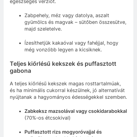
egészséges verziót.
Zabpehely, méz vagy datolya, aszalt
gyümölcs és magvak – sütőben összesütve,
majd szeletelve.
Ízesíthetjük kakaóval vagy fahéjjal, hogy
még vonzóbb legyen a kicsiknek.
Teljes kiőrlésű kekszek és puffasztott
gabona
A teljes kiőrlésű kekszek magas rosttartalmúak,
és ha minimális cukorral készülnek, jó alternatívát
nyújtanak a hagyományos édességekkel szemben.
Zabkeksz mazsolával vagy csokidarabokkal
(70%-os étcsokival)
Puffasztott rizs mogyoróvajjal és