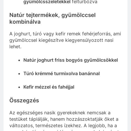
gyümölcsszeletekkel
felturbózva
Natúr tejtermékek, gyümölccsel
kombinálva
A joghurt, túró vagy kefir remek fehérjeforrás, ami
gyümölccsel kiegészítve kiegyensúlyozott nasi
lehet.
Natúr joghurt friss bogyós gyümölcsökkel
Túró krémmé turmixolva banánnal
Kefir mézzel és fahéjjal
Összegzés
Az egészséges nasik gyerekeknek nemcsak a
testüket táplálják, hanem hozzászoktatják őket a
változatos, természetes ízekhez. A legjobb, ha a