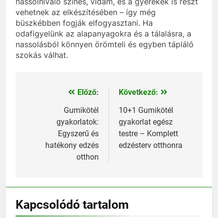
nassolnivaló színes, vidám, és a gyerekek is részt
vehetnek az elkészítésében – így még
büszkébben fogják elfogyasztani. Ha
odafigyelünk az alapanyagokra és a tálalásra, a
nassolásból könnyen örömteli és egyben tápláló
szokás válhat.
Előző:
Következő:
Bejegyzés
navigáció
Gumikötél
10+1 Gumikötél
gyakorlatok:
gyakorlat egész
Egyszerű és
testre – Komplett
hatékony edzés
edzésterv otthonra
otthon
Kapcsolódó tartalom