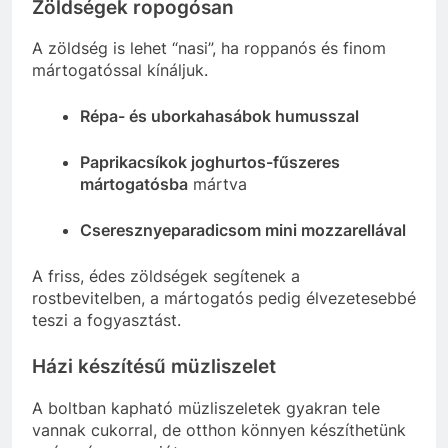
Zöldségek ropogósan
A zöldség is lehet “nasi”, ha roppanós és finom
mártogatóssal kínáljuk.
Répa- és uborkahasábok humusszal
Paprikacsíkok joghurtos-fűszeres
mártogatósba
mártva
Cseresznyeparadicsom mini mozzarellával
A friss, édes zöldségek segítenek a
rostbevitelben, a mártogatós pedig élvezetesebbé
teszi a fogyasztást.
Házi készítésű müzliszelet
A boltban kapható müzliszeletek gyakran tele
vannak cukorral, de otthon könnyen készíthetünk