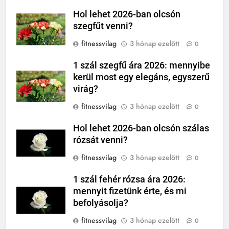
Hol lehet 2026-ban olcsón
szegfűt venni?
fitnessvilag
3 hónap ezelőtt
0
1 szál szegfű ára 2026: mennyibe
kerül most egy elegáns, egyszerű
virág?
fitnessvilag
3 hónap ezelőtt
0
Hol lehet 2026-ban olcsón szálas
rózsát venni?
fitnessvilag
3 hónap ezelőtt
0
1 szál fehér rózsa ára 2026:
mennyit fizetünk érte, és mi
befolyásolja?
fitnessvilag
3 hónap ezelőtt
0