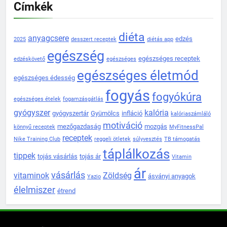
Címkék
diéta
anyagcsere
edzés
2025
desszert receptek
diétás app
egészség
egészséges receptek
edzéskövető
egészséges
egészséges életmód
egészséges édesség
fogyás
fogyókúra
egészséges ételek
fogamzásgátlás
gyógyszer
kalória
gyógyszertár
Gyümölcs
infláció
kalóriaszámláló
motiváció
mezőgazdaság
mozgás
könnyű receptek
MyFitnessPal
receptek
Nike Training Club
reggeli ötletek
súlyvesztés
TB támogatás
táplálkozás
tippek
tojás vásárlás
tojás ár
Vitamin
ár
vásárlás
vitaminok
Zöldség
ásványi anyagok
Yazio
élelmiszer
étrend