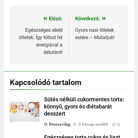
Előző:
Következő:
Bejegyzés
navigáció
Egészséges ebéd
Gyors nasi ötletek
ötletek: Így töltsd fel
estére – Mutatjuk!
energiával a
délutánt!
Kapcsolódó tartalom
Sütés nélküli cukormentes torta:
könnyű, gyors és diétabarát
desszert
fitnessvilag
3 hónap ezelőtt
0
Egészséges torta cukor és liszt