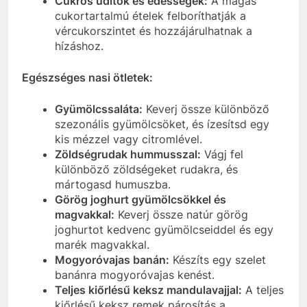
Cukros üdítők és édességek:
A magas
cukortartalmú ételek felboríthatják a
vércukorszintet és hozzájárulhatnak a
hízáshoz.
Egészséges nasi ötletek:
Gyümölcssaláta:
Keverj össze különböző
szezonális gyümölcsöket, és ízesítsd egy
kis mézzel vagy citromlével.
Zöldségrudak hummusszal:
Vágj fel
különböző zöldségeket rudakra, és
mártogasd humuszba.
Görög joghurt gyümölcsökkel és
magvakkal:
Keverj össze natúr görög
joghurtot kedvenc gyümölcseiddel és egy
marék magvakkal.
Mogyoróvajas banán:
Készíts egy szelet
banánra mogyoróvajas kenést.
Teljes kiőrlésű keksz mandulavajjal:
A teljes
kiőrlésű keksz remek párosítás a