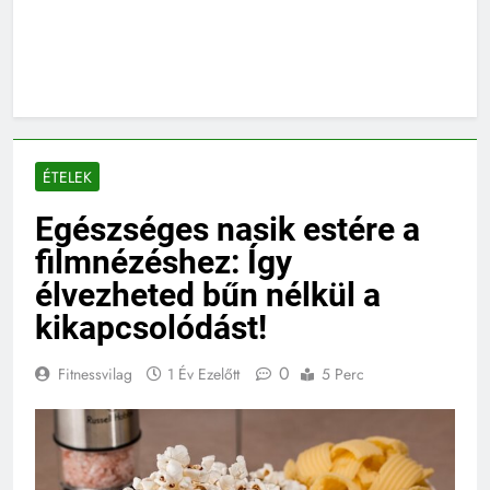
ÉTELEK
Egészséges nasik estére a
filmnézéshez: Így
élvezheted bűn nélkül a
kikapcsolódást!
0
Fitnessvilag
1 Év Ezelőtt
5 Perc