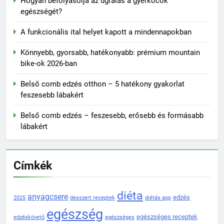
Hogyan befolyásolja az ugrálás a gyerkőcök
egészségét?
A funkcionális ital helyet kapott a mindennapokban
Könnyebb, gyorsabb, hatékonyabb: prémium mountain
bike-ok 2026-ban
Belső comb edzés otthon – 5 hatékony gyakorlat
feszesebb lábakért
Belső comb edzés – feszesebb, erősebb és formásabb
lábakért
Címkék
diéta
anyagcsere
edzés
2025
desszert receptek
diétás app
egészség
egészséges receptek
edzéskövető
egészséges