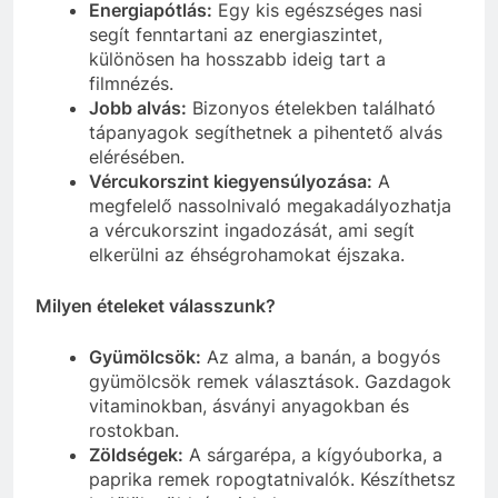
Energiapótlás:
Egy kis egészséges nasi
segít fenntartani az energiaszintet,
különösen ha hosszabb ideig tart a
filmnézés.
Jobb alvás:
Bizonyos ételekben található
tápanyagok segíthetnek a pihentető alvás
elérésében.
Vércukorszint kiegyensúlyozása:
A
megfelelő nassolnivaló megakadályozhatja
a vércukorszint ingadozását, ami segít
elkerülni az éhségrohamokat éjszaka.
Milyen ételeket válasszunk?
Gyümölcsök:
Az alma, a banán, a bogyós
gyümölcsök remek választások. Gazdagok
vitaminokban, ásványi anyagokban és
rostokban.
Zöldségek:
A sárgarépa, a kígyóuborka, a
paprika remek ropogtatnivalók. Készíthetsz