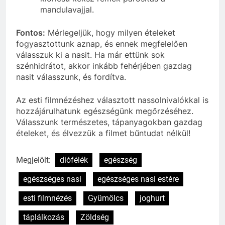
mandulavajjal.
Fontos:
Mérlegeljük, hogy milyen ételeket
fogyasztottunk aznap, és ennek megfelelően
válasszuk ki a nasit. Ha már ettünk sok
szénhidrátot, akkor inkább fehérjében gazdag
nasit válasszunk, és fordítva.
Az esti filmnézéshez választott nassolnivalókkal is
hozzájárulhatunk egészségünk megőrzéséhez.
Válasszunk természetes, tápanyagokban gazdag
ételeket, és élvezzük a filmet bűntudat nélkül!
Megjelölt:
diófélék
egészség
egészséges nasi
egészséges nasi estére
esti filmnézés
Gyümölcs
joghurt
táplálkozás
Zöldség