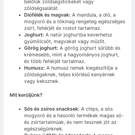
belőlük zöldségstickeket vagy
zöldségsalátát.
Diófélék és magvak:
A mandula, a dió, a
mogyoró és a tökmag rengeteg egészséges
zsírt, fehérjét és rostot tartalmaz.
Joghurt:
A natúr joghurtba keverhetsz
gyümölcsöt, magvakat vagy müzlit.
Görög joghurt:
A görög joghurt sűrűbb és
krémesebb, mint a hagyományos joghurt,
és több fehérjét tartalmaz.
Humusz:
A humusz remek kiegészítője a
zöldségeknek, teljes kiőrlésű kenyérnek
vagy keksznek.
Mit kerüljünk?
Sós és zsíros snacksek:
A chips, a sós
mogyoró és a hasonló termékek magas só-
és zsírtartalmúak, és nem tesznek jót az
egészségünknek.