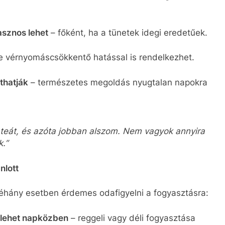
asznos lehet
– főként, ha a tünetek idegi eredetűek.
 vérnyomáscsökkentő hatással is rendelkezhet.
thatják
– természetes megoldás nyugtalan napokra
teát, és azóta jobban alszom. Nem vagyok annyira
.”
nlott
néhány esetben érdemes odafigyelni a fogyasztásra:
 lehet napközben
– reggeli vagy déli fogyasztása