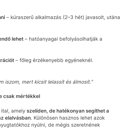
ni
– kúraszerű alkalmazás (2–3 hét) javasolt, utána
endő lehet
– hatóanyagai befolyásolhatják a
rációt
– főleg érzékenyebb egyéneknél.
iszom, mert kicsit lelassít és álmosít.”
e csak mértékkel
ital, amely
szelíden, de hatékonyan segíthet a
az elalvásban
. Különösen hasznos lehet azok
nyugtatókhoz nyúlni, de mégis szeretnének