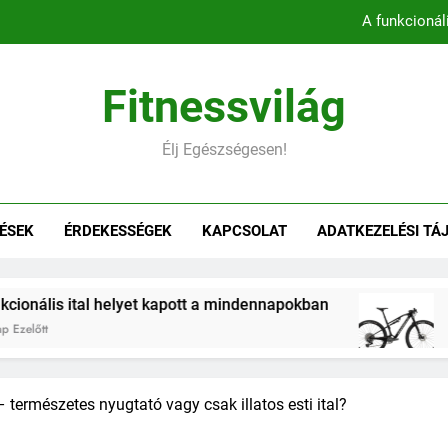
A funkcionál
Könnyebb, gyorsabb, hatékonyab
Fitnessvilág
Belső comb edzés otthon – 5 
Élj Egészségesen!
Hogyan befolyásol
A funkcionál
ÉSEK
ÉRDEKESSÉGEK
KAPCSOLAT
ADATKEZELÉSI TÁ
Könnyebb, gyorsabb, hatékonyab
Belső comb edzés otthon – 5 
al helyet kapott a mindennapokban
Könnyebb, 
2 Hónap Ezelőt
 természetes nyugtató vagy csak illatos esti ital?