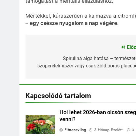
támogatást a mentális ellazuláshoz.
Mértékkel, kúraszerűen alkalmazva a citromf
–
egy csésze nyugalom a nap végére
.
Előz
Bejegyzés
navigáció
Spirulina alga hatása – természet
szuperélelmiszer vagy csak zöld poros placeb
Kapcsolódó tartalom
Hol lehet 2026-ban olcsón szeg
venni?
Fitnessvilag
3 Hónap Ezelőtt
0