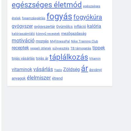
egészséges életmód
egészséges
fogyás
fogyókúra
ételek
fogamzásgátlás
gyógyszer
kalória
gyógyszertár
Gyümölcs
infláció
mezőgazdaság
kalóriaszámláló
könnyű receptek
motiváció
mozgás
MyFitnessPal
Nike Training Club
receptek
tippek
reggeli ötletek
súlyvesztés
TB támogatás
táplálkozás
tojás vásárlás
tojás ár
Vitamin
ár
vásárlás
vitaminok
Zöldség
ásványi
Yazio
élelmiszer
anyagok
étrend