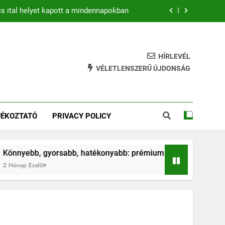
is ital helyet kapott a mindennapokban
b: prémium mountain bike-ok 2026-ban
hatékony gyakorlat feszesebb lábakért
HÍRLEVÉL
VÉLETLENSZERŰ ÚJDONSÁG
ja az ugrálás a gyerkőcök egészségét?
is ital helyet kapott a mindennapokban
JÉKOZTATÓ
PRIVACY POLICY
b: prémium mountain bike-ok 2026-ban
hatékony gyakorlat feszesebb lábakért
gyorsabb, hatékonyabb: prémium mountain bike-ok 2026-ban
t