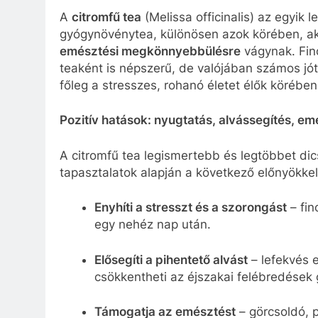
A
citromfű tea
(Melissa officinalis) az egyik
gyógynövénytea, különösen azok körében, a
emésztési megkönnyebbülésre
vágynak. Fino
teaként is népszerű, de valójában számos jót
főleg a stresszes, rohanó életet élők körében
Pozitív hatások: nyugtatás, alvássegítés, 
A citromfű tea legismertebb és legtöbbet di
tapasztalatok alapján a következő előnyökke
Enyhíti a stresszt és a szorongást
– fin
egy nehéz nap után.
Elősegíti a pihentető alvást
– lefekvés e
csökkentheti az éjszakai felébredések 
Támogatja az emésztést
– görcsoldó, 