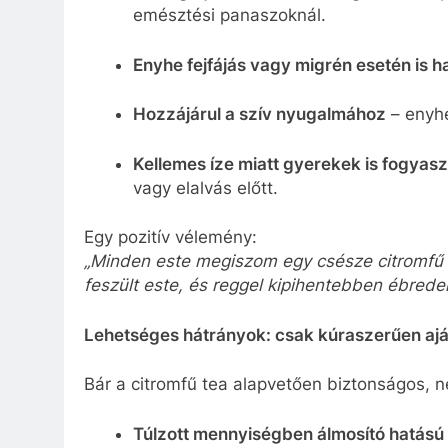
emésztési panaszoknál.
Enyhe fejfájás vagy migrén esetén is h
Hozzájárul a szív nyugalmához
– enyhe
Kellemes íze miatt gyerekek is fogyasz
vagy elalvás előtt.
Egy pozitív vélemény:
„Minden este megiszom egy csésze citromfű 
feszült este, és reggel kipihentebben ébredek
Lehetséges hátrányok: csak kúraszerűen ajá
Bár a citromfű tea alapvetően biztonságos, 
Túlzott mennyiségben álmosító hatású