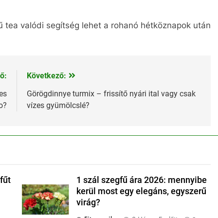
ű tea valódi segítség lehet a rohanó hétköznapok után
ő:
Következő:
es
Görögdinnye turmix – frissítő nyári ital vagy csak
o?
vízes gyümölcslé?
fűt
1 szál szegfű ára 2026: mennyibe
kerül most egy elegáns, egyszerű
virág?