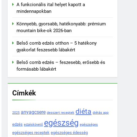
A funkcionális ital helyet kapott a
mindennapokban
Könnyebb, gyorsabb, hatékonyabb: prémium
mountain bike-ok 2026-ban
Belső comb edzés otthon – 5 hatékony
gyakorlat feszesebb lábakért
Belső comb edzés – feszesebb, erősebb és
formásabb lábakért
Címkék
diéta
anyagcsere
2025
desszert receptek
diétás app
egészség
edzés
edzéskövető
egészséges
egészséges receptek
egészséges édesség