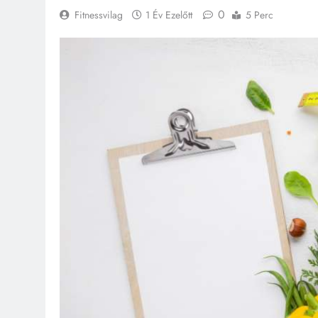
0
Fitnessvilag
1 Év Ezelőtt
5 Perc