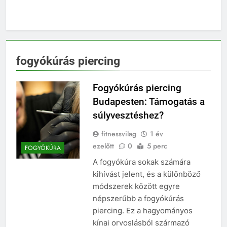
fogyókúrás piercing
Fogyókúrás piercing
Budapesten: Támogatás a
súlyvesztéshez?
fitnessvilag
1 év
ezelőtt
0
5 perc
FOGYÓKÚRA
A fogyókúra sokak számára
kihívást jelent, és a különböző
módszerek között egyre
népszerűbb a fogyókúrás
piercing. Ez a hagyományos
kínai orvoslásból származó