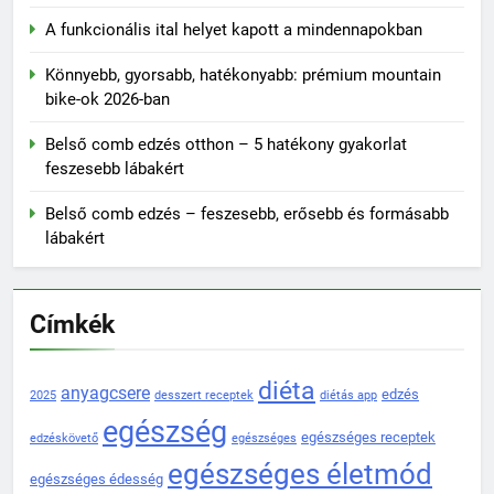
A funkcionális ital helyet kapott a mindennapokban
Könnyebb, gyorsabb, hatékonyabb: prémium mountain
bike-ok 2026-ban
Belső comb edzés otthon – 5 hatékony gyakorlat
feszesebb lábakért
Belső comb edzés – feszesebb, erősebb és formásabb
lábakért
Címkék
diéta
anyagcsere
edzés
2025
desszert receptek
diétás app
egészség
egészséges receptek
edzéskövető
egészséges
egészséges életmód
egészséges édesség