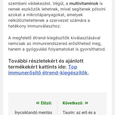
szembeni védekezést. Végül, a
multivitaminok
is
remek eszközök lehetnek, mivel segítenek pótolni
azokat a mikrotápanyagokat, amelyek
nélkülözhetetlenek a szervezet számára a
hatékony immunválaszhoz.
A megfelelő étrend-kiegészítők kiválasztásával
nemcsak az immunrendszered erősítheted meg,
hanem a gyógyulási folyamatokat is gyorsíthatod.
További részletekért és ajánlott
termékekért kattints ide:
Top
immunerősítő étrend-kiegészítők
.
Előző:
Következő:
Bejegyzés
navigáció
Ínycsiklandó mentás
Taurin: az erő és a