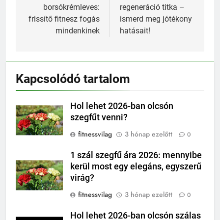
borsókrémleves:
regeneráció titka –
frissítő fitnesz fogás
ismerd meg jótékony
mindenkinek
hatásait!
Kapcsolódó tartalom
Hol lehet 2026-ban olcsón
szegfűt venni?
fitnessvilag
3 hónap ezelőtt
0
1 szál szegfű ára 2026: mennyibe
kerül most egy elegáns, egyszerű
virág?
fitnessvilag
3 hónap ezelőtt
0
Hol lehet 2026-ban olcsón szálas