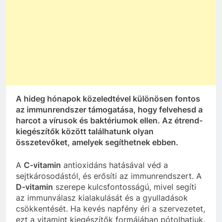
A hideg hónapok közeledtével különösen fontos
az immunrendszer támogatása, hogy felvehesd a
harcot a vírusok és baktériumok ellen. Az étrend-
kiegészítők között találhatunk olyan
összetevőket, amelyek segíthetnek ebben.
A
C-vitamin
antioxidáns hatásával véd a
sejtkárosodástól, és erősíti az immunrendszert. A
D-vitamin
szerepe kulcsfontosságú, mivel segíti
az immunválasz kialakulását és a gyulladások
csökkentését. Ha kevés napfény éri a szervezetet,
ezt a vitamint kiegészítők formájában pótolhatjuk.