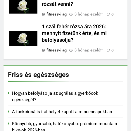
rózsát venni?
fitnessvilag
3 hónap ezelőtt
0
1 szál fehér rózsa ára 2026:
mennyit fizetünk érte, és mi
befolyásolja?
fitnessvilag
3 hónap ezelőtt
0
Friss és egészséges
Hogyan befolyásolja az ugrálás a gyerkőcök
egészségét?
A funkcionális ital helyet kapott a mindennapokban
Könnyebb, gyorsabb, hatékonyabb: prémium mountain
bike-ok 2026-ban