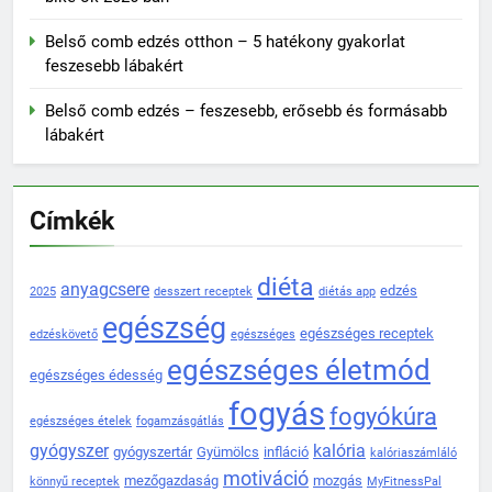
Belső comb edzés otthon – 5 hatékony gyakorlat
feszesebb lábakért
Belső comb edzés – feszesebb, erősebb és formásabb
lábakért
Címkék
diéta
anyagcsere
edzés
2025
desszert receptek
diétás app
egészség
egészséges receptek
edzéskövető
egészséges
egészséges életmód
egészséges édesség
fogyás
fogyókúra
egészséges ételek
fogamzásgátlás
gyógyszer
kalória
gyógyszertár
Gyümölcs
infláció
kalóriaszámláló
motiváció
mezőgazdaság
mozgás
könnyű receptek
MyFitnessPal