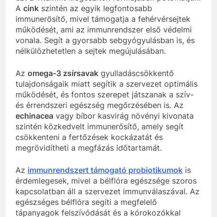
A
cink
szintén az egyik legfontosabb
immunerősítő, mivel támogatja a fehérvérsejtek
működését, ami az immunrendszer első védelmi
vonala. Segít a gyorsabb sebgyógyulásban is, és
nélkülözhetetlen a sejtek megújulásában.
Az
omega-3 zsírsavak
gyulladáscsökkentő
tulajdonságaik miatt segítik a szervezet optimális
működését, és fontos szerepet játszanak a szív-
és érrendszeri egészség megőrzésében is. Az
echinacea
vagy bíbor kasvirág növényi kivonata
szintén közkedvelt immunerősítő, amely segít
csökkenteni a fertőzések kockázatát és
megrövidítheti a megfázás időtartamát.
Az
immunrendszert támogató probiotikumok
is
érdemlegesek, mivel a bélflóra egészsége szoros
kapcsolatban áll a szervezet immunválaszával. Az
egészséges bélflóra segíti a megfelelő
tápanyagok felszívódását és a kórokozókkal