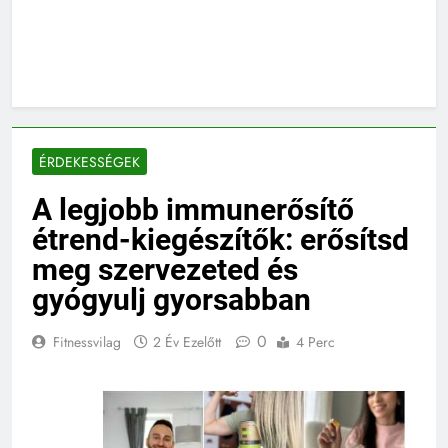
ÉRDEKESSÉGEK
A legjobb immunerősítő
étrend-kiegészítők: erősítsd
meg szervezeted és
gyógyulj gyorsabban
0
Fitnessvilag
2 Év Ezelőtt
4 Perc