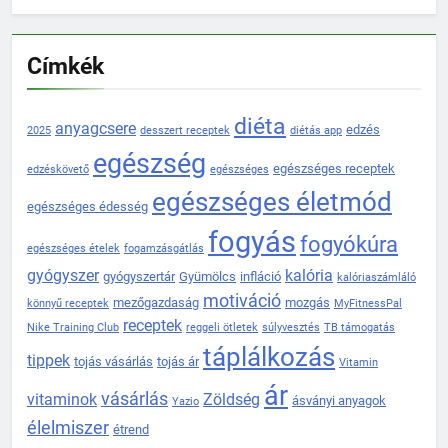
Címkék
diéta
anyagcsere
edzés
2025
desszert receptek
diétás app
egészség
egészséges receptek
edzéskövető
egészséges
egészséges életmód
egészséges édesség
fogyás
fogyókúra
egészséges ételek
fogamzásgátlás
gyógyszer
kalória
gyógyszertár
Gyümölcs
infláció
kalóriaszámláló
motiváció
mezőgazdaság
mozgás
könnyű receptek
MyFitnessPal
receptek
Nike Training Club
reggeli ötletek
súlyvesztés
TB támogatás
táplálkozás
tippek
tojás vásárlás
tojás ár
Vitamin
ár
vásárlás
vitaminok
Zöldség
ásványi anyagok
Yazio
élelmiszer
étrend