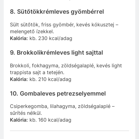
8. Sütőtökkrémleves gyömbérrel
Sült sütőtök, friss gyömbér, kevés kókusztej –
melengető ízekkel.
Kalória:
kb. 230 kcal/adag
9. Brokkolikrémleves light sajttal
Brokkoli, fokhagyma, zöldségalaplé, kevés light
trappista sajt a tetején.
Kalória:
kb. 210 kcal/adag
10. Gombaleves petrezselyemmel
Csiperkegomba, lilahagyma, zöldségalaplé –
sűrítés nélkül.
Kalória:
kb. 160 kcal/adag