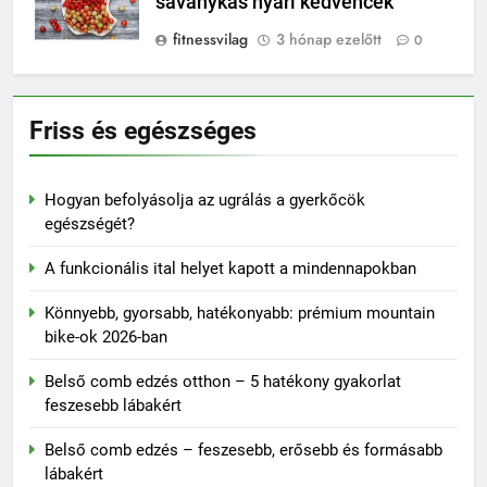
savanykás nyári kedvencek
fitnessvilag
3 hónap ezelőtt
0
Friss és egészséges
Hogyan befolyásolja az ugrálás a gyerkőcök
egészségét?
A funkcionális ital helyet kapott a mindennapokban
Könnyebb, gyorsabb, hatékonyabb: prémium mountain
bike-ok 2026-ban
Belső comb edzés otthon – 5 hatékony gyakorlat
feszesebb lábakért
Belső comb edzés – feszesebb, erősebb és formásabb
lábakért