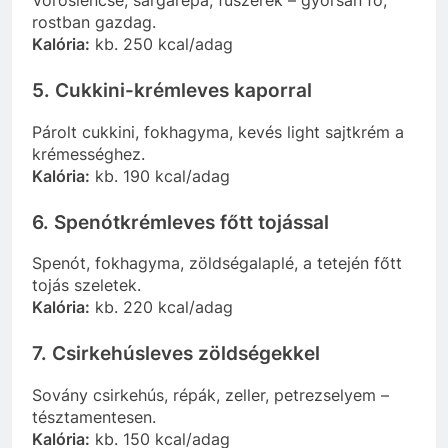
Vöröslencse, sárgarépa, fűszerek – gyorsan fő,
rostban gazdag.
Kalória:
kb. 250 kcal/adag
5. Cukkini-krémleves kaporral
Párolt cukkini, fokhagyma, kevés light sajtkrém a
krémességhez.
Kalória:
kb. 190 kcal/adag
6. Spenótkrémleves főtt tojással
Spenót, fokhagyma, zöldségalaplé, a tetején főtt
tojás szeletek.
Kalória:
kb. 220 kcal/adag
7. Csirkehúsleves zöldségekkel
Sovány csirkehús, répák, zeller, petrezselyem –
tésztamentesen.
Kalória:
kb. 150 kcal/adag