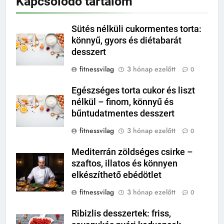
Kapcsolódó tartalom
Sütés nélküli cukormentes torta:
könnyű, gyors és diétabarát
desszert
fitnessvilag
3 hónap ezelőtt
0
Egészséges torta cukor és liszt
nélkül – finom, könnyű és
bűntudatmentes desszert
fitnessvilag
3 hónap ezelőtt
0
Mediterrán zöldséges csirke –
szaftos, illatos és könnyen
elkészíthető ebédötlet
fitnessvilag
3 hónap ezelőtt
0
Ribizlis desszertek: friss,