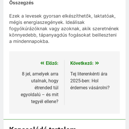
Összegzés
Ezek a levesek gyorsan elkészíthetők, laktatóak,
mégis energiaszegények. Ideálisak
fogyókúrázóknak vagy azoknak, akik szeretnének
könnyedebb, tápanyagdús fogásokat beilleszteni
a mindennapokba.
Előző:
Következő:
Bejegyzés
navigáció
8 jel, amelyek arra
Tej literenkénti ára
utalnak, hogy
2025-ben: Hol
étrended túl
érdemes vásárolni?
egyoldalú – és mit
tegyél ellene?