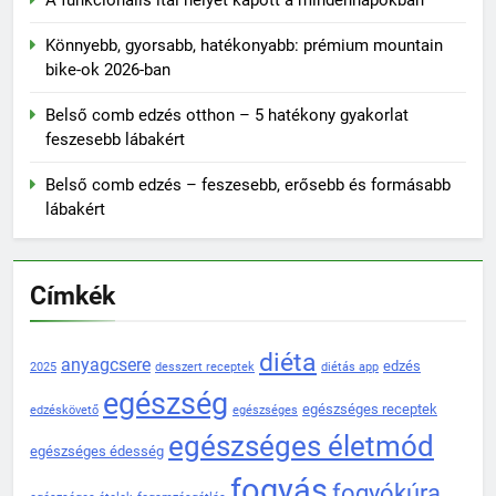
Könnyebb, gyorsabb, hatékonyabb: prémium mountain
bike-ok 2026-ban
Belső comb edzés otthon – 5 hatékony gyakorlat
feszesebb lábakért
Belső comb edzés – feszesebb, erősebb és formásabb
lábakért
Címkék
diéta
anyagcsere
edzés
2025
desszert receptek
diétás app
egészség
egészséges receptek
edzéskövető
egészséges
egészséges életmód
egészséges édesség
fogyás
fogyókúra