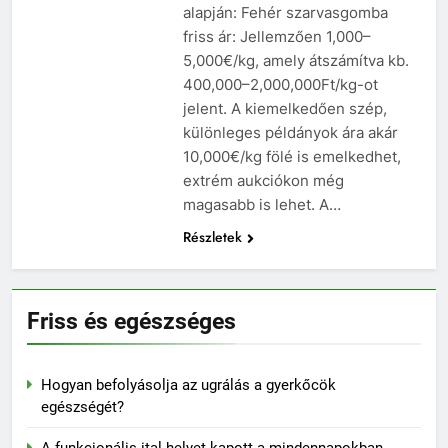
alapján: Fehér szarvasgomba
friss ár: Jellemzően 1,000–
5,000€/kg, amely átszámítva kb.
400,000–2,000,000Ft/kg-ot
jelent. A kiemelkedően szép,
különleges példányok ára akár
10,000€/kg fölé is emelkedhet,
extrém aukciókon még
magasabb is lehet. A…
Részletek
Friss és egészséges
Hogyan befolyásolja az ugrálás a gyerkőcök
egészségét?
A funkcionális ital helyet kapott a mindennapokban