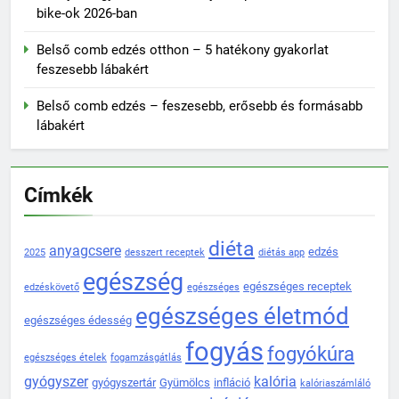
bike-ok 2026-ban
Belső comb edzés otthon – 5 hatékony gyakorlat
feszesebb lábakért
Belső comb edzés – feszesebb, erősebb és formásabb
lábakért
Címkék
diéta
anyagcsere
edzés
2025
desszert receptek
diétás app
egészség
egészséges receptek
edzéskövető
egészséges
egészséges életmód
egészséges édesség
fogyás
fogyókúra
egészséges ételek
fogamzásgátlás
gyógyszer
kalória
gyógyszertár
Gyümölcs
infláció
kalóriaszámláló