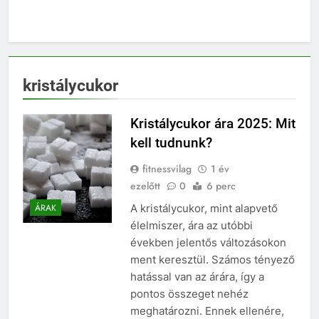
kristálycukor
Kristálycukor ára 2025: Mit
kell tudnunk?
fitnessvilag
1 év
ezelőtt
0
6 perc
A kristálycukor, mint alapvető
ÁRAK
élelmiszer, ára az utóbbi
években jelentős változásokon
ment keresztül. Számos tényező
hatással van az árára, így a
pontos összeget nehéz
meghatározni. Ennek ellenére,