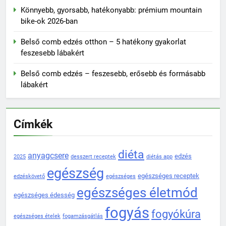
Könnyebb, gyorsabb, hatékonyabb: prémium mountain
bike-ok 2026-ban
Belső comb edzés otthon – 5 hatékony gyakorlat
feszesebb lábakért
Belső comb edzés – feszesebb, erősebb és formásabb
lábakért
Címkék
diéta
anyagcsere
edzés
2025
desszert receptek
diétás app
egészség
egészséges receptek
edzéskövető
egészséges
egészséges életmód
egészséges édesség
fogyás
fogyókúra
egészséges ételek
fogamzásgátlás