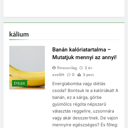
kálium
Banán kalóriatartalma –
Mutatjuk mennyi az annyi!
fitnessvilag
2 év
ezelőtt
0
5 perc
Energiabomba vagy diétás
ÉTELEK
csoda? Bontsuk le a kalóriákat! A
banán, ez a sárga, görbe
gyümölcs régóta népszerű
választás reggelire, uzsonnára
vagy akár desszertnek. De vajon
mennyire egészséges? És főleg: