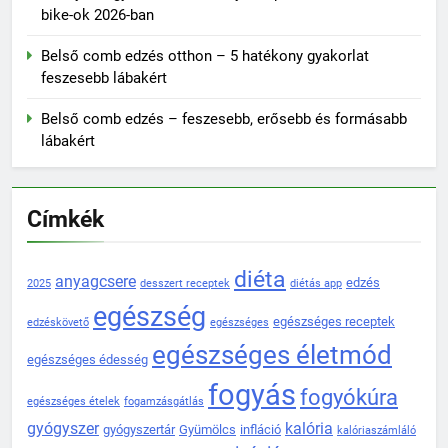
bike-ok 2026-ban
Belső comb edzés otthon – 5 hatékony gyakorlat
feszesebb lábakért
Belső comb edzés – feszesebb, erősebb és formásabb
lábakért
Címkék
diéta
anyagcsere
edzés
2025
desszert receptek
diétás app
egészség
egészséges receptek
edzéskövető
egészséges
egészséges életmód
egészséges édesség
fogyás
fogyókúra
egészséges ételek
fogamzásgátlás
gyógyszer
kalória
gyógyszertár
Gyümölcs
infláció
kalóriaszámláló