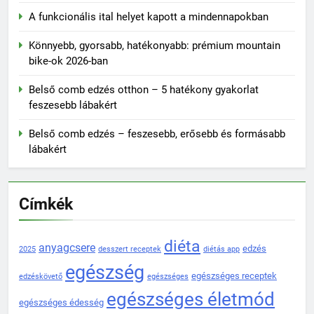
A funkcionális ital helyet kapott a mindennapokban
Könnyebb, gyorsabb, hatékonyabb: prémium mountain
bike-ok 2026-ban
Belső comb edzés otthon – 5 hatékony gyakorlat
feszesebb lábakért
Belső comb edzés – feszesebb, erősebb és formásabb
lábakért
Címkék
diéta
anyagcsere
edzés
2025
desszert receptek
diétás app
egészség
egészséges receptek
edzéskövető
egészséges
egészséges életmód
egészséges édesség