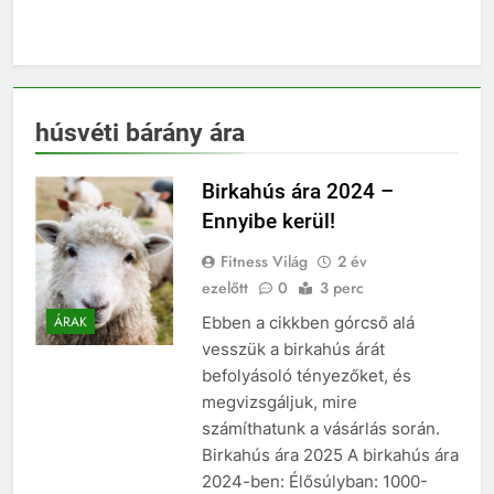
húsvéti bárány ára
Birkahús ára 2024 –
Ennyibe kerül!
Fitness Világ
2 év
ezelőtt
0
3 perc
Ebben a cikkben górcső alá
ÁRAK
vesszük a birkahús árát
befolyásoló tényezőket, és
megvizsgáljuk, mire
számíthatunk a vásárlás során.
Birkahús ára 2025 A birkahús ára
2024-ben: Élősúlyban: 1000-