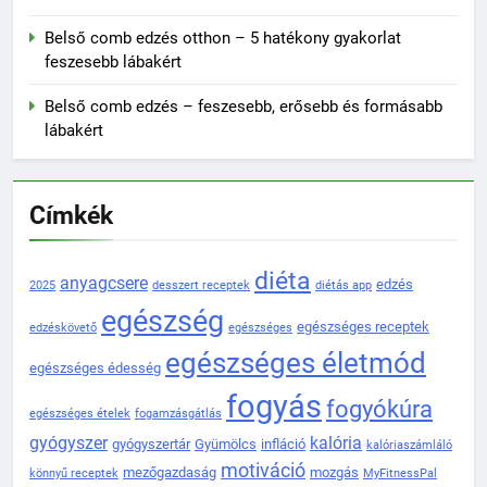
Belső comb edzés otthon – 5 hatékony gyakorlat
feszesebb lábakért
Belső comb edzés – feszesebb, erősebb és formásabb
lábakért
Címkék
diéta
anyagcsere
edzés
2025
desszert receptek
diétás app
egészség
egészséges receptek
edzéskövető
egészséges
egészséges életmód
egészséges édesség
fogyás
fogyókúra
egészséges ételek
fogamzásgátlás
gyógyszer
kalória
gyógyszertár
Gyümölcs
infláció
kalóriaszámláló
motiváció
mezőgazdaság
mozgás
könnyű receptek
MyFitnessPal