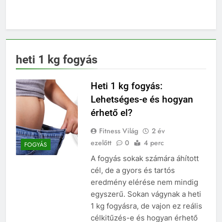
heti 1 kg fogyás
Heti 1 kg fogyás:
Lehetséges-e és hogyan
érhető el?
Fitness Világ
2 év
ezelőtt
0
4 perc
FOGYÁS
A fogyás sokak számára áhított
cél, de a gyors és tartós
eredmény elérése nem mindig
egyszerű. Sokan vágynak a heti
1 kg fogyásra, de vajon ez reális
célkitűzés-e és hogyan érhető