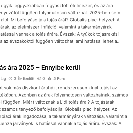
z egyik leggyakrabban fogyasztott élelmiszer, és az ára
ényezőtől függően folyamatosan változhat. 2025-ben sem
 alól. Mi befolyásolja a tojás árát? Globális piaci helyzet: A
 árak, az élelmiszer-infláció, valamint a takarmányárak
hatással vannak a tojás árára. Évszak: A tyúkok tojásrakási
sa az évszakoktól függően változhat, ami hatással lehet a…
jás ára 2025 – Ennyibe kerül
ilag
2 Év Ezelőtt
0
5 Perc
int sok más diszkont áruház, rendszeresen kínál tojást az
tékában. Azonban az árak folyamatosan változhatnak, számos
l függően. Miért változnak a Lidl tojás árai? A tojásárak
t számos tényező befolyásolja: Globális piaci helyzet: Az
rpiaci árak ingadozása, a takarmányárak változása, valamint a
uenza járványok is hatással vannak a tojás árára. Évszak: A