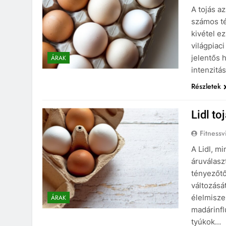
A tojás a
számos t
kivétel ez
világpiaci
jelentős 
ÁRAK
intenzitá
Részletek
Lidl to
Fitnessv
A Lidl, m
áruválasz
tényezőtő
változásá
élelmisze
ÁRAK
madárinfl
tyúkok…