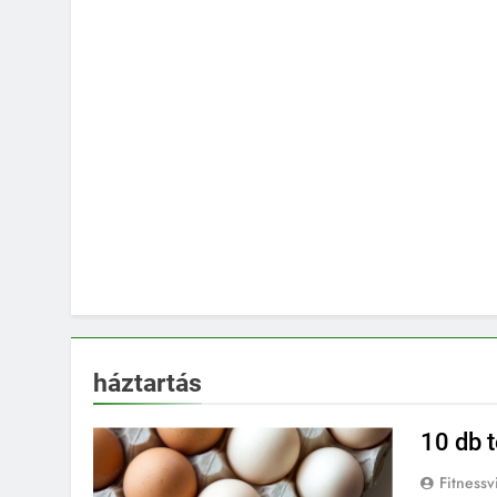
háztartás
10 db t
Fitnessv