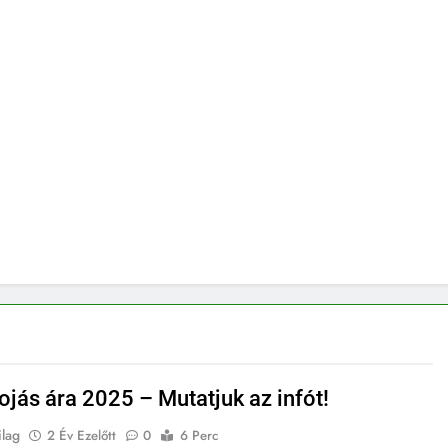
ojás ára 2025 – Mutatjuk az infót!
ilag
2 Év Ezelőtt
0
6 Perc