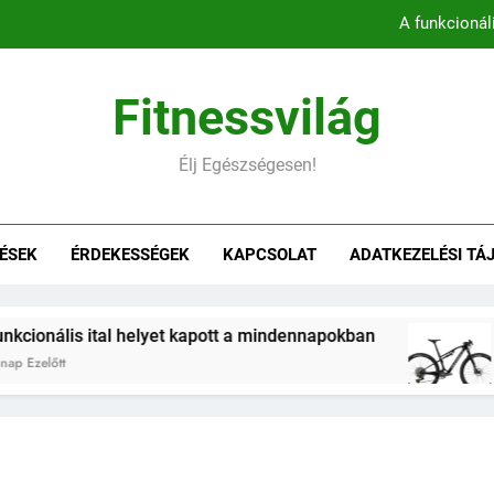
A funkcionál
Könnyebb, gyorsabb, hatékonyab
Fitnessvilág
Belső comb edzés otthon – 5 
Élj Egészségesen!
Hogyan befolyásol
A funkcionál
ÉSEK
ÉRDEKESSÉGEK
KAPCSOLAT
ADATKEZELÉSI TÁ
Könnyebb, gyorsabb, hatékonyab
Belső comb edzés otthon – 5 
onális ital helyet kapott a mindennapokban
Kö
lőtt
2 H