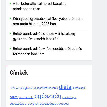
A funkcionális ital helyet kapott a
mindennapokban
Könnyebb, gyorsabb, hatékonyabb: prémium
mountain bike-ok 2026-ban
Belső comb edzés otthon – 5 hatékony
gyakorlat feszesebb lábakért
Belső comb edzés – feszesebb, erősebb és
formásabb lábakért
Címkék
diéta
anyagcsere
2025
desszert receptek
diétás app
egészség
edzés
edzéskövető
egészséges
egészséges receptek
egészséges édesség