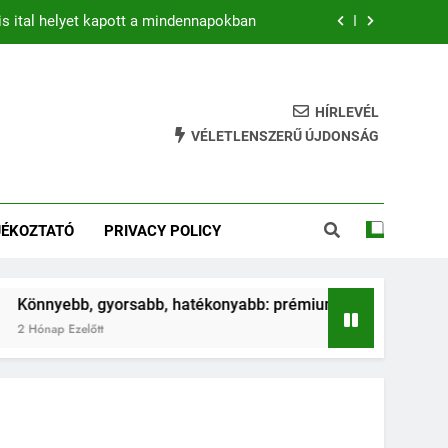
is ital helyet kapott a mindennapokban
b: prémium mountain bike-ok 2026-ban
hatékony gyakorlat feszesebb lábakért
HÍRLEVÉL
VÉLETLENSZERŰ ÚJDONSÁG
ja az ugrálás a gyerkőcök egészségét?
is ital helyet kapott a mindennapokban
JÉKOZTATÓ
PRIVACY POLICY
b: prémium mountain bike-ok 2026-ban
hatékony gyakorlat feszesebb lábakért
nnyebb, gyorsabb, hatékonyabb: prémium mountain bike-ok 2
ónap Ezelőtt