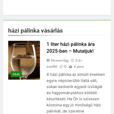
házi pálinka vásárlás
1 liter házi pálinka ára
2025-ben – Mutatjuk!
fitnessvilag
2 év
ezelőtt
0
6 perc
A házi pálinka az elmúlt években
ÁRAK
egyre népszerűbb itallá vált,
sokan kedvelik egyedi ízvilágát
és hagyományokhoz kötődő
készítését. Ha Ön is szívesen
kóstolna egy jó minőségű házi
pálinkát, de szeretne