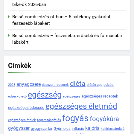
bike-ok 2026-ban
Belső comb edzés otthon – 5 hatékony gyakorlat
feszesebb lábakért
Belső comb edzés – feszesebb, erősebb és formásabb
lábakért
Címkék
diéta
anyagcsere
edzés
2025
desszert receptek
diétás app
egészség
egészséges receptek
edzéskövető
egészséges
egészséges életmód
egészséges édesség
fogyás
fogyókúra
egészséges ételek
fogamzásgátlás
gyógyszer
kalória
gyógyszertár
Gyümölcs
infláció
kalóriaszámláló