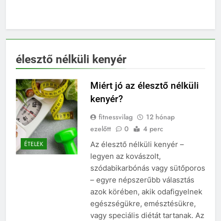
élesztő nélküli kenyér
Miért jó az élesztő nélküli
kenyér?
fitnessvilag
12 hónap
ezelőtt
0
4 perc
Az élesztő nélküli kenyér –
ÉTELEK
legyen az kovászolt,
szódabikarbónás vagy sütőporos
– egyre népszerűbb választás
azok körében, akik odafigyelnek
egészségükre, emésztésükre,
vagy speciális diétát tartanak. Az