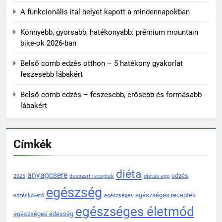
A funkcionális ital helyet kapott a mindennapokban
Könnyebb, gyorsabb, hatékonyabb: prémium mountain
bike-ok 2026-ban
Belső comb edzés otthon – 5 hatékony gyakorlat
feszesebb lábakért
Belső comb edzés – feszesebb, erősebb és formásabb
lábakért
Címkék
diéta
anyagcsere
edzés
2025
desszert receptek
diétás app
egészség
egészséges receptek
edzéskövető
egészséges
egészséges életmód
egészséges édesség