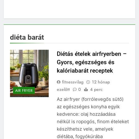
diéta barát
Diétás ételek airfryerben –
Gyors, egészséges és
kalóriabarát receptek
fitnessvilag
12 hónap
ezelőtt
0
4 perc
AIR FRYER
Az airfryer (forrólevegős sütő)
az egészséges konyha egyik
kedvence: olaj hozzáadása
nélkül is ropogós, finom ételeket
készíthetsz vele, amelyek
diétába, fogyókúrába