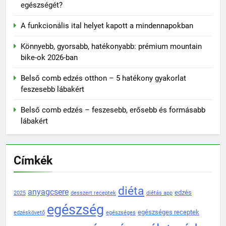
egészségét?
A funkcionális ital helyet kapott a mindennapokban
Könnyebb, gyorsabb, hatékonyabb: prémium mountain
bike-ok 2026-ban
Belső comb edzés otthon – 5 hatékony gyakorlat
feszesebb lábakért
Belső comb edzés – feszesebb, erősebb és formásabb
lábakért
Címkék
diéta
anyagcsere
edzés
2025
desszert receptek
diétás app
egészség
egészséges receptek
edzéskövető
egészséges