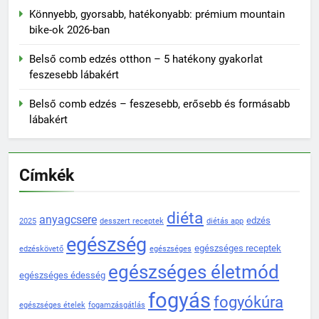
Könnyebb, gyorsabb, hatékonyabb: prémium mountain
bike-ok 2026-ban
Belső comb edzés otthon – 5 hatékony gyakorlat
feszesebb lábakért
Belső comb edzés – feszesebb, erősebb és formásabb
lábakért
Címkék
diéta
anyagcsere
edzés
2025
desszert receptek
diétás app
egészség
egészséges receptek
edzéskövető
egészséges
egészséges életmód
egészséges édesség
fogyás
fogyókúra
egészséges ételek
fogamzásgátlás