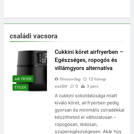
családi vacsora
Cukkini köret airfryerben –
Egészséges, ropogós és
villámgyors alternatíva
fitnessvilag
12 hónap
AIR FRYER
ezelőtt
0
3 perc
ÉTELEK
A cukkini sokoldalúsága miatt
kiváló köret, airfryerben pedig
gyorsan és minimális zsiradékkal
készítheted el változatosan –
ropogósan, lédúsan,
szuperegészségesen. Akár hús