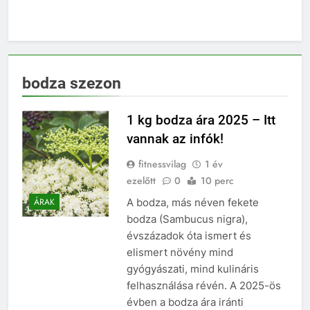
bodza szezon
1 kg bodza ára 2025 – Itt
vannak az infók!
fitnessvilag
1 év
ezelőtt
0
10 perc
A bodza, más néven fekete
ÁRAK
bodza (Sambucus nigra),
évszázadok óta ismert és
elismert növény mind
gyógyászati, mind kulináris
felhasználása révén. A 2025-ös
évben a bodza ára iránti