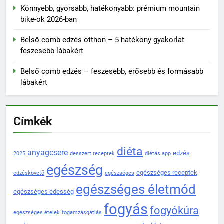
Könnyebb, gyorsabb, hatékonyabb: prémium mountain
bike-ok 2026-ban
Belső comb edzés otthon – 5 hatékony gyakorlat
feszesebb lábakért
Belső comb edzés – feszesebb, erősebb és formásabb
lábakért
Címkék
diéta
anyagcsere
edzés
2025
desszert receptek
diétás app
egészség
egészséges receptek
edzéskövető
egészséges
egészséges életmód
egészséges édesség
fogyás
fogyókúra
egészséges ételek
fogamzásgátlás