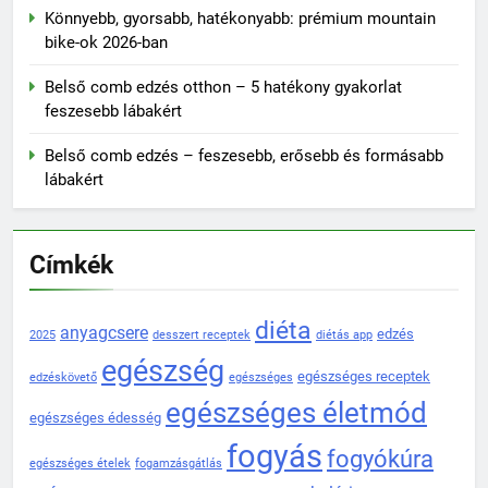
Könnyebb, gyorsabb, hatékonyabb: prémium mountain
bike-ok 2026-ban
Belső comb edzés otthon – 5 hatékony gyakorlat
feszesebb lábakért
Belső comb edzés – feszesebb, erősebb és formásabb
lábakért
Címkék
diéta
anyagcsere
edzés
2025
desszert receptek
diétás app
egészség
egészséges receptek
edzéskövető
egészséges
egészséges életmód
egészséges édesség
fogyás
fogyókúra
egészséges ételek
fogamzásgátlás