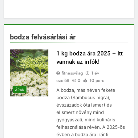
bodza felvásárlási ár
1 kg bodza ára 2025 – Itt
vannak az infók!
fitnessvilag
1 év
ezelőtt
0
10 perc
A bodza, más néven fekete
ÁRAK
bodza (Sambucus nigra),
évszázadok óta ismert és
elismert növény mind
gyógyászati, mind kulináris
felhasználása révén. A 2025-ös
évben a bodza ára iránti