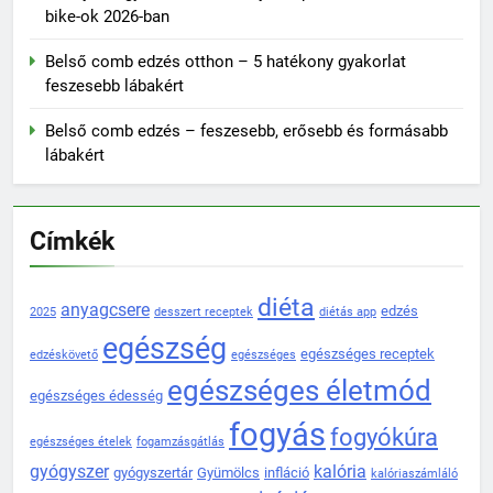
bike-ok 2026-ban
Belső comb edzés otthon – 5 hatékony gyakorlat
feszesebb lábakért
Belső comb edzés – feszesebb, erősebb és formásabb
lábakért
Címkék
diéta
anyagcsere
edzés
2025
desszert receptek
diétás app
egészség
egészséges receptek
edzéskövető
egészséges
egészséges életmód
egészséges édesség
fogyás
fogyókúra
egészséges ételek
fogamzásgátlás
gyógyszer
kalória
gyógyszertár
Gyümölcs
infláció
kalóriaszámláló