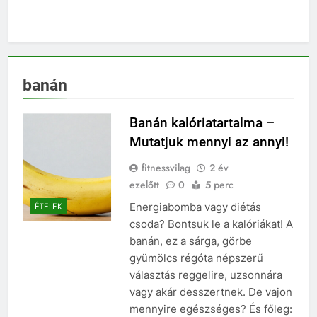
banán
Banán kalóriatartalma –
Mutatjuk mennyi az annyi!
fitnessvilag
2 év
ezelőtt
0
5 perc
Energiabomba vagy diétás
ÉTELEK
csoda? Bontsuk le a kalóriákat! A
banán, ez a sárga, görbe
gyümölcs régóta népszerű
választás reggelire, uzsonnára
vagy akár desszertnek. De vajon
mennyire egészséges? És főleg: