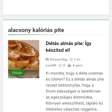
alacsony kalóriás pite
Diétás almás pite: Így
készítsd el!
fitnessvilag
1 év
ezelőtt
0
4 perc
Ki mondta, hogy a diéta unalmas
ÉTELEK
és íztelen? Ez a diétás almás pite
recept bebizonyítja, hogy a
finom édességek is beleférnek
az egészséges életmódba.
Könnyen elkészíthető, tápláló és
tökéletes választás reggelire,