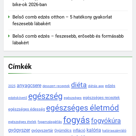
bike-ok 2026-ban
Belső comb edzés otthon – 5 hatékony gyakorlat
feszesebb lábakért
Belső comb edzés – feszesebb, erősebb és formásabb
lábakért
Címkék
diéta
anyagcsere
edzés
2025
desszert receptek
diétás app
egészség
egészséges receptek
edzéskövető
egészséges
egészséges életmód
egészséges édesség
fogyás
fogyókúra
egészséges ételek
fogamzásgátlás
gyógyszer
kalória
gyógyszertár
Gyümölcs
infláció
kalóriaszámláló